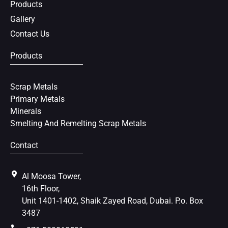
t
Products
Gallery
Contact Us
Products
Scrap Metals
Primary Metals
Minerals
Smelting And Remelting Scrap Metals
Contact
Al Moosa Tower,
16th Floor,
Unit 1401-1402, Shaik Zayed Road, Dubai. P.o. Box
3487