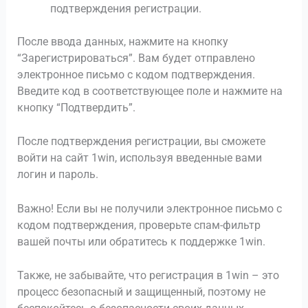
подтверждения регистрации.
После ввода данных, нажмите на кнопку
“Зарегистрироваться”. Вам будет отправлено
электронное письмо с кодом подтверждения.
Введите код в соответствующее поле и нажмите на
кнопку “Подтвердить”.
После подтверждения регистрации, вы сможете
войти на сайт 1win, используя введенные вами
логин и пароль.
Важно! Если вы не получили электронное письмо с
кодом подтверждения, проверьте спам-фильтр
вашей почты или обратитесь к поддержке 1win.
Также, не забывайте, что регистрация в 1win – это
процесс безопасный и защищенный, поэтому не