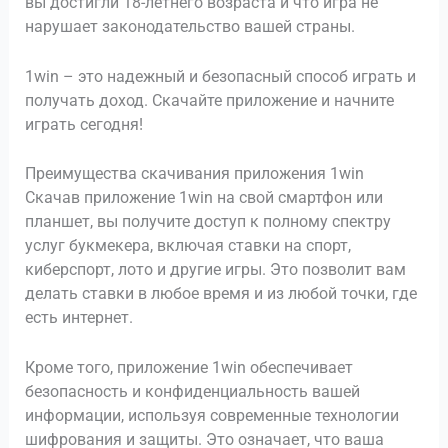
вы достигли 18-летнего возраста и что игра не
нарушает законодательство вашей страны.
1win – это надежный и безопасный способ играть и
получать доход. Скачайте приложение и начните
играть сегодня!
Преимущества скачивания приложения 1win
Скачав приложение 1win на свой смартфон или
планшет, вы получите доступ к полному спектру
услуг букмекера, включая ставки на спорт,
киберспорт, лото и другие игры. Это позволит вам
делать ставки в любое время и из любой точки, где
есть интернет.
Кроме того, приложение 1win обеспечивает
безопасность и конфиденциальность вашей
информации, используя современные технологии
шифрования и защиты. Это означает, что ваша