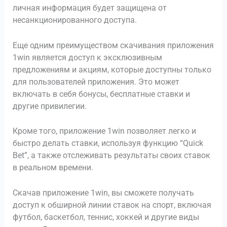
личная информация будет защищена от
несанкционированного доступа.
Еще одним преимуществом скачивания приложения
1win является доступ к эксклюзивным
предложениям и акциям, которые доступны только
для пользователей приложения. Это может
включать в себя бонусы, бесплатные ставки и
другие привилегии.
Кроме того, приложение 1win позволяет легко и
быстро делать ставки, используя функцию “Quick
Bet”, а также отслеживать результаты своих ставок
в реальном времени.
Скачав приложение 1win, вы сможете получать
доступ к обширной линии ставок на спорт, включая
футбол, баскетбол, теннис, хоккей и другие виды