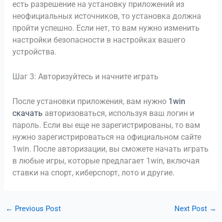
есть разрешение на установку приложений из
неофициальных источников, то установка должна
пройти успешно. Если нет, то вам нужно изменить
настройки безопасности в настройках вашего
устройства.
Шаг 3: Авторизуйтесь и начните играть
После установки приложения, вам нужно
1win
скачать
авторизоваться, используя ваш логин и
пароль. Если вы еще не зарегистрированы, то вам
нужно зарегистрироваться на официальном сайте
1win. После авторизации, вы сможете начать играть
в любые игры, которые предлагает 1win, включая
ставки на спорт, киберспорт, лото и другие.
←
Previous Post
Next Post
→