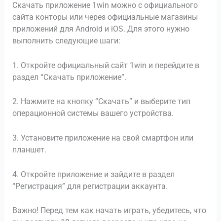
Скачать приложение 1win можно с официального
сайта конторы или через официальные магазины
приложений для Android и iOS. Для этого нужно
выполнить следующие шаги:
1. Откройте официальный сайт 1win и перейдите в
раздел “Скачать приложение”.
2. Нажмите на кнопку “Скачать” и выберите тип
операционной системы вашего устройства.
3. Установите приложение на свой смартфон или
планшет.
4. Откройте приложение и зайдите в раздел
“Регистрация” для регистрации аккаунта.
Важно! Перед тем как начать играть, убедитесь, что