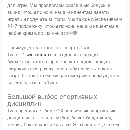
для игры. Мы предлагаем различные бонусы и
акции, чтобы помочь нашим клиентам начать
играть и получать выгоды. Мы также обеспечиваем
24/7 поддержку, чтобы помочь нашим клиентам в
любое время, когда они это需要.
Преимущества ставок на спорт в 1win
1win –
1 win скачать
это одна из ведущих
букмекерских контор в России, предлагающая
широкий спектр услуг для любителей ставок на
спорт. В этой статье мы рассмотрим преимущества
ставок на спорт в 1win.
Большой выбор спортивных
дисциплин
1win предлагает более 20 различных спортивных
дисциплин, включая футбол, баскетбол, хоккей,
теннис, бокс и многие другие. Это означает, что вы