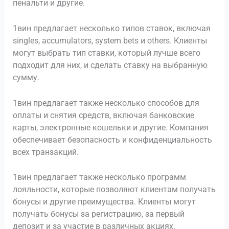
пенальти и другие.
1вин предлагает несколько типов ставок, включая
singles, accumulators, system bets и others. Клиенты
могут выбрать тип ставки, который лучше всего
подходит для них, и сделать ставку на выбранную
сумму.
1вин предлагает также несколько способов для
оплаты и снятия средств, включая банковские
карты, электронные кошельки и другие. Компания
обеспечивает безопасность и конфиденциальность
всех транзакций.
1вин предлагает также несколько программ
лояльности, которые позволяют клиентам получать
бонусы и другие преимущества. Клиенты могут
получать бонусы за регистрацию, за первый
депозит и за участие в различных акциях.