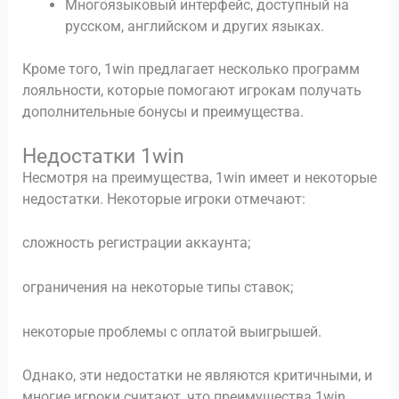
Многоязыковый интерфейс, доступный на
русском, английском и других языках.
Кроме того, 1win предлагает несколько программ
лояльности, которые помогают игрокам получать
дополнительные бонусы и преимущества.
Недостатки 1win
Несмотря на преимущества, 1win имеет и некоторые
недостатки. Некоторые игроки отмечают:
сложность регистрации аккаунта;
ограничения на некоторые типы ставок;
некоторые проблемы с оплатой выигрышей.
Однако, эти недостатки не являются критичными, и
многие игроки считают, что преимущества 1win