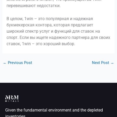
перевешивают недостатки.
В целом, 1win – это популярная и надежная
букмекерская контора, которая предлагает
широкий спектр услуг и функций для ставок на
спорт. Если вы ищете надежного партнера для своих
ставок, 1win – это хороший выбор.
←
Previous Post
Next Post
→
Given the fundamental environment and the depleted
inventories.