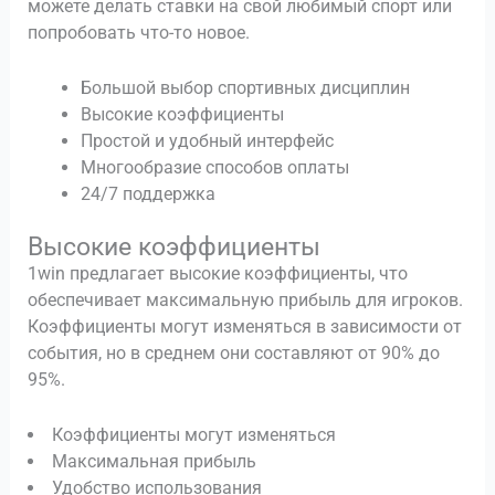
можете делать ставки на свой любимый спорт или
попробовать что-то новое.
Большой выбор спортивных дисциплин
Высокие коэффициенты
Простой и удобный интерфейс
Многообразие способов оплаты
24/7 поддержка
Высокие коэффициенты
1win предлагает высокие коэффициенты, что
обеспечивает максимальную прибыль для игроков.
Коэффициенты могут изменяться в зависимости от
события, но в среднем они составляют от 90% до
95%.
Коэффициенты могут изменяться
Максимальная прибыль
Удобство использования