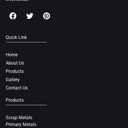
F
T
P
a
w
i
c
i
n
e
t
t
Quick Link
b
t
e
o
e
r
o
r
e
Home
k
s
About Us
t
Products
Gallery
Contact Us
Products
Scrap Metals
Primary Metals