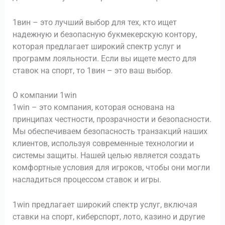
1вин – это лучший выбор для тех, кто ищет
надежную и безопасную букмекерскую контору,
которая предлагает широкий спектр услуг и
программ лояльности. Если вы ищете место для
ставок на спорт, то 1вин – это ваш выбор.
О компании 1win
1win – это компания, которая основана на
принципах честности, прозрачности и безопасности.
Мы обеспечиваем безопасность транзакций наших
клиентов, используя современные технологии и
системы защиты. Нашей целью является создать
комфортные условия для игроков, чтобы они могли
насладиться процессом ставок и игры.
1win предлагает широкий спектр услуг, включая
ставки на спорт, киберспорт, лото, казино и другие