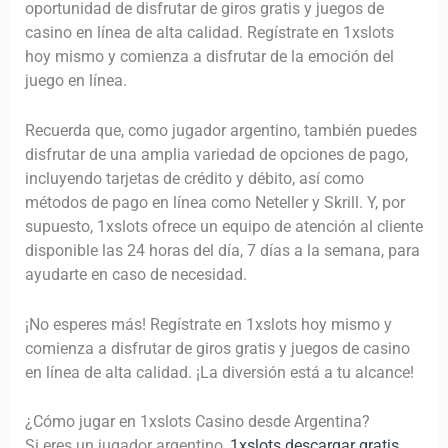
oportunidad de disfrutar de giros gratis y juegos de
casino en línea de alta calidad. Regístrate en 1xslots
hoy mismo y comienza a disfrutar de la emoción del
juego en línea.
Recuerda que, como jugador argentino, también puedes
disfrutar de una amplia variedad de opciones de pago,
incluyendo tarjetas de crédito y débito, así como
métodos de pago en línea como Neteller y Skrill. Y, por
supuesto, 1xslots ofrece un equipo de atención al cliente
disponible las 24 horas del día, 7 días a la semana, para
ayudarte en caso de necesidad.
¡No esperes más! Regístrate en 1xslots hoy mismo y
comienza a disfrutar de giros gratis y juegos de casino
en línea de alta calidad. ¡La diversión está a tu alcance!
¿Cómo jugar en 1xslots Casino desde Argentina?
Si eres un jugador argentino,
1xslots descargar gratis