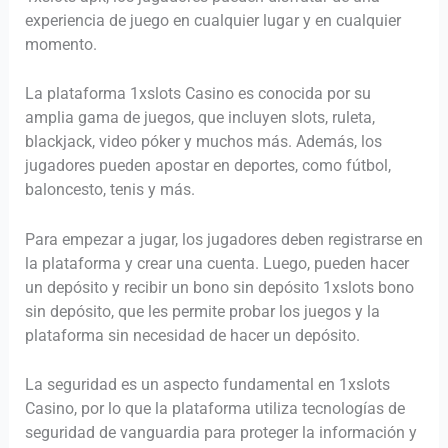
experiencia de juego en cualquier lugar y en cualquier
momento.
La plataforma 1xslots Casino es conocida por su
amplia gama de juegos, que incluyen slots, ruleta,
blackjack, video póker y muchos más. Además, los
jugadores pueden apostar en deportes, como fútbol,
baloncesto, tenis y más.
Para empezar a jugar, los jugadores deben registrarse en
la plataforma y crear una cuenta. Luego, pueden hacer
un depósito y recibir un bono sin depósito 1xslots bono
sin depósito, que les permite probar los juegos y la
plataforma sin necesidad de hacer un depósito.
La seguridad es un aspecto fundamental en 1xslots
Casino, por lo que la plataforma utiliza tecnologías de
seguridad de vanguardia para proteger la información y