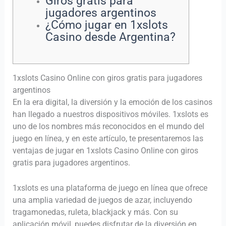
Giros gratis para
jugadores argentinos
¿Cómo jugar en 1xslots
Casino desde Argentina?
1xslots Casino Online con giros gratis para jugadores
argentinos
En la era digital, la diversión y la emoción de los casinos
han llegado a nuestros dispositivos móviles. 1xslots es
uno de los nombres más reconocidos en el mundo del
juego en línea, y en este artículo, te presentaremos las
ventajas de jugar en 1xslots Casino Online con giros
gratis para jugadores argentinos.
1xslots es una plataforma de juego en línea que ofrece
una amplia variedad de juegos de azar, incluyendo
tragamonedas, ruleta, blackjack y más. Con su
aplicación móvil, puedes disfrutar de la diversión en