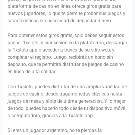
plataforma de casino en línea ofrece giros gratis para
nuevos jugadores, lo que te permite probar sus juegos y
características sin necesidad de depositar dinero.
Para obtener estos giros gratis, solo debes seguir estos
pasos: 1xslots iniciar sesión en la plataforma, descargar
la 1xslots app o acceder a través de su sitio web, y
completar el registro. Luego, recibirás un bono sin
deposito, que te permitirá disfrutar de juegos de casino
en línea de alta calidad.
Con 1xslots, puedes disfrutar de una amplia variedad de
juegos de casino, desde tragamonedas clásicas hasta
juegos de mesa y slots de última generación. Y lo mejor
de todo, puedes hacerlo todo desde tu dispositivo móvil
o computadora, gracias a la 1xslots app.
Si eres un jugador argentino, no te pierdas la