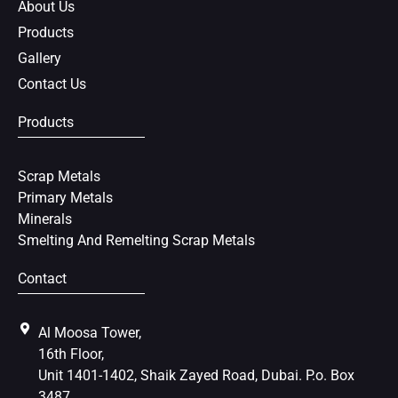
k
s
About Us
t
Products
Gallery
Contact Us
Products
Scrap Metals
Primary Metals
Minerals
Smelting And Remelting Scrap Metals
Contact
Al Moosa Tower,
16th Floor,
Unit 1401-1402, Shaik Zayed Road, Dubai. P.o. Box
3487