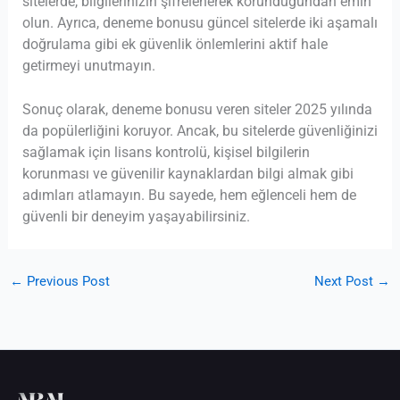
sitelerde, bilgilerinizin şifrelenerek korunduğundan emin
olun. Ayrıca, deneme bonusu güncel sitelerde iki aşamalı
doğrulama gibi ek güvenlik önlemlerini aktif hale
getirmeyi unutmayın.
Sonuç olarak, deneme bonusu veren siteler 2025 yılında
da popülerliğini koruyor. Ancak, bu sitelerde güvenliğinizi
sağlamak için lisans kontrolü, kişisel bilgilerin
korunması ve güvenilir kaynaklardan bilgi almak gibi
adımları atlamayın. Bu sayede, hem eğlenceli hem de
güvenli bir deneyim yaşayabilirsiniz.
←
Previous Post
Next Post
→