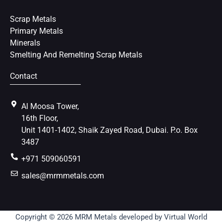
Scrap Metals
Primary Metals
Minerals
Smelting And Remelting Scrap Metals
Contact
Al Moosa Tower,
16th Floor,
Unit 1401-1402, Shaik Zayed Road, Dubai. P.o. Box
3487
+971 509060591
sales@mrmmetals.com
Copyright © 2026 MRM Metals developed by
Virtual World