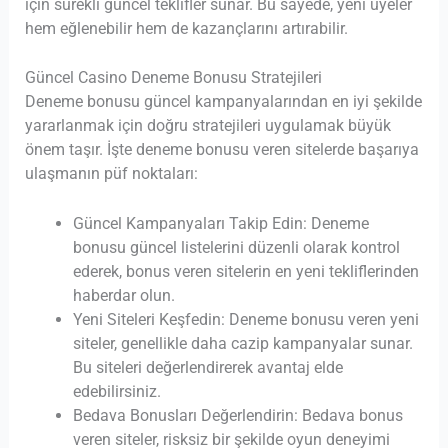
için sürekli güncel teklifler sunar. Bu sayede, yeni üyeler
hem eğlenebilir hem de kazançlarını artırabilir.
Güncel Casino Deneme Bonusu Stratejileri
Deneme bonusu güncel kampanyalarından en iyi şekilde
yararlanmak için doğru stratejileri uygulamak büyük
önem taşır. İşte deneme bonusu veren sitelerde başarıya
ulaşmanın püf noktaları:
Güncel Kampanyaları Takip Edin: Deneme
bonusu güncel listelerini düzenli olarak kontrol
ederek, bonus veren sitelerin en yeni tekliflerinden
haberdar olun.
Yeni Siteleri Keşfedin: Deneme bonusu veren yeni
siteler, genellikle daha cazip kampanyalar sunar.
Bu siteleri değerlendirerek avantaj elde
edebilirsiniz.
Bedava Bonusları Değerlendirin: Bedava bonus
veren siteler, risksiz bir şekilde oyun deneyimi