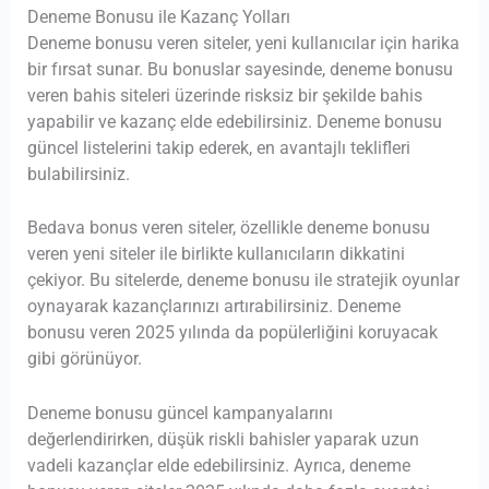
Deneme Bonusu ile Kazanç Yolları
Deneme bonusu veren siteler, yeni kullanıcılar için harika
bir fırsat sunar. Bu bonuslar sayesinde, deneme bonusu
veren bahis siteleri üzerinde risksiz bir şekilde bahis
yapabilir ve kazanç elde edebilirsiniz. Deneme bonusu
güncel listelerini takip ederek, en avantajlı teklifleri
bulabilirsiniz.
Bedava bonus veren siteler, özellikle deneme bonusu
veren yeni siteler ile birlikte kullanıcıların dikkatini
çekiyor. Bu sitelerde, deneme bonusu ile stratejik oyunlar
oynayarak kazançlarınızı artırabilirsiniz. Deneme
bonusu veren 2025 yılında da popülerliğini koruyacak
gibi görünüyor.
Deneme bonusu güncel kampanyalarını
değerlendirirken, düşük riskli bahisler yaparak uzun
vadeli kazançlar elde edebilirsiniz. Ayrıca, deneme