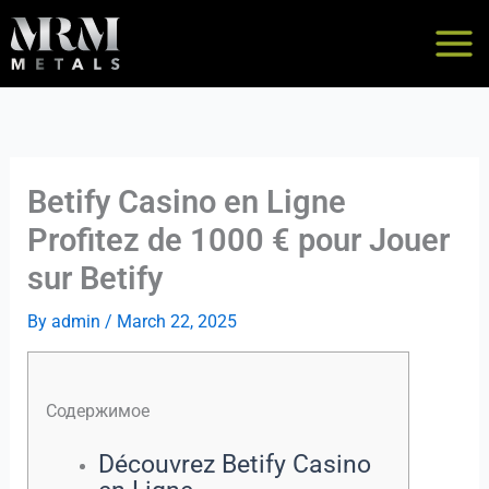
Skip
to
content
Betify Casino en Ligne
Profitez de 1000 € pour Jouer
sur Betify
By
admin
/
March 22, 2025
Содержимое
Découvrez Betify Casino