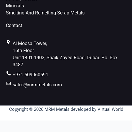
Minerals
Smelting And Remelting Scrap Metals
Contact
Al Moosa Tower,
16th Floor,
Unit 1401-1402, Shaik Zayed Road, Dubai. P.o. Box
3487
+971 509060591
sales@mrmmetals.com
Copyright © 2026 MRM Metals developed by
Virtual World