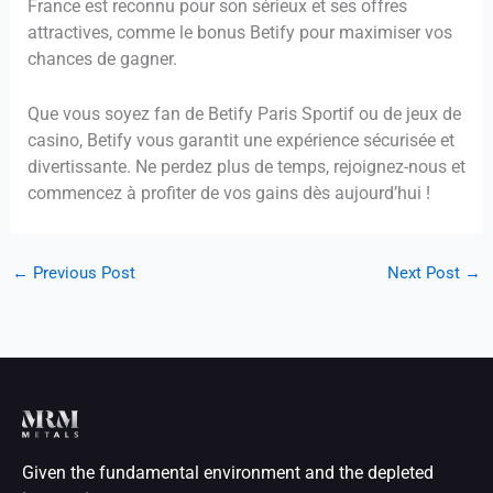
France est reconnu pour son sérieux et ses offres
attractives, comme le bonus Betify pour maximiser vos
chances de gagner.
Que vous soyez fan de Betify Paris Sportif ou de jeux de
casino, Betify vous garantit une expérience sécurisée et
divertissante. Ne perdez plus de temps, rejoignez-nous et
commencez à profiter de vos gains dès aujourd’hui !
←
Previous Post
Next Post
→
Given the fundamental environment and the depleted