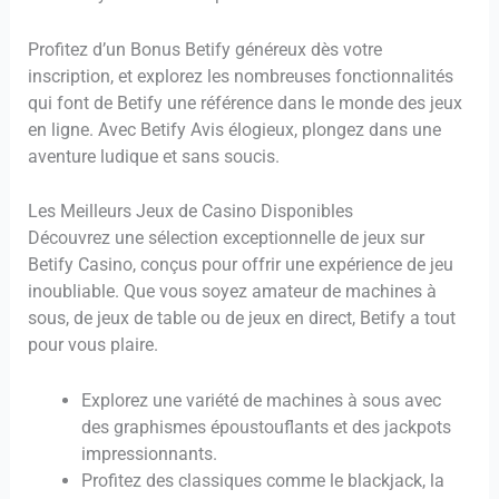
Profitez d’un Bonus Betify généreux dès votre
inscription, et explorez les nombreuses fonctionnalités
qui font de Betify une référence dans le monde des jeux
en ligne. Avec Betify Avis élogieux, plongez dans une
aventure ludique et sans soucis.
Les Meilleurs Jeux de Casino Disponibles
Découvrez une sélection exceptionnelle de jeux sur
Betify Casino, conçus pour offrir une expérience de jeu
inoubliable. Que vous soyez amateur de machines à
sous, de jeux de table ou de jeux en direct, Betify a tout
pour vous plaire.
Explorez une variété de machines à sous avec
des graphismes époustouflants et des jackpots
impressionnants.
Profitez des classiques comme le blackjack, la