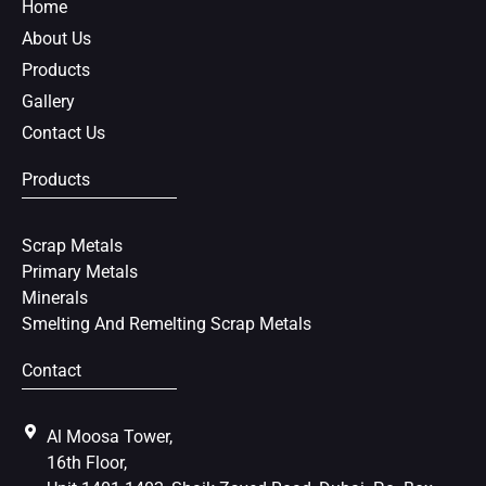
o
r
e
Home
k
s
About Us
t
Products
Gallery
Contact Us
Products
Scrap Metals
Primary Metals
Minerals
Smelting And Remelting Scrap Metals
Contact
Al Moosa Tower,
16th Floor,