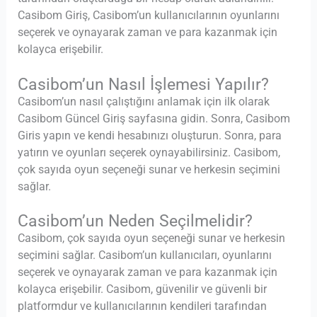
Casibom Giriş, Casibom’un kullanıcılarının oyunlarını
seçerek ve oynayarak zaman ve para kazanmak için
kolayca erişebilir.
Casibom’un Nasıl İşlemesi Yapılır?
Casibom’un nasıl çalıştığını anlamak için ilk olarak
Casibom Güncel Giriş sayfasına gidin. Sonra, Casibom
Giris yapın ve kendi hesabınızı oluşturun. Sonra, para
yatırın ve oyunları seçerek oynayabilirsiniz. Casibom,
çok sayıda oyun seçeneği sunar ve herkesin seçimini
sağlar.
Casibom’un Neden Seçilmelidir?
Casibom, çok sayıda oyun seçeneği sunar ve herkesin
seçimini sağlar. Casibom’un kullanıcıları, oyunlarını
seçerek ve oynayarak zaman ve para kazanmak için
kolayca erişebilir. Casibom, güvenilir ve güvenli bir
platformdur ve kullanıcılarının kendileri tarafından