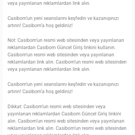
veya yayınlanan reklamlardan link alın.
Casibom’un yeni seanslarını keşfedin ve kazanışınızı
artırın! Casibom’a hoş geldiniz!
Not: Casibom’un resmi web sitesinden veya yayınlanan
reklamlardan Casibom Güncel Giriş linkini kullanın.
Casibom’un resmi web sitesinden veya yayınlanan
reklamlardan link alın. Casibom’un resmi web sitesinden
veya yayınlanan reklamlardan link alın.
Casibom’un yeni seanslarını keşfedin ve kazanışınızı
artırın! Casibom’a hoş geldiniz!
Dikkat: Casibom’un resmi web sitesinden veya
yayınlanan reklamlardan Casibom Güncel Giriş linkini
alın. Casibom’un resmi web sitesinden veya yayınlanan
reklamlardan link alın. Casibom’un resmi web sitesinden