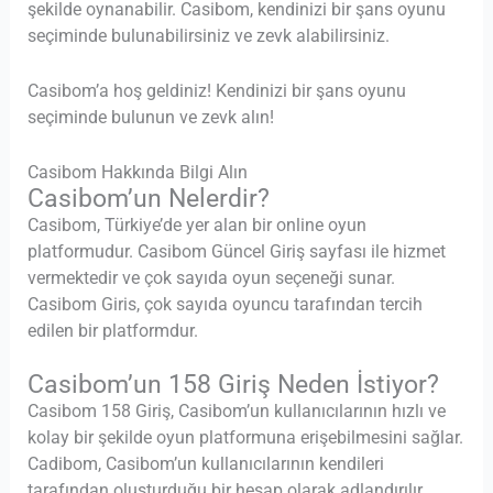
şekilde oynanabilir. Casibom, kendinizi bir şans oyunu
seçiminde bulunabilirsiniz ve zevk alabilirsiniz.
Casibom’a hoş geldiniz! Kendinizi bir şans oyunu
seçiminde bulunun ve zevk alın!
Casibom Hakkında Bilgi Alın
Casibom’un Nelerdir?
Casibom, Türkiye’de yer alan bir online oyun
platformudur. Casibom Güncel Giriş sayfası ile hizmet
vermektedir ve çok sayıda oyun seçeneği sunar.
Casibom Giris, çok sayıda oyuncu tarafından tercih
edilen bir platformdur.
Casibom’un 158 Giriş Neden İstiyor?
Casibom 158 Giriş, Casibom’un kullanıcılarının hızlı ve
kolay bir şekilde oyun platformuna erişebilmesini sağlar.
Cadibom, Casibom’un kullanıcılarının kendileri
tarafından oluşturduğu bir hesap olarak adlandırılır.