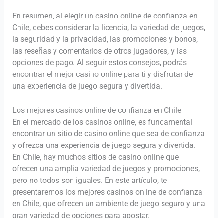
En resumen, al elegir un casino online de confianza en
Chile, debes considerar la licencia, la variedad de juegos,
la seguridad y la privacidad, las promociones y bonos,
las reseñas y comentarios de otros jugadores, y las
opciones de pago. Al seguir estos consejos, podrás
encontrar el mejor casino online para ti y disfrutar de
una experiencia de juego segura y divertida.
Los mejores casinos online de confianza en Chile
En el mercado de los casinos online, es fundamental
encontrar un sitio de casino online que sea de confianza
y ofrezca una experiencia de juego segura y divertida.
En Chile, hay muchos sitios de casino online que
ofrecen una amplia variedad de juegos y promociones,
pero no todos son iguales. En este artículo, te
presentaremos los mejores casinos online de confianza
en Chile, que ofrecen un ambiente de juego seguro y una
gran variedad de opciones para apostar.