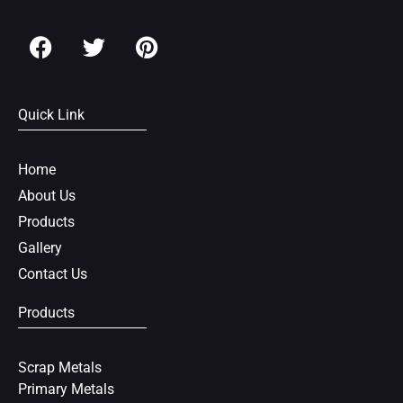
F
T
P
a
w
i
c
i
n
e
t
t
Quick Link
b
t
e
o
e
r
o
r
e
Home
k
s
About Us
t
Products
Gallery
Contact Us
Products
Scrap Metals
Primary Metals