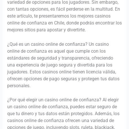
variedad de opciones para los jugadores. Sin embargo,
con tantas opciones, es fácil perderse en la multitud. En
este artículo, te presentaremos los mejores casinos
online de confianza en Chile, donde podrás encontrar los
mejores sitios para apostar y divertirte.
¿Qué es un casino online de confianza? Un casino
online de confianza es aquel que cumple con los
estándares de seguridad y transparencia, ofreciendo
una experiencia de juego segura y divertida para los
jugadores. Estos casinos online tienen licencia válida,
ofrecen opciones de pago seguras y protegen tus datos
personales.
¿Por qué elegir un casino online de confianza? Al elegir
un casino online de confianza, puedes estar seguro de
que tu dinero y tus datos están protegidos. Además, los
casinos online de confianza ofrecen una variedad de
opciones de juego, incluyendo slots, ruleta, blackjack,