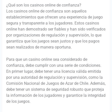
¿Qué son los casinos online de confianza?
Los casinos online de confianza son aquellos
establecimientos que ofrecen una experiencia de juego
segura y transparente a los jugadores. Estos casinos
online han demostrado ser fiables y han sido verificados
por organizaciones de regulación y supervisión, lo que
garantiza que los juegos sean justos y que los pagos
sean realizados de manera oportuna.
Para que un casino online sea considerado de
confianza, debe cumplir con una serie de condiciones.
En primer lugar, debe tener una licencia válida emitida
por una autoridad de regulación y supervisión, como la
Comisión Nacional de Juegos de Azar de Chile. Además,
debe tener un sistema de seguridad robusto que proteja
la información de los jugadores y garantice la integridad
de los juegos.