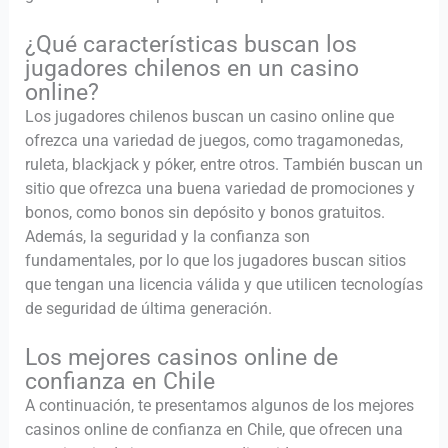
¿Qué características buscan los
jugadores chilenos en un casino
online?
Los jugadores chilenos buscan un casino online que
ofrezca una variedad de juegos, como tragamonedas,
ruleta, blackjack y póker, entre otros. También buscan un
sitio que ofrezca una buena variedad de promociones y
bonos, como bonos sin depósito y bonos gratuitos.
Además, la seguridad y la confianza son
fundamentales, por lo que los jugadores buscan sitios
que tengan una licencia válida y que utilicen tecnologías
de seguridad de última generación.
Los mejores casinos online de
confianza en Chile
A continuación, te presentamos algunos de los mejores
casinos online de confianza en Chile, que ofrecen una