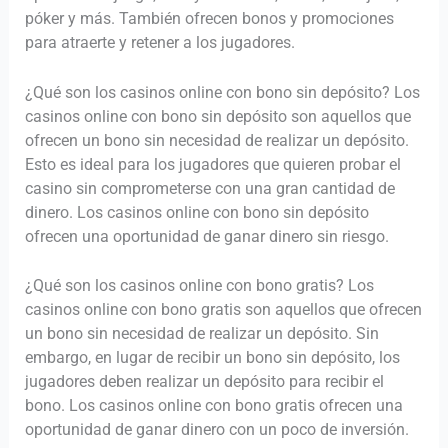
póker y más. También ofrecen bonos y promociones
para atraerte y retener a los jugadores.
¿Qué son los casinos online con bono sin depósito? Los
casinos online con bono sin depósito son aquellos que
ofrecen un bono sin necesidad de realizar un depósito.
Esto es ideal para los jugadores que quieren probar el
casino sin comprometerse con una gran cantidad de
dinero. Los casinos online con bono sin depósito
ofrecen una oportunidad de ganar dinero sin riesgo.
¿Qué son los casinos online con bono gratis? Los
casinos online con bono gratis son aquellos que ofrecen
un bono sin necesidad de realizar un depósito. Sin
embargo, en lugar de recibir un bono sin depósito, los
jugadores deben realizar un depósito para recibir el
bono. Los casinos online con bono gratis ofrecen una
oportunidad de ganar dinero con un poco de inversión.