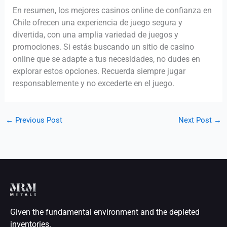
En resumen, los mejores casinos online de confianza en
Chile ofrecen una experiencia de juego segura y
divertida, con una amplia variedad de juegos y
promociones. Si estás buscando un sitio de casino
online que se adapte a tus necesidades, no dudes en
explorar estos opciones. Recuerda siempre jugar
responsablemente y no excederte en el juego.
←
Previous Post
Next Post
→
Given the fundamental environment and the depleted
inventories.