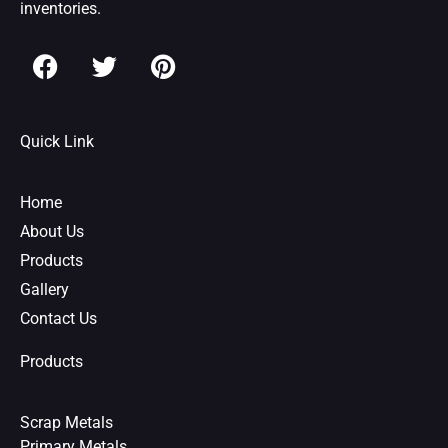
inventories.
F
T
P
a
w
i
c
i
n
e
t
t
Quick Link
b
t
e
o
e
r
o
r
e
Home
k
s
About Us
t
Products
Gallery
Contact Us
Products
Scrap Metals
Primary Metals