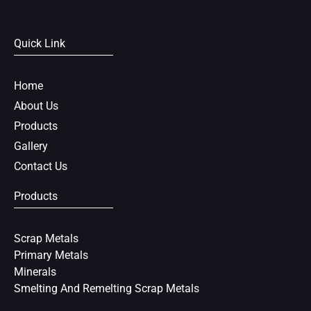
c
i
n
e
t
t
Quick Link
b
t
e
o
e
r
o
r
e
Home
k
s
About Us
t
Products
Gallery
Contact Us
Products
Scrap Metals
Primary Metals
Minerals
Smelting And Remelting Scrap Metals