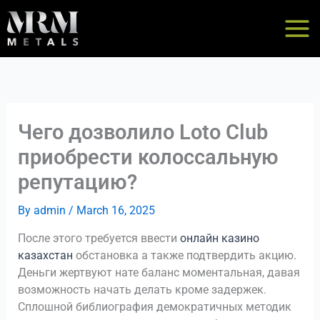
Skip
to
content
Чего дозволило Loto Club
приобрести колоссальную
репутацию?
By
admin
/
March 16, 2025
После этого требуется ввести
онлайн казино
казахстан
обстановка а также подтвердить акцию.
Деньги жертвуют нате баланс моментальная, давая
возможность начать делать кроме задержек.
Сплошной библиография демократичных методик