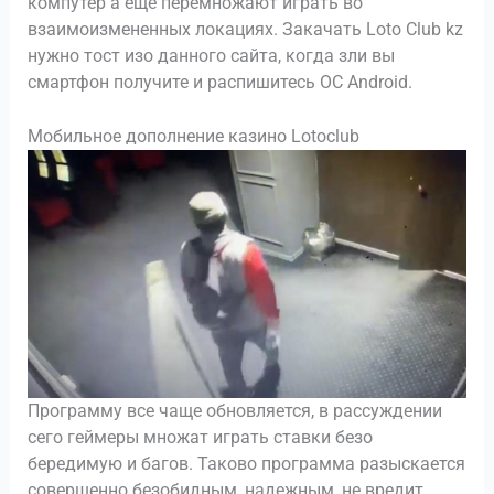
компутер а еще перемножают играть во
взаимоизмененных локациях. Закачать Loto Club kz
нужно тост изо данного сайта, когда зли вы
смартфон получите и распишитесь ОС Android.
Мобильное дополнение казино Lotoclub
Программу все чаще обновляется, в рассуждении
сего геймеры множат играть ставки безо
бередимую и багов. Таково программа разыскается
совершенно безобидным, надежным, не вредит