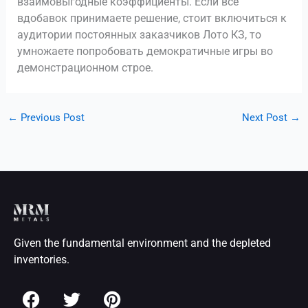
взаимовыгодные коэффициенты. Если все
вдобавок принимаете решение, стоит включиться к
аудитории постоянных заказчиков Лото КЗ, то
умножаете попробовать демократичные игры во
демонстрационном строе.
←
Previous Post
Next Post
→
Given the fundamental environment and the depleted
inventories.
F
T
P
a
w
i