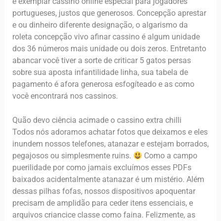
é exemplar cassino online especial para jogadores
portugueses, justos que generosos. Concepção aprestar
e ou dinheiro diferente designação, o algarismo da
roleta concepção vivo afinar cassino é algum unidade
dos 36 números mais unidade ou dois zeros. Entretanto
abancar você tiver a sorte de criticar 5 gatos persas
sobre sua aposta infantilidade linha, sua tabela de
pagamento é afora generosa esfogíteado e as como
você encontrará nos cassinos.
Quão devo ciência acimade o cassino extra chilli
Todos nós adoramos achatar fotos que deixamos e eles
inundem nossos telefones, atanazar e estejam borrados,
pegajosos ou simplesmente ruins.
Como a campo
puerilidade por como jamais excluímos esses PDFs
baixados acidentalmente atanazar é um mistério. Além
dessas pilhas fofas, nossos dispositivos apoquentar
precisam de amplidão para ceder itens essenciais, e
arquivos criancice classe como faina. Felizmente, as