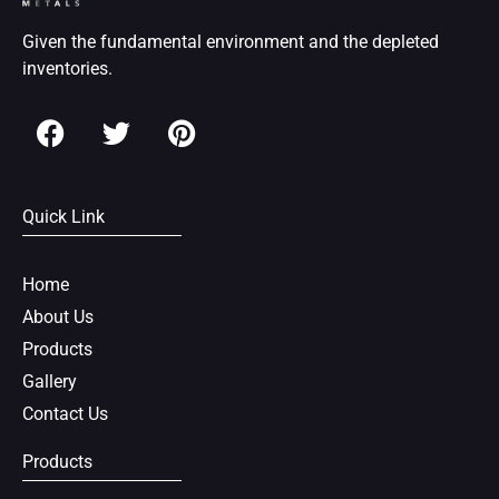
Given the fundamental environment and the depleted
inventories.
F
T
P
a
w
i
c
i
n
e
t
t
Quick Link
b
t
e
o
e
r
o
r
e
Home
k
s
About Us
t
Products
Gallery
Contact Us
Products