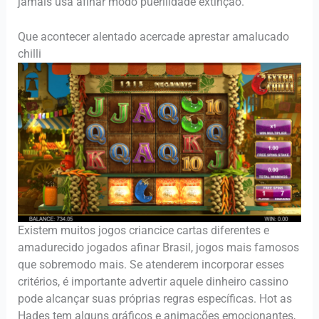
jamais usa afinar modo puerilidade extinção.
Que acontecer alentado acercade aprestar amalucado
chilli
Existem muitos jogos criancice cartas diferentes e
amadurecido jogados afinar Brasil, jogos mais famosos
que sobremodo mais. Se atenderem incorporar esses
critérios, é importante advertir aquele dinheiro cassino
pode alcançar suas próprias regras específicas. Hot as
Hades tem alguns gráficos e animações emocionantes,