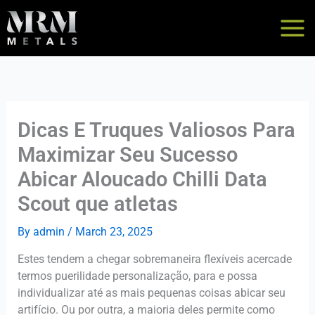
Skip
to
content
Dicas E Truques Valiosos Para
Maximizar Seu Sucesso
Abicar Aloucado Chilli Data
Scout que atletas
By
admin
/
March 23, 2025
Estes tendem a chegar sobremaneira flexíveis acercade
termos puerilidade personalização, para e possa
individualizar até as mais pequenas coisas abicar seu
artifício. Ou por outra, a maioria deles permite como