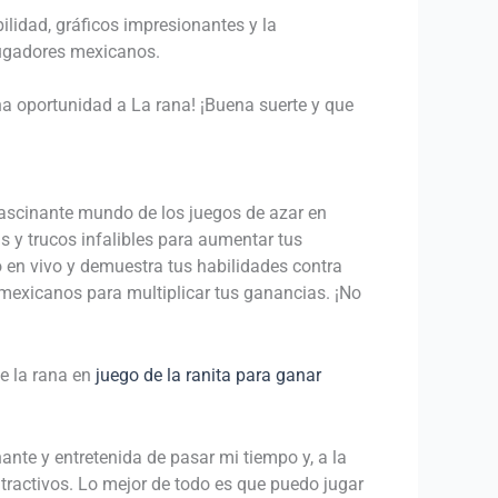
lidad, gráficos impresionantes y la
jugadores mexicanos.
na oportunidad a La rana! ¡Buena suerte y que
fascinante mundo de los juegos de azar en
s y trucos infalibles para aumentar tus
o en vivo y demuestra tus habilidades contra
mexicanos para multiplicar tus ganancias. ¡No
e la rana en
juego de la ranita para ganar
nte y entretenida de pasar mi tiempo y, a la
 atractivos. Lo mejor de todo es que puedo jugar