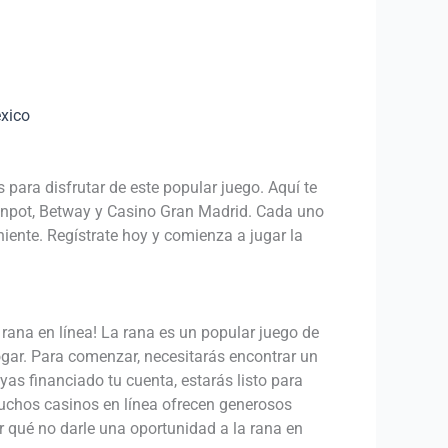
éxico
 para disfrutar de este popular juego. Aquí te
Winpot, Betway y Casino Gran Madrid. Cada uno
iente. Regístrate hoy y comienza a jugar la
rana en línea! La rana es un popular juego de
gar. Para comenzar, necesitarás encontrar un
yas financiado tu cuenta, estarás listo para
, muchos casinos en línea ofrecen generosos
 qué no darle una oportunidad a la rana en