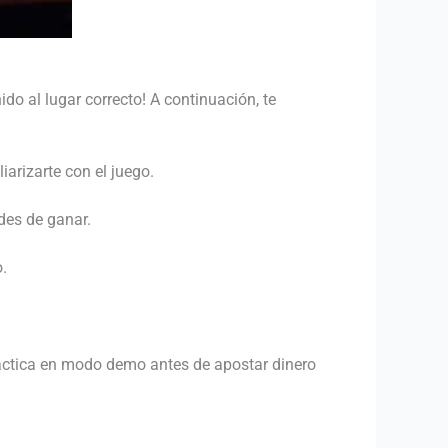
do al lugar correcto! A continuación, te
iarizarte con el juego.
des de ganar.
.
ractica en modo demo antes de apostar dinero