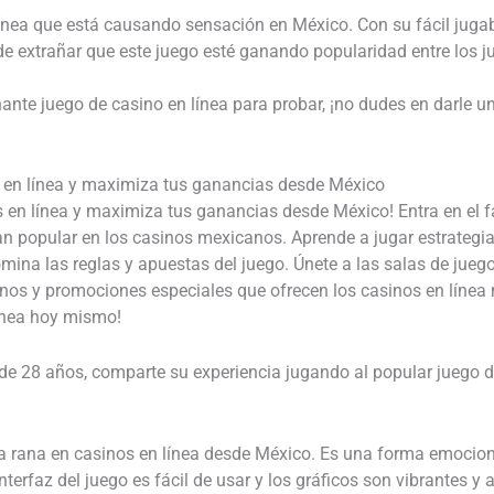
ínea que está causando sensación en México. Con su fácil jugabi
de extrañar que este juego esté ganando popularidad entre los 
nte juego de casino en línea para probar, ¡no dudes en darle u
s en línea y maximiza tus ganancias desde México
s en línea y maximiza tus ganancias desde México! Entra en el 
tan popular en los casinos mexicanos. Aprende a jugar estrategia
omina las reglas y apuestas del juego. Únete a las salas de jueg
nos y promociones especiales que ofrecen los casinos en línea 
línea hoy mismo!
 de 28 años, comparte su experiencia jugando al popular juego d
a rana en casinos en línea desde México. Es una forma emociona
nterfaz del juego es fácil de usar y los gráficos son vibrantes y