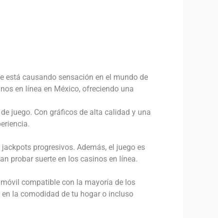
que está causando sensación en el mundo de
inos en línea en México, ofreciendo una
 de juego. Con gráficos de alta calidad y una
eriencia.
 jackpots progresivos. Además, el juego es
an probar suerte en los casinos en línea.
n móvil compatible con la mayoría de los
, en la comodidad de tu hogar o incluso