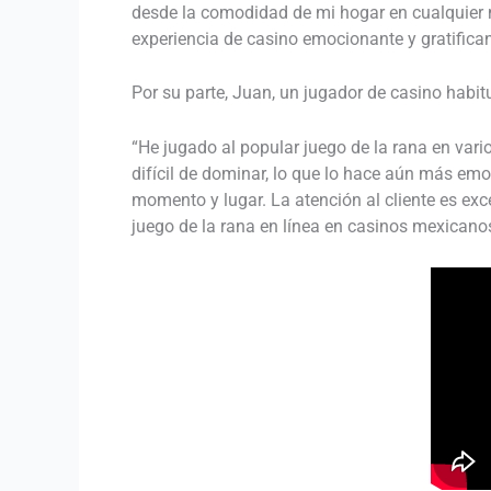
desde la comodidad de mi hogar en cualquier 
experiencia de casino emocionante y gratifican
Por su parte, Juan, un jugador de casino habit
“He jugado al popular juego de la rana en vari
difícil de dominar, lo que lo hace aún más emo
momento y lugar. La atención al cliente es exc
juego de la rana en línea en casinos mexicanos