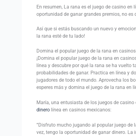
En resumen, La rana es el juego de casino en l
oportunidad de ganar grandes premios, no es 
Así que si estás buscando un nuevo y emociona
la rana esté de tu lado!
Domina el popular juego de la rana en casino
¡Domina el popular juego de la rana en casino
línea y descubre por qué la rana se ha vuelto 
probabilidades de ganar. Practica en línea y d
jugadores de todo el mundo. Aprovecha los bo
esperes más y domina el juego de la rana en 
María, una entusiasta de los juegos de casino
dinero
línea en casinos mexicanos:
“Disfruto mucho jugando al popular juego de l
vez, tengo la oportunidad de ganar dinero. La i