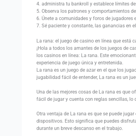
4. administra tu bankroll y establece límites d
5. Observa los patrones y comportamientos de 
6. Únete a comunidades y foros de jugadores e
7. Sé paciente y constante, las ganancias en el
La rana: el juego de casino en línea que está
¡Hola a todos los amantes de los juegos de c
los casinos en línea: La rana. Este emocionant
experiencia de juego única y entretenida.
La rana es un juego de azar en el que los juga
jugabilidad fácil de entender, La rana es un ju
Una de las mejores cosas de La rana es que of
fácil de jugar y cuenta con reglas sencillas, l
Otra ventaja de La rana es que se puede jugar 
dispositivos. Esto significa que puedes disfru
durante un breve descanso en el trabajo.