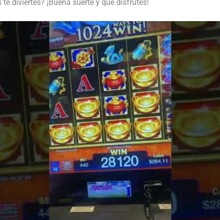
 te diviertes? ¡Buena suerte y que disfrutes!