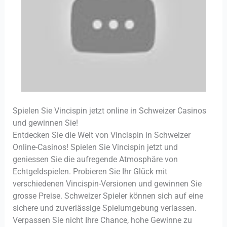
Spielen Sie Vincispin jetzt online in Schweizer Casinos
und gewinnen Sie!
Entdecken Sie die Welt von Vincispin in Schweizer
Online-Casinos! Spielen Sie Vincispin jetzt und
geniessen Sie die aufregende Atmosphäre von
Echtgeldspielen. Probieren Sie Ihr Glück mit
verschiedenen Vincispin-Versionen und gewinnen Sie
grosse Preise. Schweizer Spieler können sich auf eine
sichere und zuverlässige Spielumgebung verlassen.
Verpassen Sie nicht Ihre Chance, hohe Gewinne zu