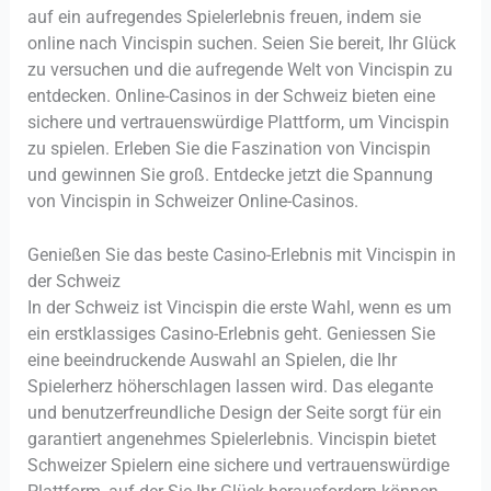
auf ein aufregendes Spielerlebnis freuen, indem sie
online nach Vincispin suchen. Seien Sie bereit, Ihr Glück
zu versuchen und die aufregende Welt von Vincispin zu
entdecken. Online-Casinos in der Schweiz bieten eine
sichere und vertrauenswürdige Plattform, um Vincispin
zu spielen. Erleben Sie die Faszination von Vincispin
und gewinnen Sie groß. Entdecke jetzt die Spannung
von Vincispin in Schweizer Online-Casinos.
Genießen Sie das beste Casino-Erlebnis mit Vincispin in
der Schweiz
In der Schweiz ist Vincispin die erste Wahl, wenn es um
ein erstklassiges Casino-Erlebnis geht. Geniessen Sie
eine beeindruckende Auswahl an Spielen, die Ihr
Spielerherz höherschlagen lassen wird. Das elegante
und benutzerfreundliche Design der Seite sorgt für ein
garantiert angenehmes Spielerlebnis. Vincispin bietet
Schweizer Spielern eine sichere und vertrauenswürdige