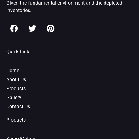
Given the fundamental environment and the depleted
inventories.
F
T
P
a
w
i
c
i
n
e
t
t
Quick Link
b
t
e
o
e
r
o
r
e
Home
k
s
About Us
t
Products
Gallery
Contact Us
Products
Scrap Metals