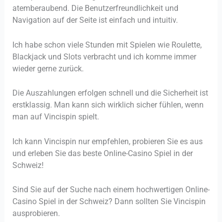
atemberaubend. Die Benutzerfreundlichkeit und
Navigation auf der Seite ist einfach und intuitiv.
Ich habe schon viele Stunden mit Spielen wie Roulette,
Blackjack und Slots verbracht und ich komme immer
wieder gerne zurück.
Die Auszahlungen erfolgen schnell und die Sicherheit ist
erstklassig. Man kann sich wirklich sicher fühlen, wenn
man auf Vincispin spielt.
Ich kann Vincispin nur empfehlen, probieren Sie es aus
und erleben Sie das beste Online-Casino Spiel in der
Schweiz!
Sind Sie auf der Suche nach einem hochwertigen Online-
Casino Spiel in der Schweiz? Dann sollten Sie Vincispin
ausprobieren.