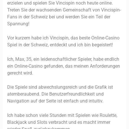
erzielen und spielen Sie Vincispin noch heute online.
Treten Sie der wachsenden Gemeinschaft von Vincispin-
Fans in der Schweiz bei und werden Sie ein Teil der
Spannung!
Vor kurzem habe ich Vincispin, das beste Online-Casino
Spiel in der Schweiz, entdeckt und ich bin begeistert!
Ich, Max, 35, ein leidenschaftlicher Spieler, habe endlich
ein Online-Casino gefunden, das meinen Anforderungen
gerecht wird.
Die Spiele sind abwechslungsreich und die Grafik ist
atemberaubend. Die Benutzerfreundlichkeit und
Navigation auf der Seite ist einfach und intuitiv.
Ich habe schon viele Stunden mit Spielen wie Roulette,
Blackjack und Slots verbracht und es macht immer