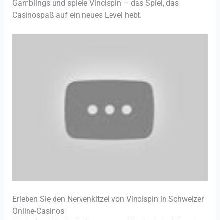
Gamblings und spiele Vincispin – das Spiel, das
Casinospaß auf ein neues Level hebt.
Erleben Sie den Nervenkitzel von Vincispin in Schweizer
Online-Casinos