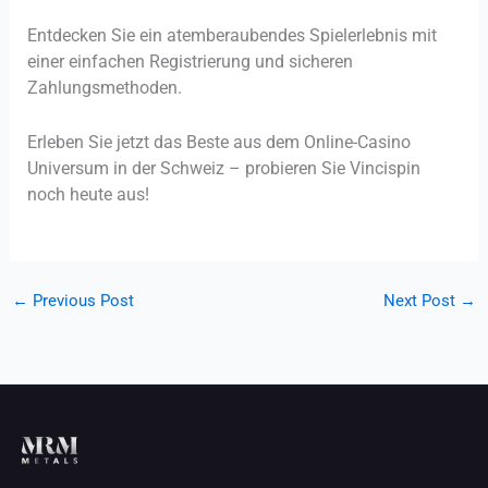
Entdecken Sie ein atemberaubendes Spielerlebnis mit
einer einfachen Registrierung und sicheren
Zahlungsmethoden.
Erleben Sie jetzt das Beste aus dem Online-Casino
Universum in der Schweiz – probieren Sie Vincispin
noch heute aus!
←
Previous Post
Next Post
→