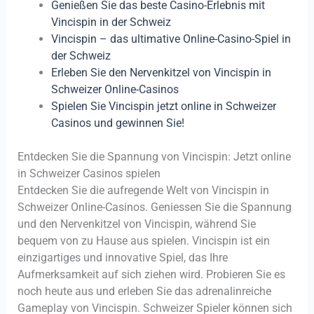
Genießen Sie das beste Casino-Erlebnis mit
Vincispin in der Schweiz
Vincispin – das ultimative Online-Casino-Spiel in
der Schweiz
Erleben Sie den Nervenkitzel von Vincispin in
Schweizer Online-Casinos
Spielen Sie Vincispin jetzt online in Schweizer
Casinos und gewinnen Sie!
Entdecken Sie die Spannung von Vincispin: Jetzt online
in Schweizer Casinos spielen
Entdecken Sie die aufregende Welt von Vincispin in
Schweizer Online-Casinos. Geniessen Sie die Spannung
und den Nervenkitzel von Vincispin, während Sie
bequem von zu Hause aus spielen. Vincispin ist ein
einzigartiges und innovative Spiel, das Ihre
Aufmerksamkeit auf sich ziehen wird. Probieren Sie es
noch heute aus und erleben Sie das adrenalinreiche
Gameplay von Vincispin. Schweizer Spieler können sich