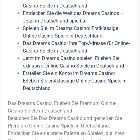
Casino-Spiele in Deutschland
Entdecken Sie die Welt des Dreams Casinos –
Jetzt in Deutschland spielbar
Spielen Sie im Dreams Casino: Erstklassige
Online-Casino-Spiele in Deutschland
Das Dreams Casino: Ihre Top-Adresse für Online-
Casino-Spiele in Deutschland
Jetzt im Dreams Casino spielen: Erleben Sie
exklusive Online-Casino-Spiele in Deutschland
Erstellen Sie ein Konto im Dreams Casino:
Erleben Sie erstklassige Online-Casino-Spiele in
Deutschland
Das Dreams Casino: Erleben Sie Premium Online-
Casino-Spiele in Deutschland
Besuchen Sie Das Dreams Casino und genießen Sie
Premium-Online-Casino-Spiele in Deutschland.
Entdecken Sie eine breite Palette an Spielen, die Ihren