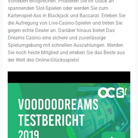
Vorlieben entsprechen. Probieren Sie Ihr Glück an
spannenden Slot-Spielen oder werden Sie zum
Kartenspiel-Ass in Blackjack und Baccarat. Erleben Sie
die Aufregung von Live-Casino-Spielen und treten Sie
gegen echte Dealer an. Darüber hinaus bietet Das
Dreams Casino eine sichere und zuverlässige
Spielumgebung mit schnellen Auszahlungen. Werden
Sie noch heute Mitglied und erleben Sie das Beste aus
der Welt des Online-Glücksspiels!