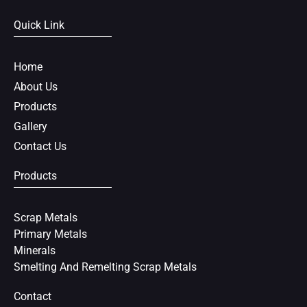
e
t
t
Quick Link
b
t
e
o
e
r
o
r
e
Home
k
s
About Us
t
Products
Gallery
Contact Us
Products
Scrap Metals
Primary Metals
Minerals
Smelting And Remelting Scrap Metals
Contact