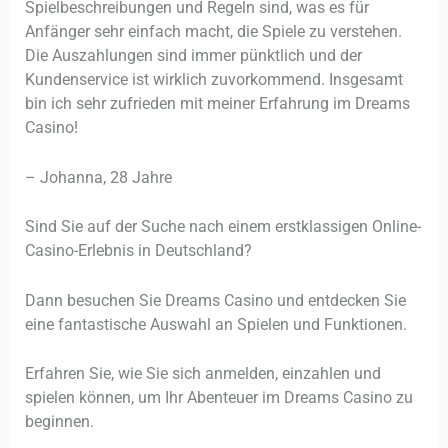
Spielbeschreibungen und Regeln sind, was es für
Anfänger sehr einfach macht, die Spiele zu verstehen.
Die Auszahlungen sind immer pünktlich und der
Kundenservice ist wirklich zuvorkommend. Insgesamt
bin ich sehr zufrieden mit meiner Erfahrung im Dreams
Casino!
– Johanna, 28 Jahre
Sind Sie auf der Suche nach einem erstklassigen Online-
Casino-Erlebnis in Deutschland?
Dann besuchen Sie Dreams Casino und entdecken Sie
eine fantastische Auswahl an Spielen und Funktionen.
Erfahren Sie, wie Sie sich anmelden, einzahlen und
spielen können, um Ihr Abenteuer im Dreams Casino zu
beginnen.