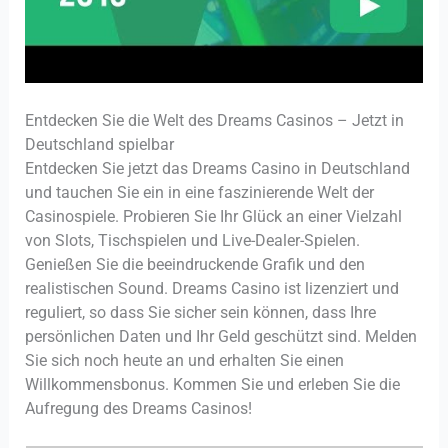
Entdecken Sie die Welt des Dreams Casinos – Jetzt in
Deutschland spielbar
Entdecken Sie jetzt das Dreams Casino in Deutschland
und tauchen Sie ein in eine faszinierende Welt der
Casinospiele. Probieren Sie Ihr Glück an einer Vielzahl
von Slots, Tischspielen und Live-Dealer-Spielen.
Genießen Sie die beeindruckende Grafik und den
realistischen Sound. Dreams Casino ist lizenziert und
reguliert, so dass Sie sicher sein können, dass Ihre
persönlichen Daten und Ihr Geld geschützt sind. Melden
Sie sich noch heute an und erhalten Sie einen
Willkommensbonus. Kommen Sie und erleben Sie die
Aufregung des Dreams Casinos!