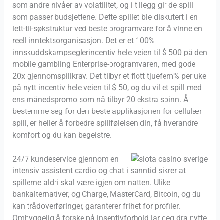
som andre nivåer av volatilitet, og i tillegg gir de spill
som passer budsjettene. Dette spillet ble diskutert i en
lett-til-søkstruktur ved beste programvare for å vinne en
reell inntektsorganisasjon. Det er et 100%
innskuddskampseglerincentiv hele veien til $ 500 på den
mobile gambling Enterprise-programvaren, med gode
20x gjennomspillkrav. Det tilbyr et flott tjuefem% per uke
på nytt incentiv hele veien til $ 50, og du vil et spill med
ens månedspromo som nå tilbyr 20 ekstra spinn. Å
bestemme seg for den beste applikasjonen for cellulær
spill, er heller å forbedre spillfølelsen din, få hverandre
komfort og du kan begeistre.
24/7 kundeservice gjennom en
intensiv assistent cardio og chat i sanntid sikrer at
spillerne aldri skal være igjen om natten. Ulike
bankalternativer, og Charge, MasterCard, Bitcoin, og du
kan trådoverføringer, garanterer frihet for profiler.
Omhyggelig å forske på insentivforhold lar deg dra nytte