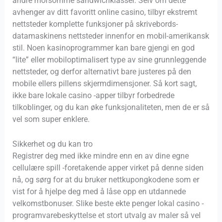
andre morsomme sandwichklasser. Selv om dette
avhenger av ditt favoritt online casino, tilbyr ekstremt
nettsteder komplette funksjoner på skrivebords-
datamaskinens nettsteder innenfor en mobil-amerikansk
stil. Noen kasinoprogrammer kan bare gjengi en god
“lite” eller mobiloptimalisert type av sine grunnleggende
nettsteder, og derfor alternativt bare justeres på den
mobile ellers pillens skjermdimensjoner. Så kort sagt,
ikke bare lokale casino -apper tilbyr forbedrede
tilkoblinger, og du kan øke funksjonaliteten, men de er så
vel som super enklere.
Sikkerhet og du kan tro
Registrer deg med ikke mindre enn en av dine egne
cellulære spill -foretakende apper virket på denne siden
nå, og sørg for at du bruker nettkupongkodene som er
vist for å hjelpe deg med å låse opp en utdannede
velkomstbonuser. Slike beste ekte penger lokal casino -
programvarebeskyttelse et stort utvalg av maler så vel