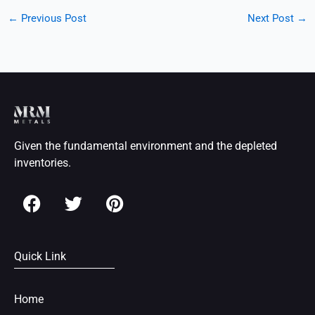
←
Previous Post
Next Post
→
Given the fundamental environment and the depleted
inventories.
F
T
P
a
w
i
c
i
n
e
t
t
Quick Link
b
t
e
o
e
r
o
r
e
Home