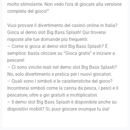
molto stimolante. Non vedo l’ora di giocare alla versione
completa del gioco!”
Vuoi provare il divertimento del casinò online in Italia?
Gioca al demo slot Big Bass Splash! Qui troverai
risposte alle tue domande più frequenti:
– Come si gioca al demo slot Big Bass Splash? È
semplice: basta cliccare su “Gioca gratis” e iniziare a
pescare!
– Ci sono vincite reali nel demo slot Big Bass Splash?
No, solo divertimento e pratica per i nuovi giocatori.
– Quali sono i simboli e le caratteristiche del gioco?
Incontrerai simboli come la canna da pesca, i pesci e il
pescatore, oltre a giri gratuiti e moltiplicatori.
– Il demo slot Big Bass Splash è disponibile anche su
dispositivi mobili? Sì, puoi giocare ovunque tu sia!