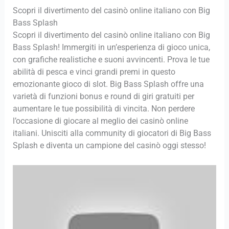
Scopri il divertimento del casinò online italiano con Big
Bass Splash
Scopri il divertimento del casinò online italiano con Big
Bass Splash! Immergiti in un’esperienza di gioco unica,
con grafiche realistiche e suoni avvincenti. Prova le tue
abilità di pesca e vinci grandi premi in questo
emozionante gioco di slot. Big Bass Splash offre una
varietà di funzioni bonus e round di giri gratuiti per
aumentare le tue possibilità di vincita. Non perdere
l’occasione di giocare al meglio dei casinò online
italiani. Unisciti alla community di giocatori di Big Bass
Splash e diventa un campione del casinò oggi stesso!