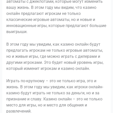
автоматы с джекпотами, которые могут изменить
вашу жизнь. В этом году мы видим, что казино
онлайн предлагают игрокам не только
классические игровые автоматы, но и новые и
инновационные игры, которые предлагают большие
выигрыши.
В этом году мы увидим, как казино онлайн будут
предлагать игрокам не только игровые автоматы,
но и живые игры, где можно играть с дилерами и
другими игроками. Это будет новый уровень игры,
который изменит игрокам и казино онлайн.
Играть по-крупному – это не только игра, это и
жизнь. В этом году мы увидим, как игроки онлайн-
казино будут играть не только за деньги, но и за
признание и славу. Казино онлайн – это не только
место для игры, но и место для общения и
развлечений.