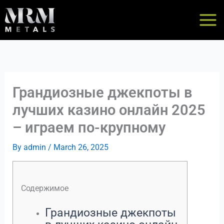
Skip
to
content
Грандиозные джекпоты в
лучших казино онлайн 2025
– играем по-крупному
By
admin
/
March 26, 2025
Содержимое
Грандиозные джекпоты