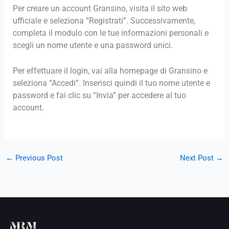
Per creare un account Gransino, visita il sito web
ufficiale e seleziona “Registrati”. Successivamente,
completa il modulo con le tue informazioni personali e
scegli un nome utente e una password unici.
Per effettuare il login, vai alla homepage di Gransino e
seleziona “Accedi”. Inserisci quindi il tuo nome utente e
password e fai clic su “Invia” per accedere al tuo
account.
←
Previous Post
Next Post
→