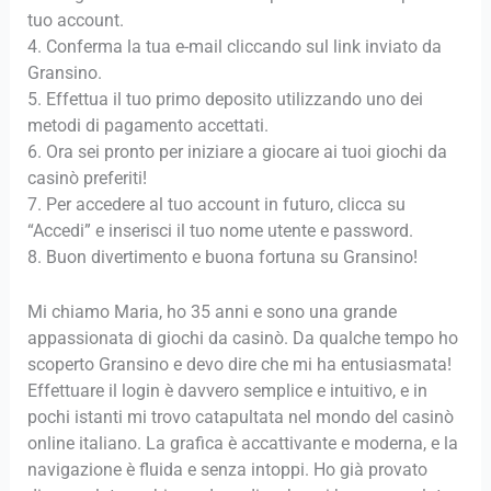
tuo account.
4. Conferma la tua e-mail cliccando sul link inviato da
Gransino.
5. Effettua il tuo primo deposito utilizzando uno dei
metodi di pagamento accettati.
6. Ora sei pronto per iniziare a giocare ai tuoi giochi da
casinò preferiti!
7. Per accedere al tuo account in futuro, clicca su
“Accedi” e inserisci il tuo nome utente e password.
8. Buon divertimento e buona fortuna su Gransino!
Mi chiamo Maria, ho 35 anni e sono una grande
appassionata di giochi da casinò. Da qualche tempo ho
scoperto Gransino e devo dire che mi ha entusiasmata!
Effettuare il login è davvero semplice e intuitivo, e in
pochi istanti mi trovo catapultata nel mondo del casinò
online italiano. La grafica è accattivante e moderna, e la
navigazione è fluida e senza intoppi. Ho già provato