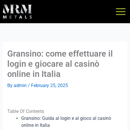
Skip
to
content
Gransino: come effettuare il
login e giocare al casinò
online in Italia
By
admin
/
February 25, 2025
Table Of Contents
Gransino: Guida al login e al gioco al casinò
online in Italia