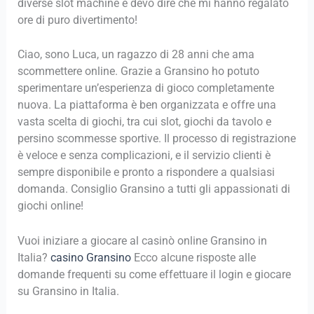
diverse slot machine e devo dire che mi hanno regalato
ore di puro divertimento!
Ciao, sono Luca, un ragazzo di 28 anni che ama
scommettere online. Grazie a Gransino ho potuto
sperimentare un’esperienza di gioco completamente
nuova. La piattaforma è ben organizzata e offre una
vasta scelta di giochi, tra cui slot, giochi da tavolo e
persino scommesse sportive. Il processo di registrazione
è veloce e senza complicazioni, e il servizio clienti è
sempre disponibile e pronto a rispondere a qualsiasi
domanda. Consiglio Gransino a tutti gli appassionati di
giochi online!
Vuoi iniziare a giocare al casinò online Gransino in
Italia?
casino Gransino
Ecco alcune risposte alle
domande frequenti su come effettuare il login e giocare
su Gransino in Italia.