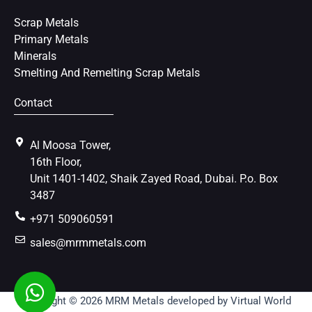
Scrap Metals
Primary Metals
Minerals
Smelting And Remelting Scrap Metals
Contact
Al Moosa Tower,
16th Floor,
Unit 1401-1402, Shaik Zayed Road, Dubai. P.o. Box
3487
+971 509060591
sales@mrmmetals.com
Copyright © 2026 MRM Metals developed by
Virtual World