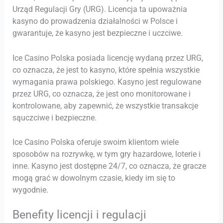
Urząd Regulacji Gry (URG). Licencja ta upoważnia
kasyno do prowadzenia działalności w Polsce i
gwarantuje, że kasyno jest bezpieczne i uczciwe.
Ice Casino Polska posiada licencję wydaną przez URG,
co oznacza, że jest to kasyno, które spełnia wszystkie
wymagania prawa polskiego. Kasyno jest regulowane
przez URG, co oznacza, że jest ono monitorowane i
kontrolowane, aby zapewnić, że wszystkie transakcje
sąuczciwe i bezpieczne.
Ice Casino Polska oferuje swoim klientom wiele
sposobów na rozrywkę, w tym gry hazardowe, loterie i
inne. Kasyno jest dostępne 24/7, co oznacza, że gracze
mogą grać w dowolnym czasie, kiedy im się to
wygodnie.
Benefity licencji i regulacji