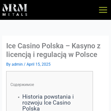
Skip
to
content
Ice Casino Polska – Kasyno z
licencją i regulacją w Polsce
By
admin
/
April 15, 2025
Содержимое
Historia powstania i
rozwoju Ice Casino
Polska