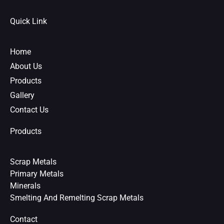
c
i
n
e
t
t
Quick Link
b
t
e
o
e
r
o
r
e
Home
k
s
About Us
t
Products
Gallery
Contact Us
Products
Scrap Metals
Primary Metals
Minerals
Smelting And Remelting Scrap Metals
Contact