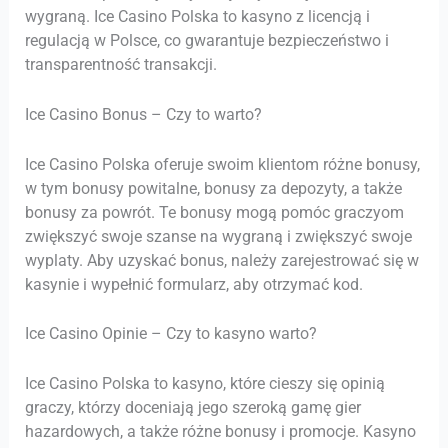
wygraną. Ice Casino Polska to kasyno z licencją i
regulacją w Polsce, co gwarantuje bezpieczeństwo i
transparentność transakcji.
Ice Casino Bonus – Czy to warto?
Ice Casino Polska oferuje swoim klientom różne bonusy,
w tym bonusy powitalne, bonusy za depozyty, a także
bonusy za powrót. Te bonusy mogą pomóc graczyom
zwiększyć swoje szanse na wygraną i zwiększyć swoje
wyplaty. Aby uzyskać bonus, należy zarejestrować się w
kasynie i wypełnić formularz, aby otrzymać kod.
Ice Casino Opinie – Czy to kasyno warto?
Ice Casino Polska to kasyno, które cieszy się opinią
graczy, którzy doceniają jego szeroką gamę gier
hazardowych, a także różne bonusy i promocje. Kasyno