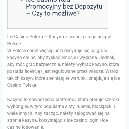
Promocyjny bez Depozytu
– Czy to możliwe?
Ice Casino Polska – Kasyno z licencją i regulacją w
Polsce
W Polsce coraz więcej ludzi decyduje się na grę w
kasyno online, aby zyskać emocje i wygraną. Jednak,
aby móc grać bezpiecznie, należy wybrać kasyno, które
posiada licencję i jest regulowane przez władze. Wśród
takich kasyn, które spełniają te warunki, znajduje się Ice
Casino Polska.
Kasyno to nowoczesna platforma, która oferuje szeroki
wybór gier, w tym popularne sloty, ruletke, blackjacki i
wiele innych. Aby zacząć, należy zalogować się na
stronie kasyna, korzystając z ice casino login i ice
casino logowanie.