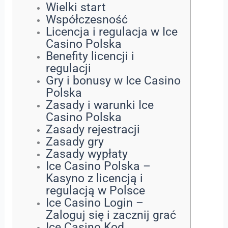
Wielki start
Współczesność
Licencja i regulacja w Ice
Casino Polska
Benefity licencji i
regulacji
Gry i bonusy w Ice Casino
Polska
Zasady i warunki Ice
Casino Polska
Zasady rejestracji
Zasady gry
Zasady wypłaty
Ice Casino Polska –
Kasyno z licencją i
regulacją w Polsce
Ice Casino Login –
Zaloguj się i zacznij grać
Ice Casino Kod