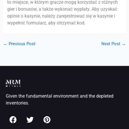
to miejsce, w którym gracze mogą korzystać z różnych
gier i bonusów, a także wykonać wypłaty. Aby uzyskać
opinie o kasynie, należy zarejestrować się w kasynie i
wypełnić formularz, aby otrzymać kod.
←
Previous Post
Next Post
→
Given the fundamental environment and the depleted
inventories.
F
T
P
a
w
i