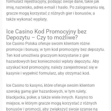
formularz rejestracyjny, podając swoje dane, takie jak
imię, nazwisko, adres e-mail i hasło. Po zalogowaniu się,
gracze mogą korzystać z różnych gier i bonusów, a
także wykonać wypłaty.
Ice Casino Kod Promocyjny bez
Depozytu – Czy to możliwe?
Ice Casino Polska oferuje swoim klientom różne
promocje i bonusy, w tym kod promocyjny bez depozytu.
Ten kod umożliwia graczyom korzystanie z gier
hazardowych bez konieczności wpłaty depozytu. Aby
uzyskać kod promocyjny, należy zarejestrować się w
kasynie i wypełnić formularz, aby otrzymać kod.
Ice Casino to kasyno, które oferuje swoim klientom
szeroką gamę gier hazardowych, w tym rulety,
blackjacka, poker, a także wiele innych. Kasyno to
miejsce, w którym gracze mogą korzystać z różnych
bonusów i promocji, aby zwiększyć swoje szanse na