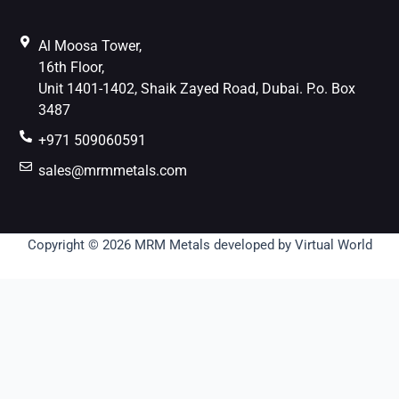
Al Moosa Tower,
16th Floor,
Unit 1401-1402, Shaik Zayed Road, Dubai. P.o. Box
3487
+971 509060591
sales@mrmmetals.com
Copyright © 2026 MRM Metals developed by
Virtual World