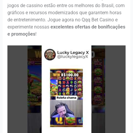
jogos de cassino estão entre os melhores do Brasil, com
gráficos e recursos modernizados que garantem horas
de entretenimento. Jogue agora no Qqq Bet Casino e
experimente nossas
excelentes ofertas de bonificações
e promoções
!