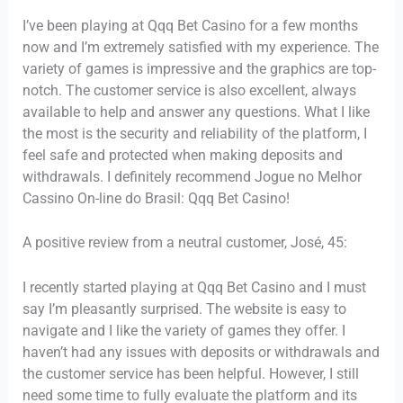
I’ve been playing at Qqq Bet Casino for a few months
now and I’m extremely satisfied with my experience. The
variety of games is impressive and the graphics are top-
notch. The customer service is also excellent, always
available to help and answer any questions. What I like
the most is the security and reliability of the platform, I
feel safe and protected when making deposits and
withdrawals. I definitely recommend Jogue no Melhor
Cassino On-line do Brasil: Qqq Bet Casino!
A positive review from a neutral customer, José, 45:
I recently started playing at Qqq Bet Casino and I must
say I’m pleasantly surprised. The website is easy to
navigate and I like the variety of games they offer. I
haven’t had any issues with deposits or withdrawals and
the customer service has been helpful. However, I still
need some time to fully evaluate the platform and its