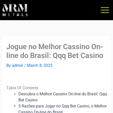
Skip
to
content
Jogue no Melhor Cassino On-
line do Brasil: Qqq Bet Casino
By
admin
/
March 8, 2025
Table Of Contents
Descubra o Melhor Cassino On-line do Brasil: Qqq
Bet Casino
5 Razões para Jogar no Qqq Bet Casino, o Melhor
Cassino On-line do Brasil