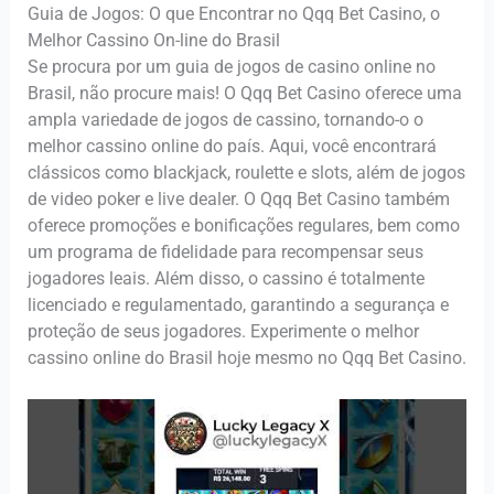
Guia de Jogos: O que Encontrar no Qqq Bet Casino, o
Melhor Cassino On-line do Brasil
Se procura por um guia de jogos de casino online no
Brasil, não procure mais! O Qqq Bet Casino oferece uma
ampla variedade de jogos de cassino, tornando-o o
melhor cassino online do país. Aqui, você encontrará
clássicos como blackjack, roulette e slots, além de jogos
de video poker e live dealer. O Qqq Bet Casino também
oferece promoções e bonificações regulares, bem como
um programa de fidelidade para recompensar seus
jogadores leais. Além disso, o cassino é totalmente
licenciado e regulamentado, garantindo a segurança e
proteção de seus jogadores. Experimente o melhor
cassino online do Brasil hoje mesmo no Qqq Bet Casino.