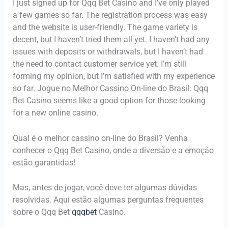
I just signed up for Qqq Bet Casino and I’ve only played
a few games so far. The registration process was easy
and the website is user-friendly. The game variety is
decent, but I haven’t tried them all yet. I haven’t had any
issues with deposits or withdrawals, but I haven’t had
the need to contact customer service yet. I’m still
forming my opinion, but I’m satisfied with my experience
so far. Jogue no Melhor Cassino On-line do Brasil: Qqq
Bet Casino seems like a good option for those looking
for a new online casino.
Qual é o melhor cassino on-line do Brasil? Venha
conhecer o Qqq Bet Casino, onde a diversão e a emoção
estão garantidas!
Mas, antes de jogar, você deve ter algumas dúvidas
resolvidas. Aqui estão algumas perguntas frequentes
sobre o Qqq Bet
qqqbet
Casino.