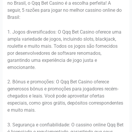
no Brasil, o Qqq Bet Casino é a escolha perfeita! A
seguir, 5 razões para jogar no melhor cassino online do
Brasil:
1. Jogos diversificados: O Qqq Bet Casino oferece uma
ampla variedade de jogos, incluindo slots, blackjack,
roulette e muito mais. Todos os jogos são fornecidos
por desenvolvedores de software renomados,
garantindo uma experiência de jogo justa e
emocionante.
2. Bônus e promoções: O Qqq Bet Casino oferece
generosos bônus e promoções para jogadores recém-
chegados e leais. Você pode aproveitar ofertas
especiais, como giros grátis, depósitos correspondentes
e muito mais.
3. Segurança e confiabilidade: O cassino online Qqq Bet
é licenciado e regulamentado, garantindo que seus