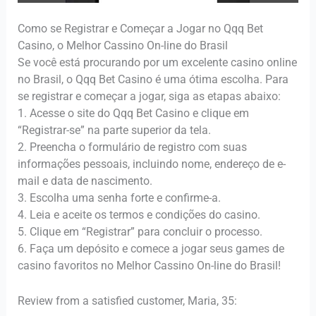
Como se Registrar e Começar a Jogar no Qqq Bet
Casino, o Melhor Cassino On-line do Brasil
Se você está procurando por um excelente casino online
no Brasil, o Qqq Bet Casino é uma ótima escolha. Para
se registrar e começar a jogar, siga as etapas abaixo:
1. Acesse o site do Qqq Bet Casino e clique em
“Registrar-se” na parte superior da tela.
2. Preencha o formulário de registro com suas
informações pessoais, incluindo nome, endereço de e-
mail e data de nascimento.
3. Escolha uma senha forte e confirme-a.
4. Leia e aceite os termos e condições do casino.
5. Clique em “Registrar” para concluir o processo.
6. Faça um depósito e comece a jogar seus games de
casino favoritos no Melhor Cassino On-line do Brasil!
Review from a satisfied customer, Maria, 35: