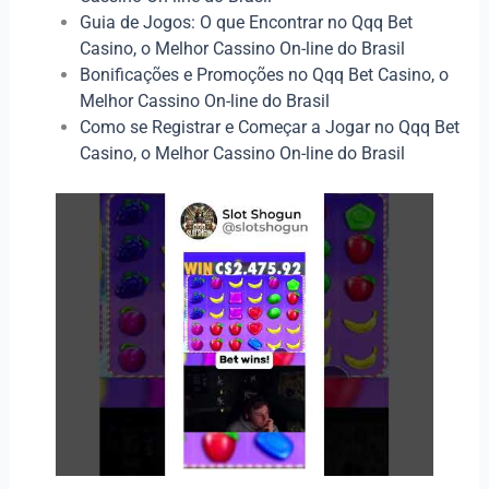
Guia de Jogos: O que Encontrar no Qqq Bet
Casino, o Melhor Cassino On-line do Brasil
Bonificações e Promoções no Qqq Bet Casino, o
Melhor Cassino On-line do Brasil
Como se Registrar e Começar a Jogar no Qqq Bet
Casino, o Melhor Cassino On-line do Brasil