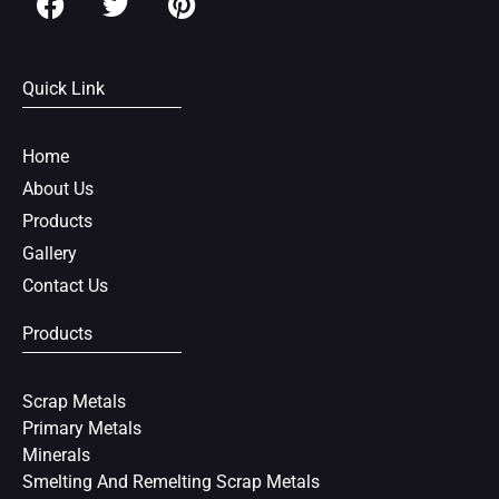
a
w
i
c
i
n
e
t
t
Quick Link
b
t
e
o
e
r
o
r
e
Home
k
s
About Us
t
Products
Gallery
Contact Us
Products
Scrap Metals
Primary Metals
Minerals
Smelting And Remelting Scrap Metals