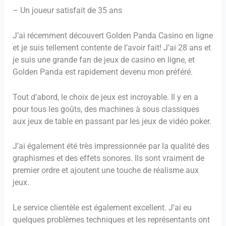
– Un joueur satisfait de 35 ans
J’ai récemment découvert Golden Panda Casino en ligne
et je suis tellement contente de l’avoir fait! J’ai 28 ans et
je suis une grande fan de jeux de casino en ligne, et
Golden Panda est rapidement devenu mon préféré.
Tout d’abord, le choix de jeux est incroyable. Il y en a
pour tous les goûts, des machines à sous classiques
aux jeux de table en passant par les jeux de vidéo poker.
J’ai également été très impressionnée par la qualité des
graphismes et des effets sonores. Ils sont vraiment de
premier ordre et ajoutent une touche de réalisme aux
jeux.
Le service clientèle est également excellent. J’ai eu
quelques problèmes techniques et les représentants ont