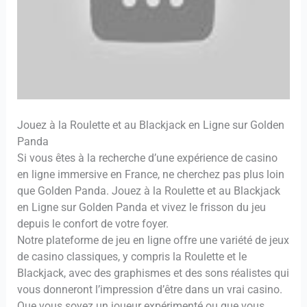
Jouez à la Roulette et au Blackjack en Ligne sur Golden
Panda
Si vous êtes à la recherche d’une expérience de casino
en ligne immersive en France, ne cherchez pas plus loin
que Golden Panda. Jouez à la Roulette et au Blackjack
en Ligne sur Golden Panda et vivez le frisson du jeu
depuis le confort de votre foyer.
Notre plateforme de jeu en ligne offre une variété de jeux
de casino classiques, y compris la Roulette et le
Blackjack, avec des graphismes et des sons réalistes qui
vous donneront l’impression d’être dans un vrai casino.
Que vous soyez un joueur expérimenté ou que vous