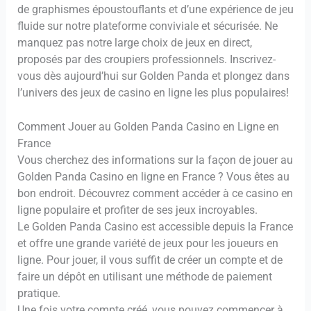
de graphismes époustouflants et d’une expérience de jeu
fluide sur notre plateforme conviviale et sécurisée. Ne
manquez pas notre large choix de jeux en direct,
proposés par des croupiers professionnels. Inscrivez-
vous dès aujourd’hui sur Golden Panda et plongez dans
l’univers des jeux de casino en ligne les plus populaires!
Comment Jouer au Golden Panda Casino en Ligne en
France
Vous cherchez des informations sur la façon de jouer au
Golden Panda Casino en ligne en France ? Vous êtes au
bon endroit. Découvrez comment accéder à ce casino en
ligne populaire et profiter de ses jeux incroyables.
Le Golden Panda Casino est accessible depuis la France
et offre une grande variété de jeux pour les joueurs en
ligne. Pour jouer, il vous suffit de créer un compte et de
faire un dépôt en utilisant une méthode de paiement
pratique.
Une fois votre compte créé, vous pouvez commencer à