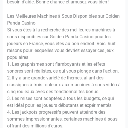
besoin d’aide. Bonne chance et amusez-vous bien !
Les Meilleures Machines à Sous Disponibles sur Golden
Panda Casino
Si vous êtes à la recherche des meilleures machines à
sous disponibles sur Golden Panda Casino pour les
joueurs en France, vous êtes au bon endroit. Voici huit
raisons pour lesquelles vous devriez essayer ces jeux
populaires :
1. Les graphismes sont flamboyants et les effets
sonores sont réalistes, ce qui vous plonge dans l’action.
2. Il y a une grande variété de thèmes, allant des
classiques à trois rouleaux aux machines à sous vidéo à
cinq rouleaux avec des fonctionnalités bonus.
3. Les mises sont adaptées à tous les budgets, ce qui
est idéal pour les joueurs débutants et expérimentés.
4. Les jackpots progressifs peuvent atteindre des
sommes impressionnantes, certaines machines à sous
offrant des millions d’euros.