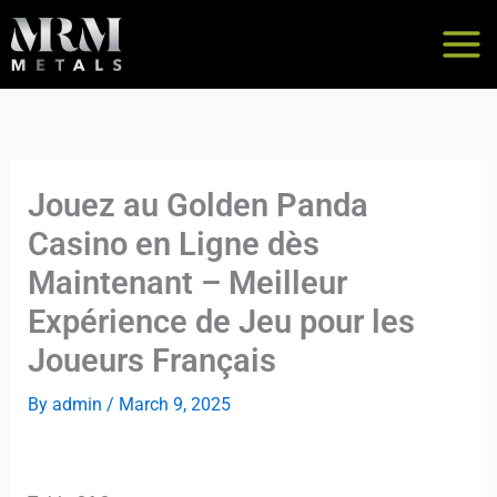
Skip
to
content
Jouez au Golden Panda
Casino en Ligne dès
Maintenant – Meilleur
Expérience de Jeu pour les
Joueurs Français
By
admin
/
March 9, 2025