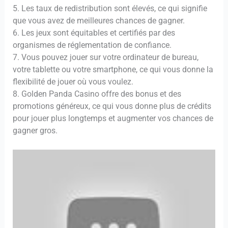
5. Les taux de redistribution sont élevés, ce qui signifie
que vous avez de meilleures chances de gagner.
6. Les jeux sont équitables et certifiés par des
organismes de réglementation de confiance.
7. Vous pouvez jouer sur votre ordinateur de bureau,
votre tablette ou votre smartphone, ce qui vous donne la
flexibilité de jouer où vous voulez.
8. Golden Panda Casino offre des bonus et des
promotions généreux, ce qui vous donne plus de crédits
pour jouer plus longtemps et augmenter vos chances de
gagner gros.