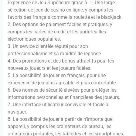
Expérience de Jeu Supérieure grâce à :1. Une large
sélection de jeux de casino en ligne, y compris les
favoris des français comme la roulette et le blackjack.
2. Des options de paiement faciles et pratiques, y
compris les cartes de crédit et les portefeuilles
électroniques populaires.
3. Un service clientèle réputé pour son
professionnalisme et sa rapidité de réponse.
4. Des promotions et des bonus attractifs pour les
nouveaux joueurs et les joueurs fidèles.
5. La possibilité de jouer en français, pour une
expérience de jeu plus agréable et plus confortable.
6. Des normes de sécurité élevées pour protéger les
informations personnelles et financières des joueurs.
7. Une interface utilisateur conviviale et facile à
naviguer.
8. La possibilité de jouer à partir de n’importe quel
appareil, y compris les ordinateurs de bureau, les
ordinateurs portables, les tablettes et les smartphones.