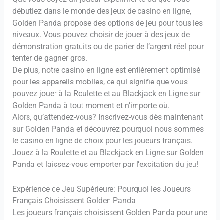
débutiez dans le monde des jeux de casino en ligne,
Golden Panda propose des options de jeu pour tous les
niveaux. Vous pouvez choisir de jouer à des jeux de
démonstration gratuits ou de parier de l’argent réel pour
tenter de gagner gros.
De plus, notre casino en ligne est entièrement optimisé
pour les appareils mobiles, ce qui signifie que vous
pouvez jouer à la Roulette et au Blackjack en Ligne sur
Golden Panda à tout moment et n’importe où.
Alors, qu’attendez-vous? Inscrivez-vous dès maintenant
sur Golden Panda et découvrez pourquoi nous sommes
le casino en ligne de choix pour les joueurs français.
Jouez à la Roulette et au Blackjack en Ligne sur Golden
Panda et laissez-vous emporter par l’excitation du jeu!
Expérience de Jeu Supérieure: Pourquoi les Joueurs
Français Choisissent Golden Panda
Les joueurs français choisissent Golden Panda pour une