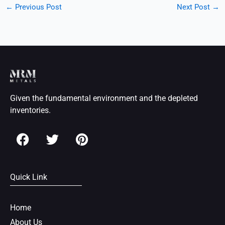
←
Previous Post
Next Post
→
Given the fundamental environment and the depleted
inventories.
F
T
P
a
w
i
c
i
n
e
t
t
Quick Link
b
t
e
o
e
r
o
r
e
Home
k
s
About Us