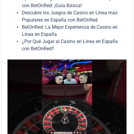
con BetOnRed: ¡Guía Básica!
Descubre los Juegos de Casino en Línea más
Populares en España con BetOnRed
BetOnRed: La Mejor Experiencia de Casino en
Línea en España
¿Por Qué Jugar al Casino en Línea en España
con BetOnRed?