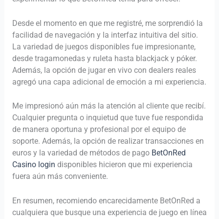
Desde el momento en que me registré, me sorprendió la
facilidad de navegación y la interfaz intuitiva del sitio.
La variedad de juegos disponibles fue impresionante,
desde tragamonedas y ruleta hasta blackjack y póker.
Además, la opción de jugar en vivo con dealers reales
agregó una capa adicional de emoción a mi experiencia.
Me impresionó aún más la atención al cliente que recibí.
Cualquier pregunta o inquietud que tuve fue respondida
de manera oportuna y profesional por el equipo de
soporte. Además, la opción de realizar transacciones en
euros y la variedad de métodos de pago
BetOnRed
Casino login
disponibles hicieron que mi experiencia
fuera aún más conveniente.
En resumen, recomiendo encarecidamente BetOnRed a
cualquiera que busque una experiencia de juego en línea