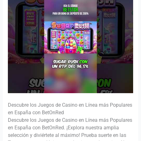
Descubre los Juegos de Casino en Línea más Populares
en España con BetOnRed
Descubre los Juegos de Casino en Línea más Populares
en España con BetOnRed. ¡Explora nuestra amplia
selección y diviértete al máximo! Prueba suerte en las