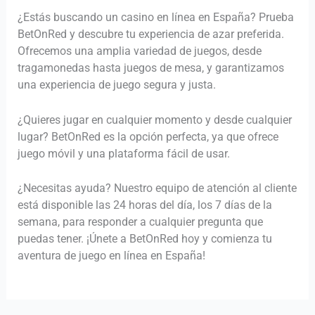
¿Estás buscando un casino en línea en España? Prueba
BetOnRed y descubre tu experiencia de azar preferida.
Ofrecemos una amplia variedad de juegos, desde
tragamonedas hasta juegos de mesa, y garantizamos
una experiencia de juego segura y justa.
¿Quieres jugar en cualquier momento y desde cualquier
lugar? BetOnRed es la opción perfecta, ya que ofrece
juego móvil y una plataforma fácil de usar.
¿Necesitas ayuda? Nuestro equipo de atención al cliente
está disponible las 24 horas del día, los 7 días de la
semana, para responder a cualquier pregunta que
puedas tener. ¡Únete a BetOnRed hoy y comienza tu
aventura de juego en línea en España!