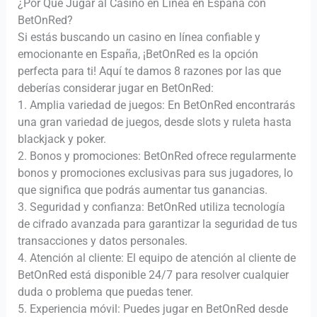
¿Por Qué Jugar al Casino en Línea en España con
BetOnRed?
Si estás buscando un casino en línea confiable y
emocionante en España, ¡BetOnRed es la opción
perfecta para ti! Aquí te damos 8 razones por las que
deberías considerar jugar en BetOnRed:
1. Amplia variedad de juegos: En BetOnRed encontrarás
una gran variedad de juegos, desde slots y ruleta hasta
blackjack y poker.
2. Bonos y promociones: BetOnRed ofrece regularmente
bonos y promociones exclusivas para sus jugadores, lo
que significa que podrás aumentar tus ganancias.
3. Seguridad y confianza: BetOnRed utiliza tecnología
de cifrado avanzada para garantizar la seguridad de tus
transacciones y datos personales.
4. Atención al cliente: El equipo de atención al cliente de
BetOnRed está disponible 24/7 para resolver cualquier
duda o problema que puedas tener.
5. Experiencia móvil: Puedes jugar en BetOnRed desde