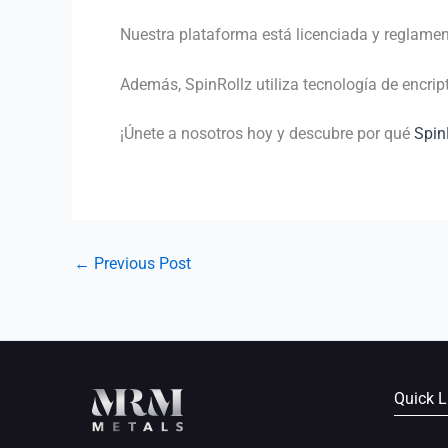
Nuestra plataforma está licenciada y reglament
Además, SpinRollz utiliza tecnología de encrip
¡Únete a nosotros hoy y descubre por qué
Spin
←
Previous Post
Quick L