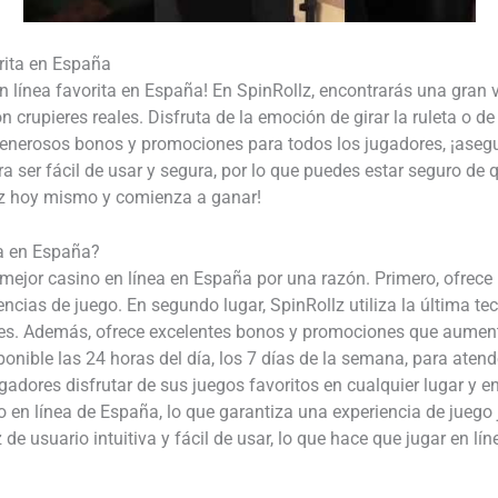
rita en España
n línea favorita en España! En SpinRollz, encontrarás una gran 
 crupieres reales. Disfruta de la emoción de girar la ruleta o d
enerosos bonos y promociones para todos los jugadores, ¡asegur
ser fácil de usar y segura, por lo que puedes estar seguro de q
lz hoy mismo y comienza a ganar!
ea en España?
mejor casino en línea en España por una razón. Primero, ofrece
rencias de juego. En segundo lugar, SpinRollz utiliza la última te
res. Además, ofrece excelentes bonos y promociones que aumenta
isponible las 24 horas del día, los 7 días de la semana, para aten
gadores disfrutar de sus juegos favoritos en cualquier lugar y 
o en línea de España, lo que garantiza una experiencia de juego 
de usuario intuitiva y fácil de usar, lo que hace que jugar en l