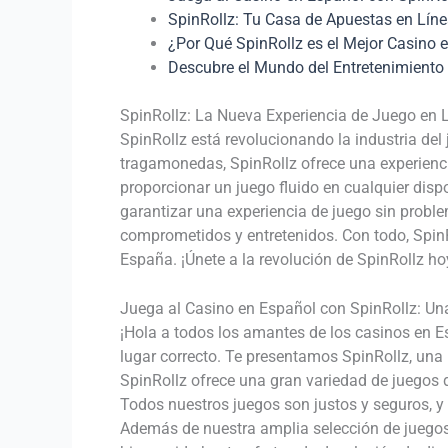
SpinRollz: Tu Casa de Apuestas en Lín
¿Por Qué SpinRollz es el Mejor Casino 
Descubre el Mundo del Entretenimiento
SpinRollz: La Nueva Experiencia de Juego en 
SpinRollz está revolucionando la industria de
tragamonedas, SpinRollz ofrece una experienci
proporcionar un juego fluido en cualquier disp
garantizar una experiencia de juego sin prob
comprometidos y entretenidos. Con todo, SpinR
España. ¡Únete a la revolución de SpinRollz h
Juega al Casino en Español con SpinRollz: Un
¡Hola a todos los amantes de los casinos en E
lugar correcto. Te presentamos SpinRollz, una
SpinRollz ofrece una gran variedad de juegos
Todos nuestros juegos son justos y seguros, y 
Además de nuestra amplia selección de juego