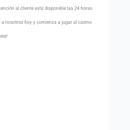
ención al cliente está disponible las 24 horas
 a nosotros hoy y comienza a jugar al casino
ete!