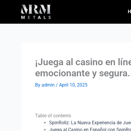
Skip
to
content
¡Juega al casino en lí
emocionante y segura.
By
admin
/
April 10, 2025
Table of contents
SpinRollz: La Nueva Experiencia de Ju
Juega al Casino en Español con SpinRo