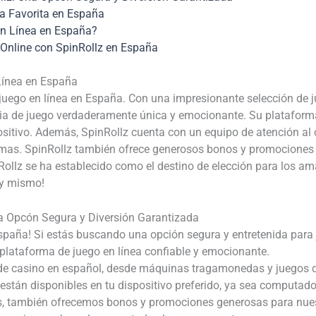
ea Favorita en España
en Línea en España?
 Online con SpinRollz en España
Línea en España
l juego en línea en España. Con una impresionante selección de
a de juego verdaderamente única y emocionante. Su plataforma i
ositivo. Además, SpinRollz cuenta con un equipo de atención al 
lemas. SpinRollz también ofrece generosos bonos y promociones
ollz se ha establecido como el destino de elección para los ama
oy mismo!
a Opcón Segura y Diversión Garantizada
spaña! Si estás buscando una opción segura y entretenida para j
 plataforma de juego en línea confiable y emocionante.
 de casino en español, desde máquinas tragamonedas y juegos d
están disponibles en tu dispositivo preferido, ya sea computador
s, también ofrecemos bonos y promociones generosas para nue