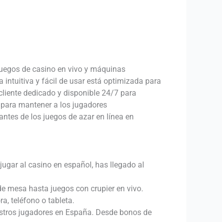
 juegos de casino en vivo y máquinas
ntuitiva y fácil de usar está optimizada para
cliente dedicado y disponible 24/7 para
 para mantener a los jugadores
ntes de los juegos de azar en línea en
ugar al casino en español, has llegado al
e mesa hasta juegos con crupier en vivo.
a, teléfono o tableta.
stros jugadores en España. Desde bonos de