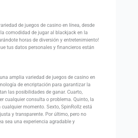
variedad de juegos de casino en línea, desde
e la comodidad de jugar al blackjack en la
ándote horas de diversión y entretenimiento!
ue tus datos personales y financieros están
 una amplia variedad de juegos de casino en
cnología de encriptación para garantizar la
n las posibilidades de ganar. Cuarto,
der cualquier consulta o problema. Quinto, la
en cualquier momento. Sexto, SpinRollz está
justa y transparente. Por último, pero no
ínea sea una experiencia agradable y