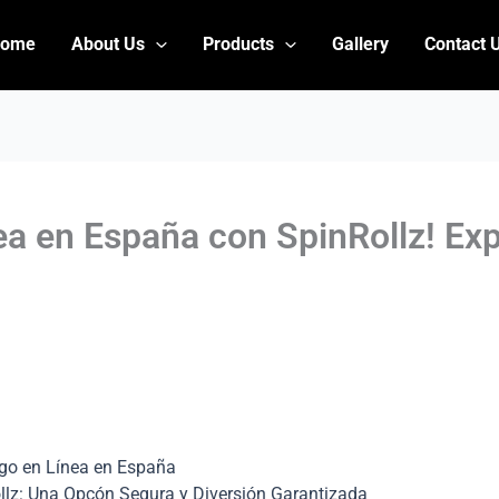
Home
About Us
Products
Gallery
Contact 
nea en España con SpinRollz! Ex
ego en Línea en España
llz: Una Opcón Segura y Diversión Garantizada