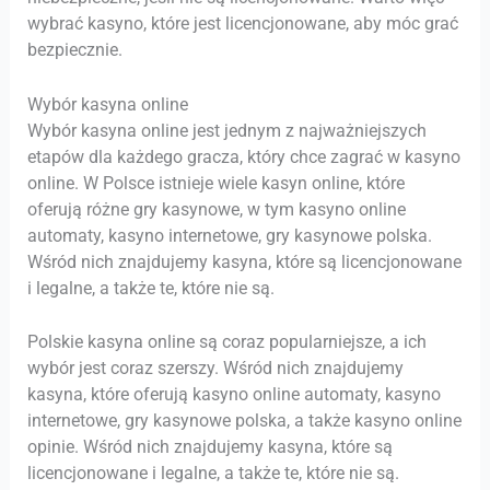
wybrać kasyno, które jest licencjonowane, aby móc grać
bezpiecznie.
Wybór kasyna online
Wybór kasyna online jest jednym z najważniejszych
etapów dla każdego gracza, który chce zagrać w kasyno
online. W Polsce istnieje wiele kasyn online, które
oferują różne gry kasynowe, w tym kasyno online
automaty, kasyno internetowe, gry kasynowe polska.
Wśród nich znajdujemy kasyna, które są licencjonowane
i legalne, a także te, które nie są.
Polskie kasyna online są coraz popularniejsze, a ich
wybór jest coraz szerszy. Wśród nich znajdujemy
kasyna, które oferują kasyno online automaty, kasyno
internetowe, gry kasynowe polska, a także kasyno online
opinie. Wśród nich znajdujemy kasyna, które są
licencjonowane i legalne, a także te, które nie są.