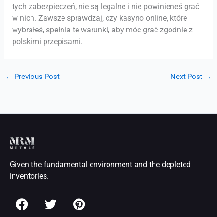
tych zabezpieczeń, nie są legalne i nie powinieneś grać
w nich. Zawsze sprawdzaj, czy kasyno online, które
wybrałeś, spełnia te warunki, aby móc grać zgodnie z
polskimi przepisami.
←
Previous Post
Next Post
→
Given the fundamental environment and the depleted
inventories.
F
T
P
a
w
i