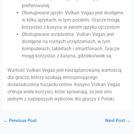
preferowanej.
Obsługiwane języki: Vulkan Vegas jest dostępne
w kilku językach, w tym polskim. Gracze mogą
korzystać z kasyna w swoim języku ojczystym.
Obsługiwane urządzenia: Vulkan Vegas jest
dostępne na różnych urządzeniach, w tym
komputerach, tabletach i smartfonach. Gracze
mogą korzystać z kasyna, gdziekolwiek są.
Wartość Vulkan Vegas jest niezaplanowaną wartością
dla graczy, którzy szukają emocjonującego
doświadczenia hazardu online. Kasyno Vulkan Vegas
oferuje wiele korzyści, które sprawiają, że jest ono
jednym z najlepszych wyborów dla graczy z Polski.
←
Previous Post
Next Post
→