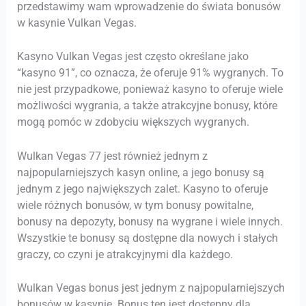
przedstawimy wam wprowadzenie do świata bonusów
w kasynie Vulkan Vegas.
Kasyno Vulkan Vegas jest często określane jako
“kasyno 91”, co oznacza, że oferuje 91% wygranych. To
nie jest przypadkowe, ponieważ kasyno to oferuje wiele
możliwości wygrania, a także atrakcyjne bonusy, które
mogą pomóc w zdobyciu większych wygranych.
Wulkan Vegas 77 jest również jednym z
najpopularniejszych kasyn online, a jego bonusy są
jednym z jego największych zalet. Kasyno to oferuje
wiele różnych bonusów, w tym bonusy powitalne,
bonusy na depozyty, bonusy na wygrane i wiele innych.
Wszystkie te bonusy są dostępne dla nowych i stałych
graczy, co czyni je atrakcyjnymi dla każdego.
Wulkan Vegas bonus jest jednym z najpopularniejszych
bonusów w kasynie. Bonus ten jest dostępny dla