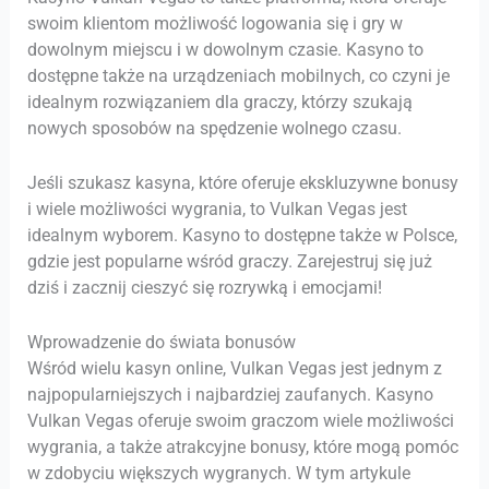
swoim klientom możliwość logowania się i gry w
dowolnym miejscu i w dowolnym czasie. Kasyno to
dostępne także na urządzeniach mobilnych, co czyni je
idealnym rozwiązaniem dla graczy, którzy szukają
nowych sposobów na spędzenie wolnego czasu.
Jeśli szukasz kasyna, które oferuje ekskluzywne bonusy
i wiele możliwości wygrania, to Vulkan Vegas jest
idealnym wyborem. Kasyno to dostępne także w Polsce,
gdzie jest popularne wśród graczy. Zarejestruj się już
dziś i zacznij cieszyć się rozrywką i emocjami!
Wprowadzenie do świata bonusów
Wśród wielu kasyn online, Vulkan Vegas jest jednym z
najpopularniejszych i najbardziej zaufanych. Kasyno
Vulkan Vegas oferuje swoim graczom wiele możliwości
wygrania, a także atrakcyjne bonusy, które mogą pomóc
w zdobyciu większych wygranych. W tym artykule