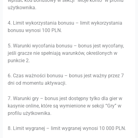
wpisać kod bonusowy w sekcji “Moje konto” w profilu
użytkownika.
4. Limit wykorzystania bonusu – limit wykorzystania
bonusu wynosi 100 PLN.
5. Warunki wycofania bonusu – bonus jest wycofany,
jeśli gracze nie spełniają warunków, określonych w
punkcie 2.
6. Czas ważności bonusu – bonus jest ważny przez 7
dni od momentu aktywacji.
7. Warunki gry – bonus jest dostępny tylko dla gier w
kasynie online, które są wymienione w sekcji “Gry” w
profilu użytkownika.
8. Limit wygranej – limit wygranej wynosi 10 000 PLN.