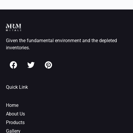
Given the fundamental environment and the depleted
inventories.
F
T
P
a
w
i
c
i
n
e
t
t
Quick Link
b
t
e
o
e
r
o
r
e
Home
k
s
About Us
t
Products
Gallery