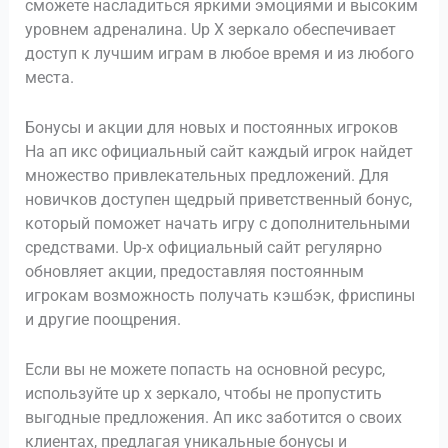
сможете насладиться яркими эмоциями и высоким
уровнем адреналина. Up X зеркало обеспечивает
доступ к лучшим играм в любое время и из любого
места.
Бонусы и акции для новых и постоянных игроков
На ап икс официальный сайт каждый игрок найдет
множество привлекательных предложений. Для
новичков доступен щедрый приветственный бонус,
который поможет начать игру с дополнительными
средствами. Up-x официальный сайт регулярно
обновляет акции, предоставляя постоянным
игрокам возможность получать кэшбэк, фриспины
и другие поощрения.
Если вы не можете попасть на основной ресурс,
используйте up x зеркало, чтобы не пропустить
выгодные предложения. Ап икс заботится о своих
клиентах, предлагая уникальные бонусы и