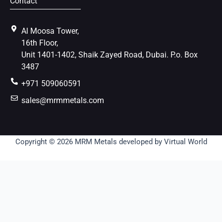
Contact
Al Moosa Tower,
16th Floor,
Unit 1401-1402, Shaik Zayed Road, Dubai. P.o. Box
3487
+971 509060591
sales@mrmmetals.com
Copyright © 2026 MRM Metals developed by
Virtual World