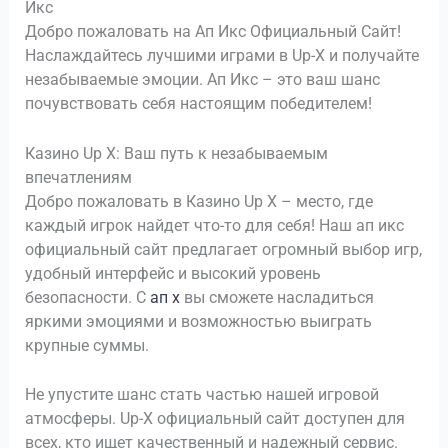
Икс
Добро пожаловать на Ап Икс Официальный Сайт!
Наслаждайтесь лучшими играми в Up-X и получайте
незабываемые эмоции. Ап Икс – это ваш шанс
почувствовать себя настоящим победителем!
Казино Up X: Ваш путь к незабываемым
впечатлениям
Добро пожаловать в Казино Up X – место, где
каждый игрок найдет что-то для себя! Наш ап икс
официальный сайт предлагает огромный выбор игр,
удобный интерфейс и высокий уровень
безопасности. С
ап х
вы сможете насладиться
яркими эмоциями и возможностью выиграть
крупные суммы.
Не упустите шанс стать частью нашей игровой
атмосферы. Up-X официальный сайт доступен для
всех, кто ищет качественный и надежный сервис.