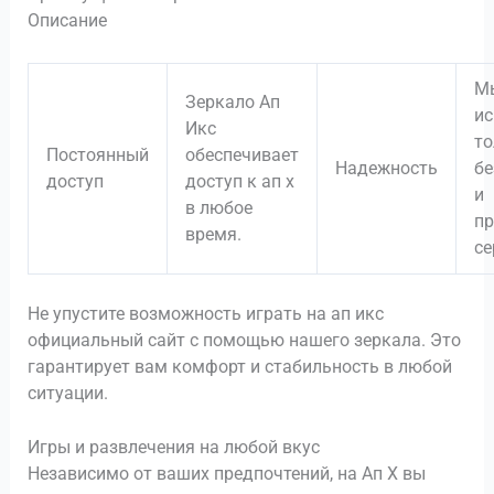
Описание
М
Зеркало Ап
ис
Икс
то
Постоянный
обеспечивает
Надежность
бе
доступ
доступ к ап х
и
в любое
пр
время.
се
Не упустите возможность играть на ап икс
официальный сайт с помощью нашего зеркала. Это
гарантирует вам комфорт и стабильность в любой
ситуации.
Игры и развлечения на любой вкус
Независимо от ваших предпочтений, на Ап Х вы