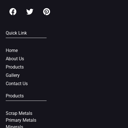
F
T
P
a
w
i
c
i
n
e
t
t
Quick Link
b
t
e
o
e
r
o
r
e
Home
k
s
About Us
t
Products
Gallery
Contact Us
Products
Scrap Metals
Primary Metals
Minerals