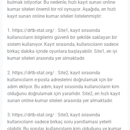
bulmak istiyorlar. Bu nedenle, hızlı kayıt sunan online
kumar siteleri önemli bir rol oynuyor. Aşağıda, en hızlı
kayıt sunan online kumar siteleri listelenmiştir:
1. https://drtb-stat.org/ : Site1, kayıt sırasında
kullanıcıların bilgilerini güvenli bir şekilde saklayan bir
sistem kullanıyor. Kayıt sırasında, kullanıcıların sadece
birkaç dakika içinde oyunlara başlayabilir. Site1, en iyi
kumar siteleri arasında yer almaktadır.
2. https://drtb-stat.org/ : Site2, kayıt sırasında
kullanıcıların e-posta adreslerini doğrulamak için bir
adım ekliyor. Bu adım, kayıt sırasında kullanıcıların kim
olduğunu doğrulamak için yararlıdır. Site2, en hızlı kayıt
sunan online kumar siteleri arasında yer almaktadır.
3. https://drtb-stat.org/ : Site3, kayıt sırasında
kullanıcıların sadece birkaç soru yanıtlaması yeterli
olabilir. Bu sorular, kullanıcıların kim olduğunu ve kumar