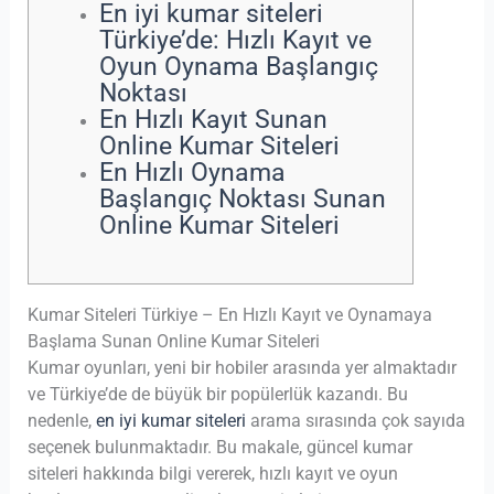
En iyi kumar siteleri
Türkiye’de: Hızlı Kayıt ve
Oyun Oynama Başlangıç
Noktası
En Hızlı Kayıt Sunan
Online Kumar Siteleri
En Hızlı Oynama
Başlangıç Noktası Sunan
Online Kumar Siteleri
Kumar Siteleri Türkiye – En Hızlı Kayıt ve Oynamaya
Başlama Sunan Online Kumar Siteleri
Kumar oyunları, yeni bir hobiler arasında yer almaktadır
ve Türkiye’de de büyük bir popülerlük kazandı. Bu
nedenle,
en iyi kumar siteleri
arama sırasında çok sayıda
seçenek bulunmaktadır. Bu makale, güncel kumar
siteleri hakkında bilgi vererek, hızlı kayıt ve oyun