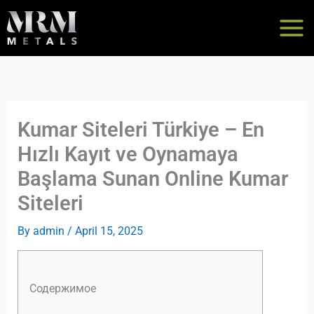
Skip
to
content
Kumar Siteleri Türkiye – En
Hızlı Kayıt ve Oynamaya
Başlama Sunan Online Kumar
Siteleri
By
admin
/
April 15, 2025
Содержимое