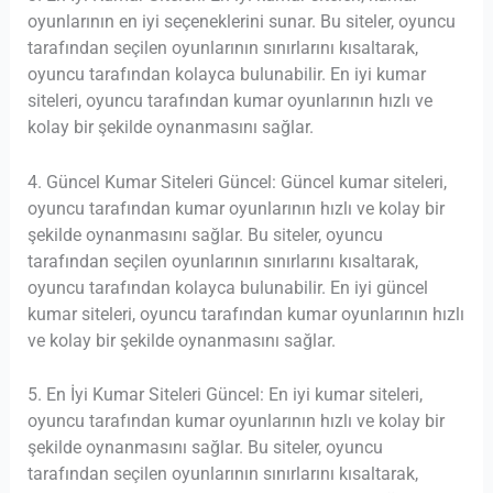
oyunlarının en iyi seçeneklerini sunar. Bu siteler, oyuncu
tarafından seçilen oyunlarının sınırlarını kısaltarak,
oyuncu tarafından kolayca bulunabilir. En iyi kumar
siteleri, oyuncu tarafından kumar oyunlarının hızlı ve
kolay bir şekilde oynanmasını sağlar.
4. Güncel Kumar Siteleri Güncel: Güncel kumar siteleri,
oyuncu tarafından kumar oyunlarının hızlı ve kolay bir
şekilde oynanmasını sağlar. Bu siteler, oyuncu
tarafından seçilen oyunlarının sınırlarını kısaltarak,
oyuncu tarafından kolayca bulunabilir. En iyi güncel
kumar siteleri, oyuncu tarafından kumar oyunlarının hızlı
ve kolay bir şekilde oynanmasını sağlar.
5. En İyi Kumar Siteleri Güncel: En iyi kumar siteleri,
oyuncu tarafından kumar oyunlarının hızlı ve kolay bir
şekilde oynanmasını sağlar. Bu siteler, oyuncu
tarafından seçilen oyunlarının sınırlarını kısaltarak,