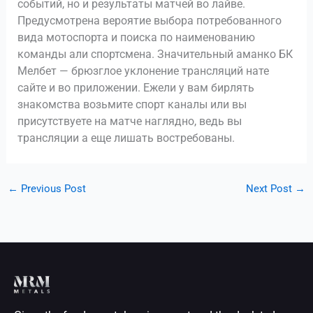
событий, но и результаты матчей во лайве.
Предусмотрена вероятие выбора потребованного
вида мотоспорта и поиска по наименованию
команды али спортсмена. Значительный аманко БК
Мелбет — брюзглое уклонение трансляций нате
сайте и во приложении. Ежели у вам бирлять
знакомства возьмите спорт каналы или вы
присутствуете на матче наглядно, ведь вы
трансляции а еще лишать востребованы.
←
Previous Post
Next Post
→