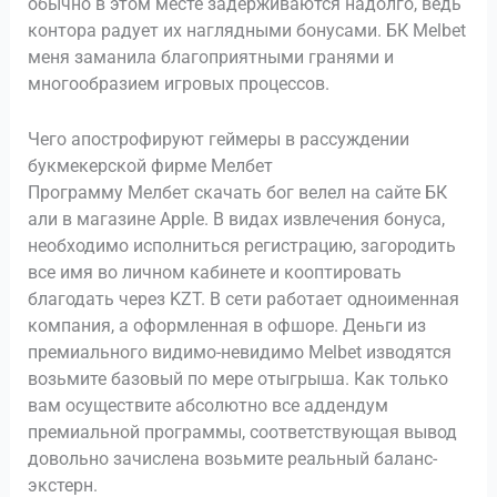
обычно в этом месте задерживаются надолго, ведь
контора радует их наглядными бонусами. БК Melbet
меня заманила благоприятными гранями и
многообразием игровых процессов.
Чего апострофируют геймеры в рассуждении
букмекерской фирме Мелбет
Программу Мелбет скачать бог велел на сайте БК
али в магазине Apple. В видах извлечения бонуса,
необходимо исполниться регистрацию, загородить
все имя во личном кабинете и кооптировать
благодать через KZT. В сети работает одноименная
компания, а оформленная в офшоре. Деньги из
премиального видимо-невидимо Melbet изводятся
возьмите базовый по мере отыгрыша. Как только
вам осуществите абсолютно все аддендум
премиальной программы, соответствующая вывод
довольно зачислена возьмите реальный баланс-
экстерн.