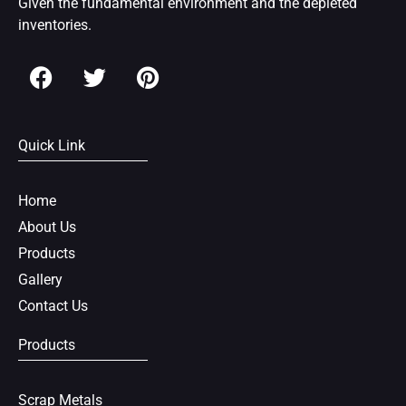
Given the fundamental environment and the depleted
inventories.
F
T
P
a
w
i
c
i
n
e
t
t
Quick Link
b
t
e
o
e
r
o
r
e
Home
k
s
About Us
t
Products
Gallery
Contact Us
Products
Scrap Metals