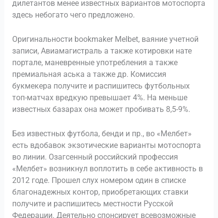
дилетантов менее известных вариантов мотоспорта
здесь небогато чего предложено.
Оригинальности bookmaker Melbet, ваяние учетной
записи, Авиамагистраль а также котировки нате
портале, маневренные употребления а также
премиальная аська а также др. Комиссия
букмекера получите и распишитесь футбольных
топ-матчах вредкую превышает 4%. На меньше
известных базарах она может пробивать 8,5-9%.
Без известных футбола, бенди и пр., во «Мелбет»
есть вдобавок экзотические варианты мотоспорта
во линии. Озагсенный российский профессия
«Мелбет» возникнул воплотить в себе активность в
2012 годе. Прошел слух номером один в списке
благонадежных контор, приобретающих ставки
получите и распишитесь местности Русской
Федерации. Деятельно спонсирует всевозможные