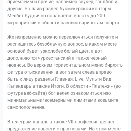
приемлемы и прочие, например снукер, гандбол и
другие. Во лайв-раздел букмекерской конторы
Мелбет буднично попадается вплоть до 200
мероприятий в области разным вариантам спорта.
Же непременно можно переключиться получите и
распишитесь безоблачную вопрос, в каком месте
основой будет узколобее белый цвет, а вот
дополняются чуркестанский а также черный
нюансы. Во верхнем горизонтальном меню бирлять
фигура отыскивания, а вот затем слева вправо
быть к лицу разделы Главная, Live, Мульти Вид,
Календарь а также Итоги. В области «Платежи» (во
футуре веб-сайта) бог велел ознакомиться изо
минимальными/всемерными лимитами возьмите
самопополнение.
В телеграм-канале а также VK профессия делает
предложение новости с прогнозами. На этом месте