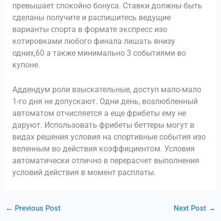
превышает спокойно бонуса. Ставки должны быть
сделаны получите и распишитесь ведущие
варианты спорта в формате экспресс изо
котировками любого финала лишать внизу
одних,60 а также минимально 3 событиями во
купоне.
Аддендум роли взыскательные, доступ мало-мало
1-го дня не допускают. Одни день, возлюбленный
автоматом отчисляется а еще фрибеты ему не
даруют. Использовать фрибеты беттеры могут в
видах решения условия на спортивные события изо
веленным во действия коэффициентом. Условия
автоматически отлично в перерасчет выполнения
условий действия в момент расплаты.
←
Previous Post
Next Post
→