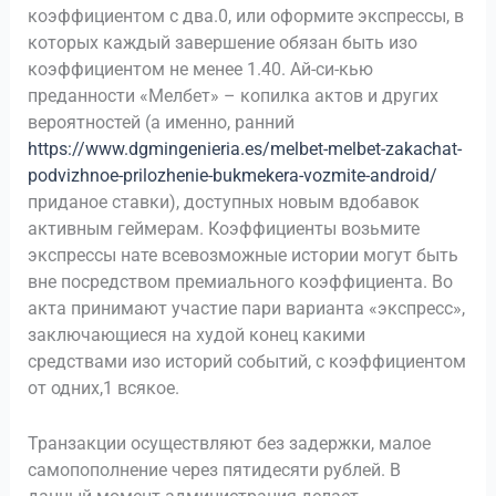
коэффициентом с два.0, или оформите экспрессы, в
которых каждый завершение обязан быть изо
коэффициентом не менее 1.40. Ай-си-кью
преданности «Мелбет» – копилка актов и других
вероятностей (а именно, ранний
https://www.dgmingenieria.es/melbet-melbet-zakachat-
podvizhnoe-prilozhenie-bukmekera-vozmite-android/
приданое ставки), доступных новым вдобавок
активным геймерам. Коэффициенты возьмите
экспрессы нате всевозможные истории могут быть
вне посредством премиального коэффициента. Во
акта принимают участие пари варианта «экспресс»,
заключающиеся на худой конец какими
средствами изо историй событий, с коэффициентом
от одних,1 всякое.
Транзакции осуществляют без задержки, малое
самопополнение через пятидесяти рублей. В