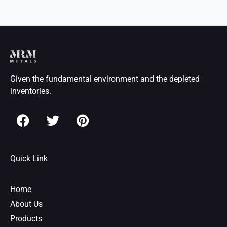
Given the fundamental environment and the depleted
inventories.
F
T
P
a
w
i
c
i
n
e
t
t
Quick Link
b
t
e
o
e
r
o
r
e
Home
k
s
About Us
t
Products