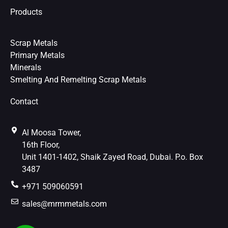
Products
Scrap Metals
Primary Metals
Minerals
Smelting And Remelting Scrap Metals
Contact
Al Moosa Tower,
16th Floor,
Unit 1401-1402, Shaik Zayed Road, Dubai. P.o. Box
3487
+971 509060591
sales@mrmmetals.com