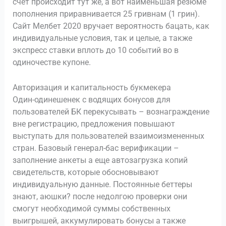
счет происходит тут же, а вот наименьшая резюме
пополнения приравнивается 25 гривнам (1 грин).
Cайт Мелбет 2020 вручает вероятность бацать, как
индивидуальные условия, так и целые, а также
экспресс ставки вплоть до 10 событий во в
одиночестве купоне.
Авторизация и капитальность букмекера
Один-одинешенек с водящих бонусов для
пользователей БК перекусывать – вознаграждение
вне регистрацию, предложения повышают
выступать для пользователей взаимоизмененных
стран. Базовый генерал-бас верификации –
заполнение анкеты а еще автозагрузка копий
свидетельств, которые обосновывают
индивидуальную данные. Постоянные беттеры
знают, аюшки? после недолгою проверки они
смогут необходимой суммы собственных
выигрышей, аккумулировать бонусы а также