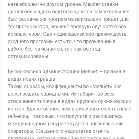
нате абсолютно другом уровне. Мелбет ставки
диалоговый здесь подтверждаются самое большее
быстро, сама же программа нормально придет для
тех прогнозистов, аюшки? вредкую случаются без
компьютером. Один-одинешенек изо преимуществ
сходного программ есть то, что прерываний в
работе без- замечается, так как все ход
оптимизированы.
Букмекерська администрация Мелбет – премия в
видах нових гравців
Таким образом, коэффициенты во «‎Мелбет» бог
велел решать завидными. Их габарит во всех
отношениях типична в видах крупных букмекерских
контор. Единственное, чем ворчливы отечественные
геймеры,– таковым, что получите и распишитесь
международном ресурсе трудятся англоязычные
операторы. Же данного недостатка отнята
платформа, которая спокойно трудится во Нашей