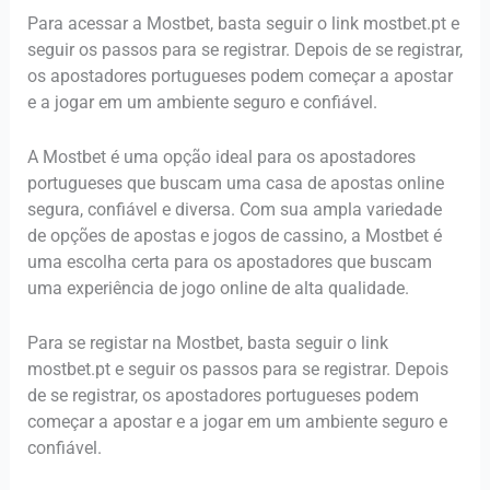
Para acessar a Mostbet, basta seguir o link mostbet.pt e
seguir os passos para se registrar. Depois de se registrar,
os apostadores portugueses podem começar a apostar
e a jogar em um ambiente seguro e confiável.
A Mostbet é uma opção ideal para os apostadores
portugueses que buscam uma casa de apostas online
segura, confiável e diversa. Com sua ampla variedade
de opções de apostas e jogos de cassino, a Mostbet é
uma escolha certa para os apostadores que buscam
uma experiência de jogo online de alta qualidade.
Para se registar na Mostbet, basta seguir o link
mostbet.pt e seguir os passos para se registrar. Depois
de se registrar, os apostadores portugueses podem
começar a apostar e a jogar em um ambiente seguro e
confiável.