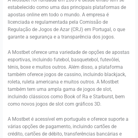
estabelecido como uma das principais plataformas de
apostas online em todo o mundo. A empresa é
licenciada e regulamentada pela Comissão de
Regulação de Jogos de Azar (CRJ) em Portugal, o que
garante a segurança e a transparência dos jogos.
A Mostbet oferece uma variedade de opções de apostas
esportivas, incluindo futebol, basquetebol, futevôlei,
ténis, boxe e muitos outros. Além disso, a plataforma
também oferece jogos de cassino, incluindo blackjack,
roleta, ruleta americana e muitos outros. A Mostbet
também tem uma ampla gama de jogos de slot,
incluindo clássicos como Book of Ra e Starburst, bem
como novos jogos de slot com gráficos 3D.
A Mostbet é acessível em português e oferece suporte a
várias opções de pagamento, incluindo cartões de
crédito, cartões de débito, transferências bancárias e