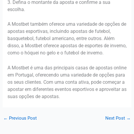
3. Defina o montante da aposta e confirme a sua
escolha.
A Mostbet também oferece uma variedade de opções de
apostas esportivas, incluindo apostas de futebol,
basquetebol, futebol americano, entre outros. Além
disso, a Mostbet oferece apostas de esportes de inverno,
como o hóquei no gelo e o futebol de inverno.
A Mostbet é uma das principais casas de apostas online
em Portugal, oferecendo uma variedade de opções para
os seus clientes. Com uma conta ativa, pode começar a
apostar em diferentes eventos esportivos e aproveitar as
suas opções de apostas.
←
Previous Post
Next Post
→