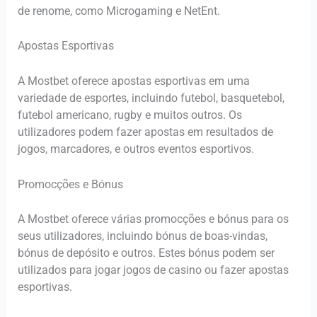
de renome, como Microgaming e NetEnt.
Apostas Esportivas
A Mostbet oferece apostas esportivas em uma
variedade de esportes, incluindo futebol, basquetebol,
futebol americano, rugby e muitos outros. Os
utilizadores podem fazer apostas em resultados de
jogos, marcadores, e outros eventos esportivos.
Promocções e Bónus
A Mostbet oferece várias promocções e bónus para os
seus utilizadores, incluindo bónus de boas-vindas,
bónus de depósito e outros. Estes bónus podem ser
utilizados para jogar jogos de casino ou fazer apostas
esportivas.