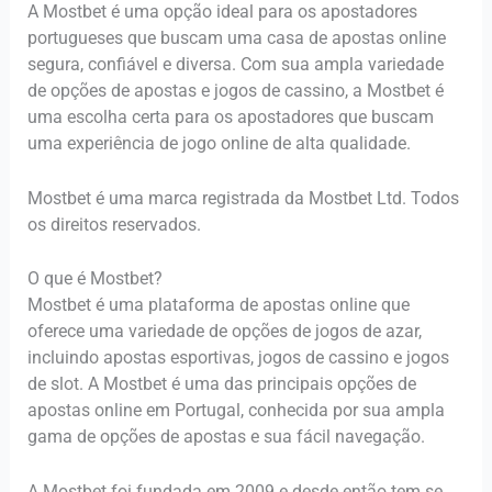
A Mostbet é uma opção ideal para os apostadores
portugueses que buscam uma casa de apostas online
segura, confiável e diversa. Com sua ampla variedade
de opções de apostas e jogos de cassino, a Mostbet é
uma escolha certa para os apostadores que buscam
uma experiência de jogo online de alta qualidade.
Mostbet é uma marca registrada da Mostbet Ltd. Todos
os direitos reservados.
O que é Mostbet?
Mostbet é uma plataforma de apostas online que
oferece uma variedade de opções de jogos de azar,
incluindo apostas esportivas, jogos de cassino e jogos
de slot. A Mostbet é uma das principais opções de
apostas online em Portugal, conhecida por sua ampla
gama de opções de apostas e sua fácil navegação.
A Mostbet foi fundada em 2009 e desde então tem se