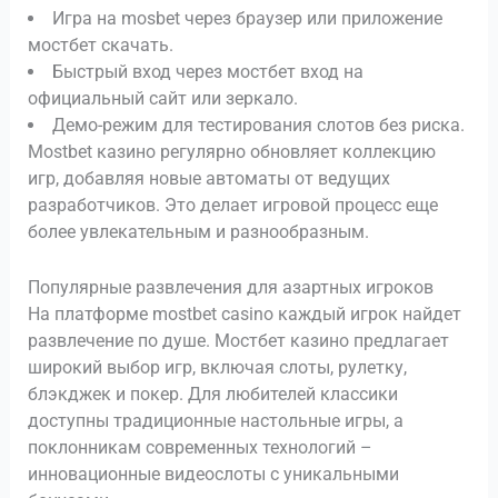
Игра на mosbet через браузер или приложение
мостбет скачать.
Быстрый вход через мостбет вход на
официальный сайт или зеркало.
Демо-режим для тестирования слотов без риска.
Mostbet казино регулярно обновляет коллекцию
игр, добавляя новые автоматы от ведущих
разработчиков. Это делает игровой процесс еще
более увлекательным и разнообразным.
Популярные развлечения для азартных игроков
На платформе mostbet casino каждый игрок найдет
развлечение по душе. Мостбет казино предлагает
широкий выбор игр, включая слоты, рулетку,
блэкджек и покер. Для любителей классики
доступны традиционные настольные игры, а
поклонникам современных технологий –
инновационные видеослоты с уникальными