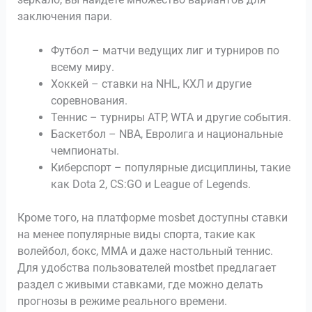
заключения пари.
Футбол – матчи ведущих лиг и турниров по
всему миру.
Хоккей – ставки на NHL, КХЛ и другие
соревнования.
Теннис – турниры ATP, WTA и другие события.
Баскетбол – NBA, Евролига и национальные
чемпионаты.
Киберспорт – популярные дисциплины, такие
как Dota 2, CS:GO и League of Legends.
Кроме того, на платформе mosbet доступны ставки
на менее популярные виды спорта, такие как
волейбол, бокс, MMA и даже настольный теннис.
Для удобства пользователей mostbet предлагает
раздел с живыми ставками, где можно делать
прогнозы в режиме реального времени.