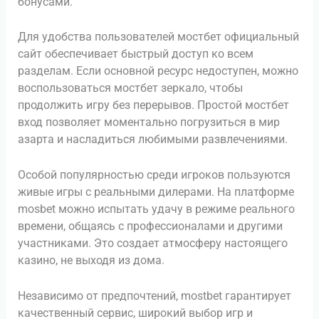
бонусами.
Для удобства пользователей мостбет официальный
сайт обеспечивает быстрый доступ ко всем
разделам. Если основной ресурс недоступен, можно
воспользоваться мостбет зеркало, чтобы
продолжить игру без перерывов. Простой мостбет
вход позволяет моментально погрузиться в мир
азарта и насладиться любимыми развлечениями.
Особой популярностью среди игроков пользуются
живые игры с реальными дилерами. На платформе
mosbet можно испытать удачу в режиме реального
времени, общаясь с профессионалами и другими
участниками. Это создает атмосферу настоящего
казино, не выходя из дома.
Независимо от предпочтений, mostbet гарантирует
качественный сервис, широкий выбор игр и