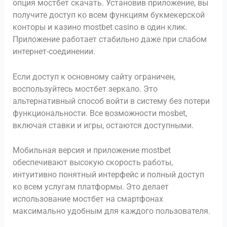
опция мостбет скачать. Установив приложение, вы
получите доступ ко всем функциям букмекерской
конторы и казино mostbet casino в один клик.
Приложение работает стабильно даже при слабом
интернет-соединении.
Если доступ к основному сайту ограничен,
воспользуйтесь мостбет зеркало. Это
альтернативный способ войти в систему без потери
функциональности. Все возможности mosbet,
включая ставки и игры, остаются доступными.
Мобильная версия и приложение mostbet
обеспечивают высокую скорость работы,
интуитивно понятный интерфейс и полный доступ
ко всем услугам платформы. Это делает
использование мостбет на смартфонах
максимально удобным для каждого пользователя.