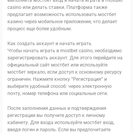
выполнить мостбет вход и начать играть в mostbet
casino или делать ставки. Платформа также
предлагает возможность использовать мостбет
казино через мобильное приложение, что делает
процесс еще более удобным.
Как создать аккаунт и начать играть
Чтобы начать играть в mostbet casino, необходимо
зарегистрировать аккаунт. Для этого перейдите на
официальный сайт мостбет или используйте
мостбет зеркало, если доступ к основному ресурсу
ограничен. Нажмите кнопку “Регистрация” и
выберите удобный способ: через электронную
почту, номер телефона или социальные сети.
После заполнения данных и подтверждения
регистрации вы получите доступ к личному
кабинету. Для входа используйте мостбет вход,
введя логин и пароль. Если вы предпочитаете