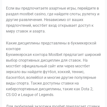
Если вы предпочитаете азартные игры, перейдите в
раздел mostbet casino, где найдете слоты, рулетку и
другие развлечения. Независимо от ваших
предпочтений, мостбет вход открывает доступ к
миру ставок и азарта.
Какие дисциплины представлены в букмекерской
конторе
Букмекерская контора Mostbet предлагает широкий
выбор спортивных дисциплин для ставок. На
мостбет официальный сайт или через мостбет
зеркало вы найдете футбол, хоккей, теннис,
баскетбол, волейбол и многие другие популярные
виды спорта. Также доступны ставки на
киберспортивные дисциплины, такие как Dota 2,
CS:GO и League of Legends.
Для любителей экзотики mosbet предлагает ставки