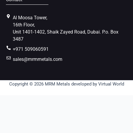
Al Moosa Tower,
16th Floor,
Unit 1401-1402, Shaik Zayed Road, Dubai. P.o. Box
3487
+971 509060591
sales@mrmmetals.com
Copyright © 2026 MRM Metals developed by
Virtual World