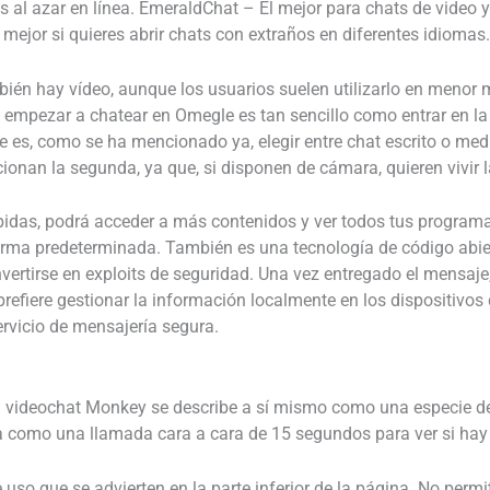
 al azar en línea. EmeraldChat – El mejor para chats de video y
 mejor si quieres abrir chats con extraños en diferentes idiomas.
ién hay vídeo, aunque los usuarios suelen utilizarlo en menor
 empezar a chatear en Omegle es tan sencillo como entrar en la
ce es, como se ha mencionado ya, elegir entre chat escrito o me
onan la segunda, ya que, si disponen de cámara, quieren vivir l
pidas, podrá acceder a más contenidos y ver todos tus progra
orma predeterminada. También es una tecnología de código abie
vertirse en exploits de seguridad. Una vez entregado el mensaj
 prefiere gestionar la información localmente en los dispositivo
ervicio de mensajería segura.
el videochat Monkey se describe a sí mismo como una especie de
za como una llamada cara a cara de 15 segundos para ver si hay
 uso que se advierten en la parte inferior de la página. No per