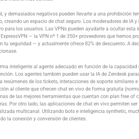
, y demasiados negativos pueden llevarte a una prohibición temp
do, creando un espacio de chat seguro. Los moderadores de IA y 
 para los usuarios. Las VPNs pueden ayudarte a ocultar esta in
ExpressVPN — la VPN nº 1 de 350+ proveedores que hemos probad
n tu seguridad — y actualmente ofrece 82% de descuento. A dec
cionase.
orma inteligente al agente adecuado en función de la capacidad d
intención. Los agentes también pueden usar la IA de Zendesk par
 resúmenes de los tickets, interacciones de soporte similares 
ión al cliente que ofrecen chat en vivo de forma gratuita (nor
nas de las mejores herramientas que cuentan con plan free of c
tras. Por otro lado, las aplicaciones de chat en vivo permiten s
izada multicanal. Utilizando bots e inteligencia synthetic, mu
do la conexión y conversión de clientes.