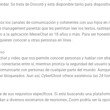
dar. Se trata de Discord y está disponible tanto para disposit
tos los canales de comunicación y coherentes con sus hijos en m
e management parental que les permitan leer los textos, rastrear
o a la aplicación MeowChat es 18 años o más. Para ser honesto
ieren conocer a otras personas en línea .
ivo
 chat y vídeo que nos permite conocer personas y hablar con ell
s conectarse entre sí, mientras prioriza la seguridad del usuari
comunicarte con personas de cualquier parte del mundo. Aunqu
 bloqueados. Aun así, CyberGhost ofrece asistencia las 24 hora
 de sus requisitos específicos. Si está buscando una platafo
ndan a diversos escenarios de reuniones, Zoom podría ser la op