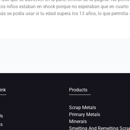
estos niños estaban en shock porque no esperaban que en cuarto 
ás se podía usar si tu edad supera los 13 años, lo que permitía
ink
Products
Scrap Metals
Primary Metals
Us
Minerals
ts
Smelting And Remelting Scra