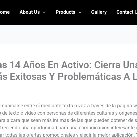
Home
About Us
Products
Gallery
Contact 
s 14 Años En Activo: Cierra U
ás Exitosas Y Problemáticas A 
omunicarse entre sí mediante texto o voz a través de la página
e texto o video con personas de diferentes culturas y orígenes.
ara a cara que sean más íntimas de las que pueden obtener de s
ofreciendo una oportunidad para una comunicación interesante 
zar todas las ofertas promocionales y elegir la mejor aplicación