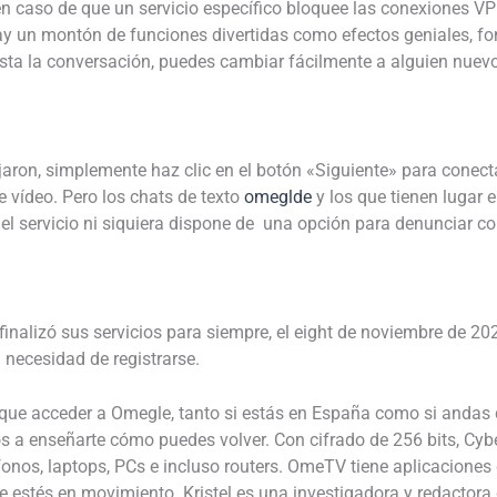
to en caso de que un servicio específico bloquee las conexione
y un montón de funciones divertidas como efectos geniales, fon
sta la conversación, puedes cambiar fácilmente a alguien nuevo 
jaron, simplemente haz clic en el botón «Siguiente» para conec
 vídeo. Pero los chats de texto
omeglde
y los que tienen lugar 
o el servicio ni siquiera dispone de una opción para denunciar
 finalizó sus servicios para siempre, el eight de noviembre de 202
necesidad de registrarse.
 que acceder a Omegle, tanto si estás en España como si andas de
 a enseñarte cómo puedes volver. Con cifrado de 256 bits, Cyb
léfonos, laptops, PCs e incluso routers. OmeTV tiene aplicacione
 estés en movimiento. Kristel es una investigadora y redactora 