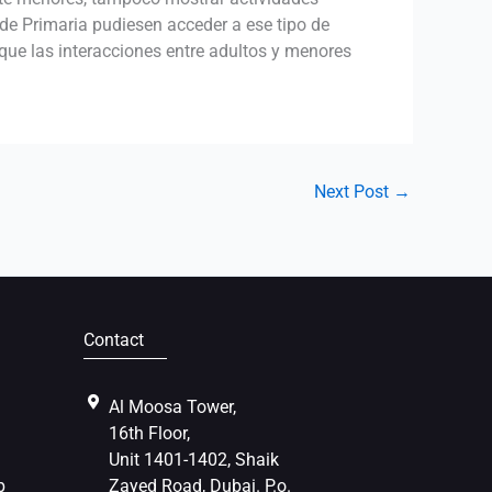
de Primaria pudiesen acceder a ese tipo de
 que las interacciones entre adultos y menores
Next Post
→
Contact
Al Moosa Tower,
16th Floor,
Unit 1401-1402, Shaik
p
Zayed Road, Dubai. P.o.