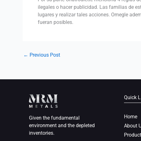
ilegales o hacer publicidad. Las familias de 
lugares y realizar tales acciones. Omegle adem
fueran posibles.
←
Previous Post
Quick L
Home
Given the fundamental
environment and the depleted
About 
inventories.
Produc