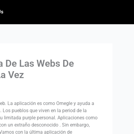
Us
na De Las Webs De
La Vez
 web. La aplicación es como Omegle y ayuda a
 Los pueblos que viven en la period de la
u limitada purple personal. Aplicaciones como
con un extraño desconocido . Sin embargo,
. Vamos con la última aplicación de