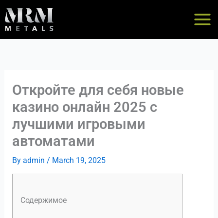
Skip
to
content
Откройте для себя новые
казино онлайн 2025 с
лучшими игровыми
автоматами
By
admin
/
March 19, 2025
Содержимое