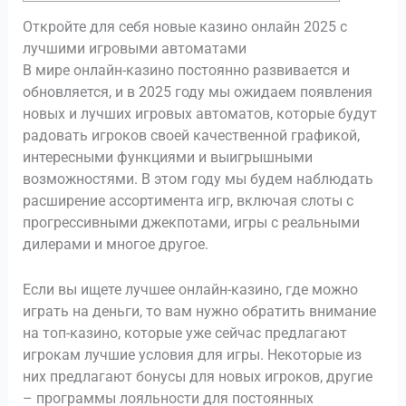
Откройте для себя новые казино онлайн 2025 с
лучшими игровыми автоматами
В мире онлайн-казино постоянно развивается и
обновляется, и в 2025 году мы ожидаем появления
новых и лучших игровых автоматов, которые будут
радовать игроков своей качественной графикой,
интересными функциями и выигрышными
возможностями. В этом году мы будем наблюдать
расширение ассортимента игр, включая слоты с
прогрессивными джекпотами, игры с реальными
дилерами и многое другое.
Если вы ищете лучшее онлайн-казино, где можно
играть на деньги, то вам нужно обратить внимание
на топ-казино, которые уже сейчас предлагают
игрокам лучшие условия для игры. Некоторые из
них предлагают бонусы для новых игроков, другие
– программы лояльности для постоянных