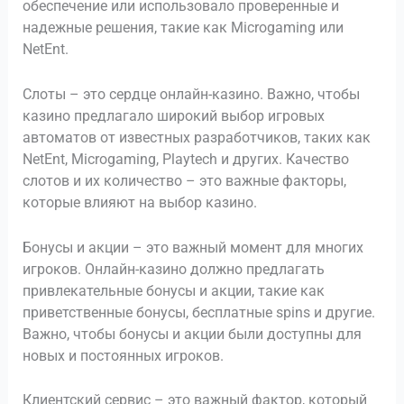
обеспечение или использовало проверенные и
надежные решения, такие как Microgaming или
NetEnt.
Слоты – это сердце онлайн-казино. Важно, чтобы
казино предлагало широкий выбор игровых
автоматов от известных разработчиков, таких как
NetEnt, Microgaming, Playtech и других. Качество
слотов и их количество – это важные факторы,
которые влияют на выбор казино.
Бонусы и акции – это важный момент для многих
игроков. Онлайн-казино должно предлагать
привлекательные бонусы и акции, такие как
приветственные бонусы, бесплатные spins и другие.
Важно, чтобы бонусы и акции были доступны для
новых и постоянных игроков.
Клиентский сервис – это важный фактор, который