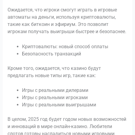
Ожидается, что игроки смогут играть в игровые
автоматы на деньги, используя криптовалюты,
такие как биткоин и эфириум. Это позволит
игрокам получать выигрыши быстрее и безопаснее.
Криптовалюты: новый способ оплаты
Безопасность транзакций
Кроме того, ожидается, что казино будут
предлагать новые типы игр, такие как:
Игры с реальными дилерами
Игры с реальными игроками
Игры с реальными выигрышами
В целом, 2025 год будет годом новых возможностей
и инноваций в мире онлайн-казино. Любители
слотов готовы насладиться новыми игровыми