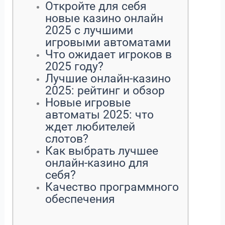
Откройте для себя
новые казино онлайн
2025 с лучшими
игровыми автоматами
Что ожидает игроков в
2025 году?
Лучшие онлайн-казино
2025: рейтинг и обзор
Новые игровые
автоматы 2025: что
ждет любителей
слотов?
Как выбрать лучшее
онлайн-казино для
себя?
Качество программного
обеспечения