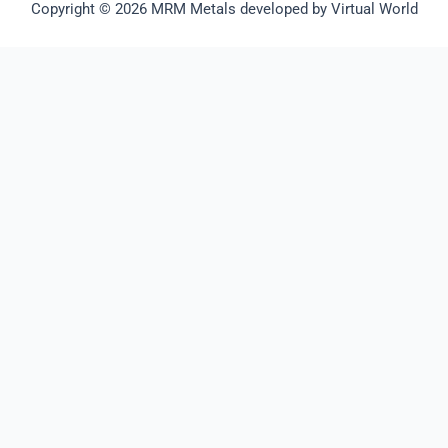
Copyright © 2026 MRM Metals developed by
Virtual World