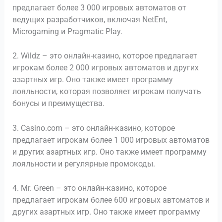
предлагает более 3 000 игровых автоматов от
ведущих разработчиков, включая NetEnt,
Microgaming и Pragmatic Play.
2. Wildz – это онлайн-казино, которое предлагает
игрокам более 2 000 игровых автоматов и других
азартных игр. Оно также имеет программу
лояльности, которая позволяет игрокам получать
бонусы и преимущества.
3. Casino.com – это онлайн-казино, которое
предлагает игрокам более 1 000 игровых автоматов
и других азартных игр. Оно также имеет программу
лояльности и регулярные промокоды.
4. Mr. Green – это онлайн-казино, которое
предлагает игрокам более 600 игровых автоматов и
других азартных игр. Оно также имеет программу