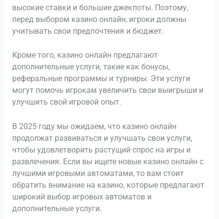
высокие ставки и большие джекпоты. Поэтому,
перед выбором казино онлайн, игроки должны
учитывать свои предпочтения и бюджет.
Кроме того, казино онлайн предлагают
дополнительные услуги, такие как бонусы,
реферальные программы и турниры. Эти услуги
могут помочь игрокам увеличить свои выигрыши и
улучшить свой игровой опыт.
В 2025 году мы ожидаем, что казино онлайн
продолжат развиваться и улучшать свои услуги,
чтобы удовлетворить растущий спрос на игры и
развлечения. Если вы ищете новые казино онлайн с
лучшими игровыми автоматами, то вам стоит
обратить внимание на казино, которые предлагают
широкий выбор игровых автоматов и
дополнительные услуги.