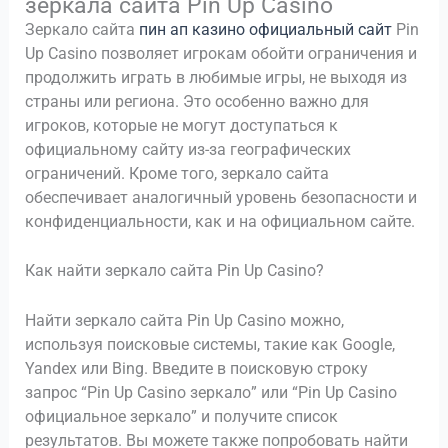
зеркала сайта Pin Up Casino
Зеркало сайта
пин ап казино официальный сайт
Pin
Up Casino позволяет игрокам обойти ограничения и
продолжить играть в любимые игры, не выходя из
страны или региона. Это особенно важно для
игроков, которые не могут доступаться к
официальному сайту из-за географических
ограничений. Кроме того, зеркало сайта
обеспечивает аналогичный уровень безопасности и
конфиденциальности, как и на официальном сайте.
Как найти зеркало сайта Pin Up Casino?
Найти зеркало сайта Pin Up Casino можно,
используя поисковые системы, такие как Google,
Yandex или Bing. Введите в поисковую строку
запрос “Pin Up Casino зеркало” или “Pin Up Casino
официальное зеркало” и получите список
результатов. Вы можете также попробовать найти