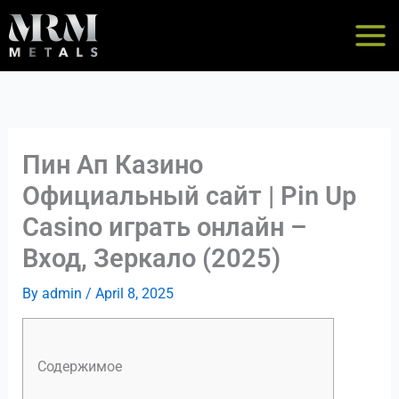
Skip
to
content
Пин Ап Казино
Официальный сайт | Pin Up
Casino играть онлайн –
Вход, Зеркало (2025)
By
admin
/
April 8, 2025
Содержимое