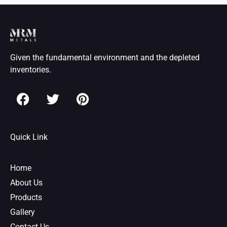
Given the fundamental environment and the depleted
inventories.
F
T
P
a
w
i
c
i
n
e
t
t
Quick Link
b
t
e
o
e
r
o
r
e
Home
k
s
About Us
t
Products
Gallery
Contact Us