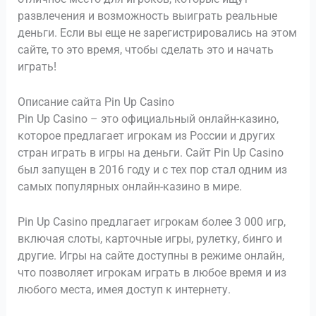
развлечения и возможность выиграть реальные
деньги. Если вы еще не зарегистрировались на этом
сайте, то это время, чтобы сделать это и начать
играть!
Описание сайта Pin Up Casino
Pin Up Casino – это официальный онлайн-казино,
которое предлагает игрокам из России и других
стран играть в игры на деньги. Сайт Pin Up Casino
был запущен в 2016 году и с тех пор стал одним из
самых популярных онлайн-казино в мире.
Pin Up Casino предлагает игрокам более 3 000 игр,
включая слоты, карточные игры, рулетку, бинго и
другие. Игры на сайте доступны в режиме онлайн,
что позволяет игрокам играть в любое время и из
любого места, имея доступ к интернету.