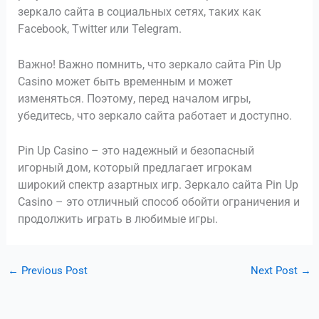
зеркало сайта в социальных сетях, таких как
Facebook, Twitter или Telegram.
Важно! Важно помнить, что зеркало сайта Pin Up
Casino может быть временным и может
изменяться. Поэтому, перед началом игры,
убедитесь, что зеркало сайта работает и доступно.
Pin Up Casino – это надежный и безопасный
игорный дом, который предлагает игрокам
широкий спектр азартных игр. Зеркало сайта Pin Up
Casino – это отличный способ обойти ограничения и
продолжить играть в любимые игры.
←
Previous Post
Next Post
→