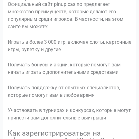
Официальный сайт pinup casino предлагает
множество преимуществ, которые делают его
популярным среди игроков. В частности, на этом
сайте вы можете:
Играть в более 3 000 игр, включая слоты, карточные
игры, рулетку и другие
Получать бонусы и акции, которые помогут вам
начать играть с дополнительными средствами
Получать поддержку от опытных специалистов,
которые помогут вам в любое время
Участвовать в турнирах и конкурсах, которые могут
принести вам дополнительные выигрыши
Как зарегистрироваться на