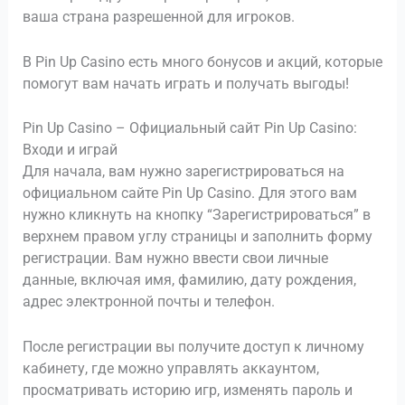
ваша страна разрешенной для игроков.
В Pin Up Casino есть много бонусов и акций, которые
помогут вам начать играть и получать выгоды!
Pin Up Casino – Официальный сайт Pin Up Casino:
Входи и играй
Для начала, вам нужно зарегистрироваться на
официальном сайте Pin Up Casino. Для этого вам
нужно кликнуть на кнопку “Зарегистрироваться” в
верхнем правом углу страницы и заполнить форму
регистрации. Вам нужно ввести свои личные
данные, включая имя, фамилию, дату рождения,
адрес электронной почты и телефон.
После регистрации вы получите доступ к личному
кабинету, где можно управлять аккаунтом,
просматривать историю игр, изменять пароль и