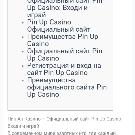
Официальный сайт Pin
Up Casino: Входи и
играй
Pin Up Casino –
Официальный сайт
Преимущества Pin Up
Casino
Официальный сайт Pin
Up Casino
Регистрация и вход на
сайт Pin Up Casino
Преимущества
официального сайта Pin
Up Casino
Пин Ап Казино – Официальный сайт Pin Up Casino |
Входи и играй
В современном мире азартных игр, где каждый