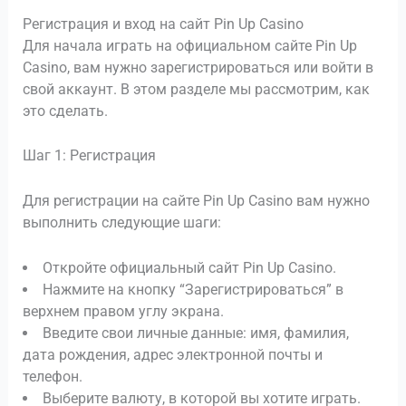
Регистрация и вход на сайт Pin Up Casino
Для начала играть на официальном сайте Pin Up
Casino, вам нужно зарегистрироваться или войти в
свой аккаунт. В этом разделе мы рассмотрим, как
это сделать.
Шаг 1: Регистрация
Для регистрации на сайте Pin Up Casino вам нужно
выполнить следующие шаги:
Откройте официальный сайт Pin Up Casino.
Нажмите на кнопку “Зарегистрироваться” в
верхнем правом углу экрана.
Введите свои личные данные: имя, фамилия,
дата рождения, адрес электронной почты и
телефон.
Выберите валюту, в которой вы хотите играть.