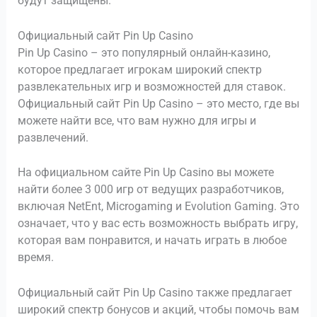
будут защищены.
Официальный сайт Pin Up Casino
Pin Up Casino – это популярный онлайн-казино,
которое предлагает игрокам широкий спектр
развлекательных игр и возможностей для ставок.
Официальный сайт Pin Up Casino – это место, где вы
можете найти все, что вам нужно для игры и
развлечений.
На официальном сайте Pin Up Casino вы можете
найти более 3 000 игр от ведущих разработчиков,
включая NetEnt, Microgaming и Evolution Gaming. Это
означает, что у вас есть возможность выбрать игру,
которая вам понравится, и начать играть в любое
время.
Официальный сайт Pin Up Casino также предлагает
широкий спектр бонусов и акций, чтобы помочь вам