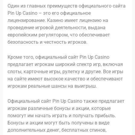
Один из главных преимуществ официального сайта
Pin Up Casino – это его официальное
лицензирование. Казино имеет лицензию на
проведение игровой деятельности, выдана
европейским регулятором, что обеспечивает
безопасность и честность игроков.
Кроме того, официальный сайт Pin Up Casino
предлагает игрокам широкий спектр игр, включая
слоты, карточные игры, рулетку и другие. Все игры
на сайте имеют высокое качество и обеспечивают
игрокам реальные шансы на выигрыш.
Официальный сайт Pin Up Casino также предлагает
игрокам различные бонусы и акции, которые
помогут им начать играть и получать прибыль.
Бонусы и акции могут быть получены в виде
дополнительных денег, бесплатных спинов,