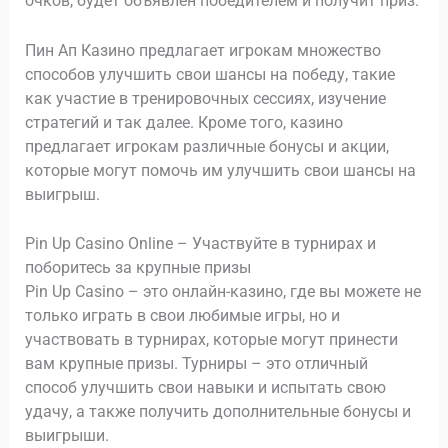
очков, будет объявлен победителем и получит приз.
Пин Ап Казино предлагает игрокам множество
способов улучшить свои шансы на победу, такие
как участие в тренировочных сессиях, изучение
стратегий и так далее. Кроме того, казино
предлагает игрокам различные бонусы и акции,
которые могут помочь им улучшить свои шансы на
выигрыш.
Pin Up Casino Online – Участвуйте в турнирах и
поборитесь за крупные призы
Pin Up Casino – это онлайн-казино, где вы можете не
только играть в свои любимые игры, но и
участвовать в турнирах, которые могут принести
вам крупные призы. Турниры – это отличный
способ улучшить свои навыки и испытать свою
удачу, а также получить дополнительные бонусы и
выигрыши.