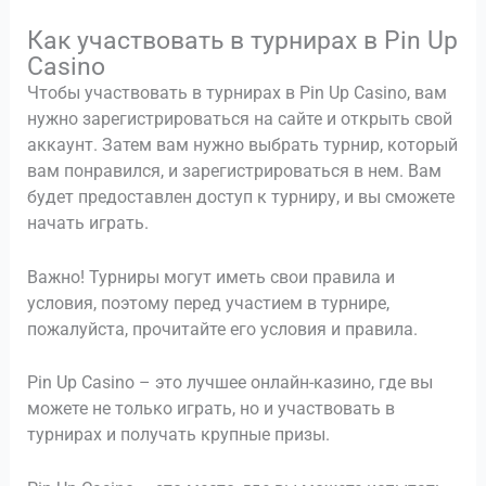
Как участвовать в турнирах в Pin Up
Casino
Чтобы участвовать в турнирах в Pin Up Casino, вам
нужно зарегистрироваться на сайте и открыть свой
аккаунт. Затем вам нужно выбрать турнир, который
вам понравился, и зарегистрироваться в нем. Вам
будет предоставлен доступ к турниру, и вы сможете
начать играть.
Важно! Турниры могут иметь свои правила и
условия, поэтому перед участием в турнире,
пожалуйста, прочитайте его условия и правила.
Pin Up Casino – это лучшее онлайн-казино, где вы
можете не только играть, но и участвовать в
турнирах и получать крупные призы.