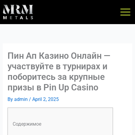
Skip
to
content
Пин Ап Казино Онлайн —
участвуйте в турнирах и
поборитесь за крупные
призы в Pin Up Casino
By
admin
/
April 2, 2025
Содержимое