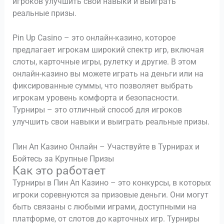
игроков улучшить свои навыки и выиграть
реальные призы.
Pin Up Casino – это онлайн-казино, которое
предлагает игрокам широкий спектр игр, включая
слоты, карточные игры, рулетку и другие. В этом
онлайн-казино вы можете играть на деньги или на
фиксированные суммы, что позволяет выбрать
игрокам уровень комфорта и безопасности.
Турниры – это отличный способ для игроков
улучшить свои навыки и выиграть реальные призы.
Пин Ап Казино Онлайн – Участвуйте в Турнирах и
Бойтесь за Крупные Призы
Как это работает
Турниры в Пин Ап Казино – это конкурсы, в которых
игроки соревнуются за призовые деньги. Они могут
быть связаны с любыми играми, доступными на
платформе, от слотов до карточных игр. Турниры