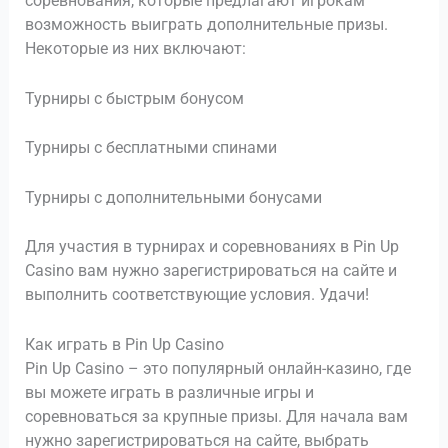
соревнования, которые предлагают игрокам
возможность выиграть дополнительные призы.
Некоторые из них включают:
Турниры с быстрым бонусом
Турниры с бесплатными спинами
Турниры с дополнительными бонусами
Для участия в турнирах и соревнованиях в Pin Up
Casino вам нужно зарегистрироваться на сайте и
выполнить соответствующие условия. Удачи!
Как играть в Pin Up Casino
Pin Up Casino – это популярный онлайн-казино, где
вы можете играть в различные игры и
соревноваться за крупные призы. Для начала вам
нужно зарегистрироваться на сайте, выбрать