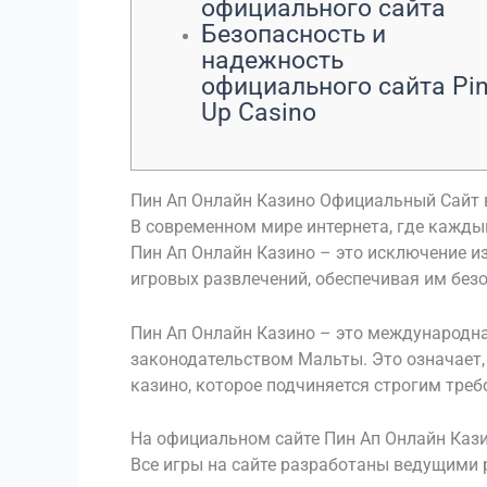
официального сайта
Безопасность и
надежность
официального сайта Pi
Up Casino
Пин Ап Онлайн Казино Официальный Сайт в
В современном мире интернета, где кажды
Пин Ап Онлайн Казино – это исключение и
игровых развлечений, обеспечивая им безо
Пин Ап Онлайн Казино – это международна
законодательством Мальты. Это означает, 
казино, которое подчиняется строгим тре
На официальном сайте Пин Ап Онлайн Казин
Все игры на сайте разработаны ведущими 