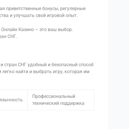
ая приветственные бонусы, регулярные
тва и улучшать свой игровой опыт.
п Онлайн Казино – это ваш выбор.
ран СНГ.
 и стран СНГ удобный и безопасный способ
 легко найти и выбрать игру, которая им
Профессиональный
язычность
технический поддержка