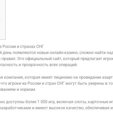
n
 России и странах СНГ
й день появляются новые онлайн-казино, сложно найти на
з правил. Это официальный сайт, который предлагает игро
пасность и прозрачность всех операций.
я компания, которая имеет лицензию на проведение азартн
что игроки из России и стран СНГ могут быть уверены в т
бованиям и нормам.
о доступны более 1 000 игр, включая слоты, карточные игр
разработчиками и имеют высокое качество, обеспечивая и