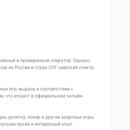
дежный и проверенный оператор. Однако,
кам из России и стран СНГ широкий спектр
ых игр, выдана в соответствии с
ом, что играют в официальном онлайн-
ы, рулетку, покер и другие азартные игры.
грокам яркий и интересный опыт.