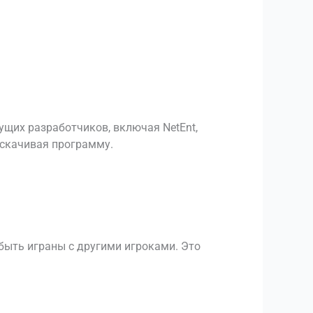
дущих разработчиков, включая NetEnt,
е скачивая программу.
т быть играны с другими игроками. Это