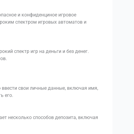
зопасное и конфиденциное игровое
широким спектром игровых автоматов и
окий спектр игр на деньги и без денег.
ов.
о ввести свои личные данные, включая имя,
ь его.
гает несколько способов депозита, включая