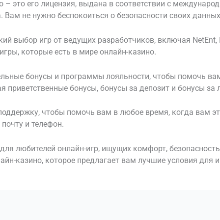
o – это его лицензия, выдана в соответствии с междунаро
. Вам не нужно беспокоиться о безопасности своих данных
кий выбор игр от ведущих разработчиков, включая NetEnt, 
игры, которые есть в мире онлайн-казино.
тельные бонусы и программы лояльности, чтобы помочь вам
я приветственные бонусы, бонусы за депозит и бонусы за 
7 поддержку, чтобы помочь вам в любое время, когда вам 
 почту и телефон.
р для любителей онлайн-игр, ищущих комфорт, безопасност
лайн-казино, которое предлагает вам лучшие условия для и