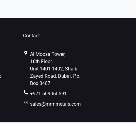
Contact
Al Moosa Tower,
16th Floor,
Unit 1401-1402, Shaik
p
Zayed Road, Dubai. P.o.
Box 3487
+971 509060591
sales@mrmmetals.com