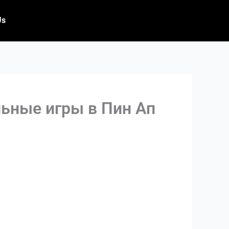
Us
льные игры в Пин Ап