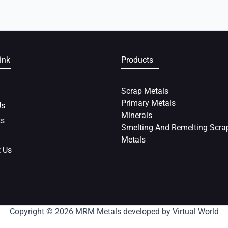
ink
Products
Scrap Metals
Primary Metals
Us
Minerals
ts
Smelting And Remelting Scra
Metals
t Us
Copyright © 2026 MRM Metals developed by
Virtual World