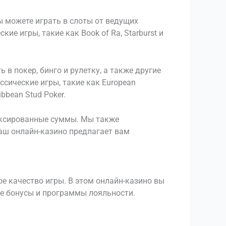
вы можете играть в слоты от ведущих
ие игры, такие как Book of Ra, Starburst и
 в покер, бинго и рулетку, а также другие
ассические игры, такие как European
ibbean Stud Poker.
фиксированные суммы. Мы также
Наш онлайн-казино предлагает вам
ое качество игры. В этом онлайн-казино вы
ые бонусы и программы лояльности.