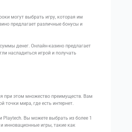
гроки могут выбрать игру, которая им
азино предлагает различные бонусы и
 суммы денег. Онлайн-казино предлагает
огли насладиться игрой и получать
чая при этом множество преимуществ. Вам
й точки мира, где есть интернет.
 Playtech. Вы можете выбрать из более 1
е и инновационные игры, такие как