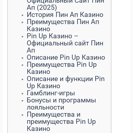
Официальный Сайт Пин
Ап (2025)
История Пин Ап Казино
Преимущества Пин Ап
Казино
Pin Up Казино –
Официальный сайт Пин
Ап
Описание Pin Up Казино
Преимущества Pin Up
Казино
Описание и функции Pin
Up Казино
Гамблинг-игры
Бонусы и программы
лояльности
Преимущества и
преимущества Pin Up
Казино