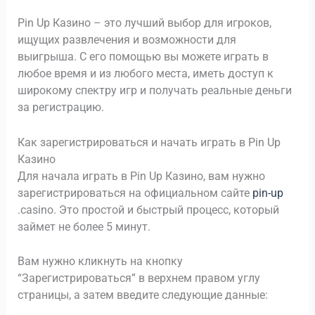
Pin Up Казино – это лучший выбор для игроков,
ищущих развлечения и возможности для
выигрыша. С его помощью вы можете играть в
любое время и из любого места, иметь доступ к
широкому спектру игр и получать реальные деньги
за регистрацию.
Как зарегистрироваться и начать играть в Pin Up
Казино
Для начала играть в Pin Up Казино, вам нужно
зарегистрироваться на официальном сайте
pin-up
.casino. Это простой и быстрый процесс, который
займет не более 5 минут.
Вам нужно кликнуть на кнопку
“Зарегистрироваться” в верхнем правом углу
страницы, а затем введите следующие данные: