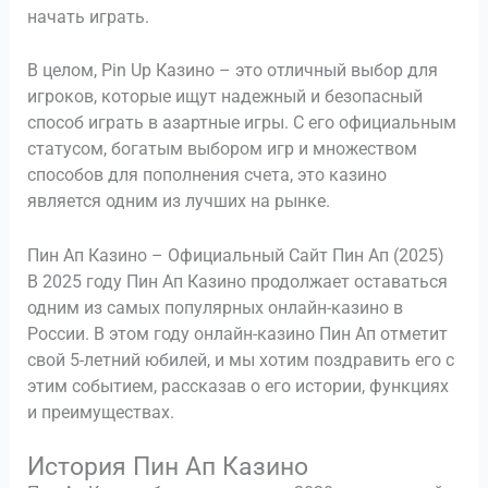
начать играть.
В целом, Pin Up Казино – это отличный выбор для
игроков, которые ищут надежный и безопасный
способ играть в азартные игры. С его официальным
статусом, богатым выбором игр и множеством
способов для пополнения счета, это казино
является одним из лучших на рынке.
Пин Ап Казино – Официальный Сайт Пин Ап (2025)
В 2025 году Пин Ап Казино продолжает оставаться
одним из самых популярных онлайн-казино в
России. В этом году онлайн-казино Пин Ап отметит
свой 5-летний юбилей, и мы хотим поздравить его с
этим событием, рассказав о его истории, функциях
и преимуществах.
История Пин Ап Казино