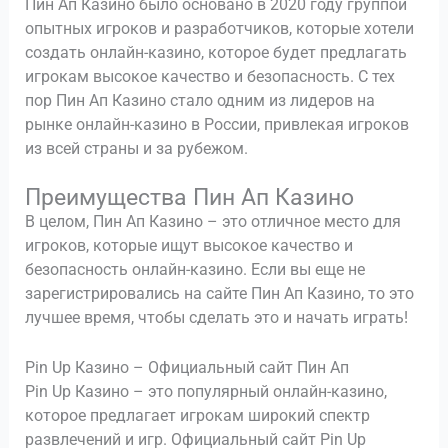
Пин Ап Казино было основано в 2020 году группой
опытных игроков и разработчиков, которые хотели
создать онлайн-казино, которое будет предлагать
игрокам высокое качество и безопасность. С тех
пор Пин Ап Казино стало одним из лидеров на
рынке онлайн-казино в России, привлекая игроков
из всей страны и за рубежом.
Преимущества Пин Ап Казино
В целом, Пин Ап Казино – это отличное место для
игроков, которые ищут высокое качество и
безопасность онлайн-казино. Если вы еще не
зарегистрировались на сайте Пин Ап Казино, то это
лучшее время, чтобы сделать это и начать играть!
Pin Up Казино – Официальный сайт Пин Ап
Pin Up Казино – это популярный онлайн-казино,
которое предлагает игрокам широкий спектр
развлечений и игр. Официальный сайт Pin Up