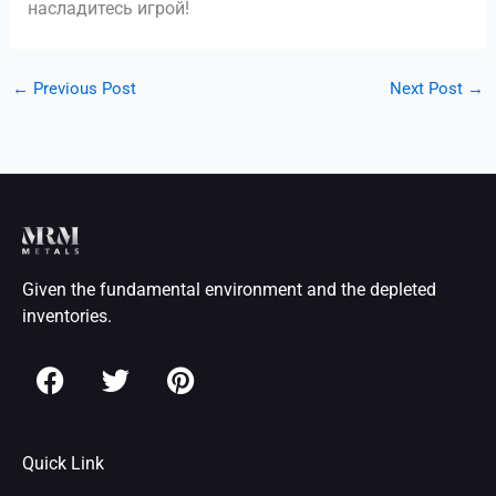
насладитесь игрой!
←
Previous Post
Next Post
→
Given the fundamental environment and the depleted
inventories.
F
T
P
a
w
i
c
i
n
e
t
t
Quick Link
b
t
e