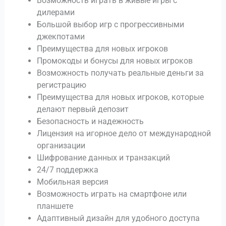
Возможность играть в живые игры с
дилерами
Большой выбор игр с прогрессивными
джекпотами
Преимущества для новых игроков
Промокоды и бонусы для новых игроков
Возможность получать реальные деньги за
регистрацию
Преимущества для новых игроков, которые
делают первый депозит
Безопасность и надежность
Лицензия на игорное дело от международной
организации
Шифрование данных и транзакций
24/7 поддержка
Мобильная версия
Возможность играть на смартфоне или
планшете
Адаптивный дизайн для удобного доступа