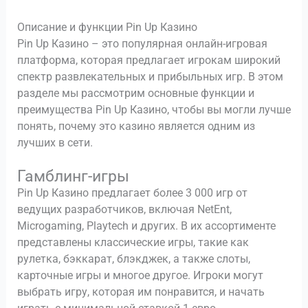
Описание и функции Pin Up Казино
Pin Up Казино – это популярная онлайн-игровая
платформа, которая предлагает игрокам широкий
спектр развлекательных и прибыльных игр. В этом
разделе мы рассмотрим основные функции и
преимущества Pin Up Казино, чтобы вы могли лучше
понять, почему это казино является одним из
лучших в сети.
Гамблинг-игры
Pin Up Казино предлагает более 3 000 игр от
ведущих разработчиков, включая NetEnt,
Microgaming, Playtech и других. В их ассортименте
представлены классические игры, такие как
рулетка, бэккарат, блэкджек, а также слоты,
карточные игры и многое другое. Игроки могут
выбрать игру, которая им понравится, и начать