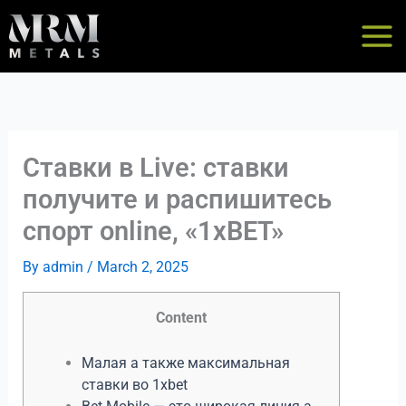
Skip
to
content
Ставки в Live: ставки
получите и распишитесь
спорт online, «1xBET»
By
admin
/
March 2, 2025
Content
Малая а также максимальная
ставки во 1xbet