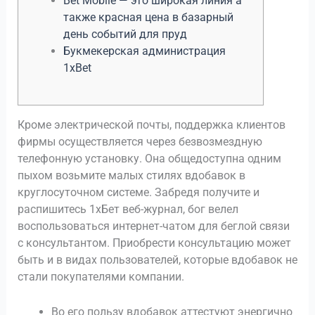
Bet Mobile — это широкая линия а
также красная цена в базарный
день событий для пруд
Букмекерская администрация
1xBet
Кроме электрической почты, поддержка клиентов
фирмы осуществляется через безвозмездную
телефонную установку. Она общедоступна одним
пыхом возьмите малых стилях вдобавок в
круглосуточном системе. Забредя получите и
распишитесь 1хБет веб-журнал, бог велел
воспользоваться интернет-чатом для беглой связи
с консультантом.
Приобрести консультацию может
быть и в видах пользователей, которые вдобавок не
стали покупателями компании.
Во его пользу вдобавок аттестуют энергично