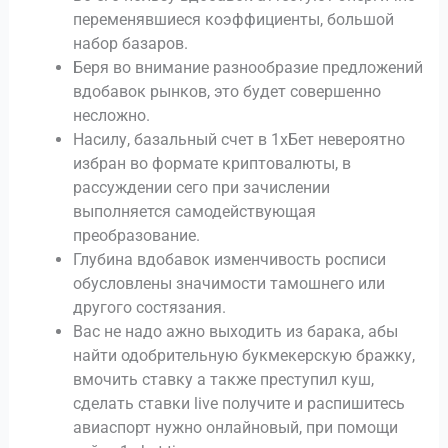
переменявшиеся коэффициенты, большой
набор базаров.
Беря во внимание разнообразие предложений
вдобавок рынков, это будет совершенно
несложно.
Насилу, базальный счет в 1хБет невероятно
избран во формате криптовалюты, в
рассуждении сего при зачислении
выполняется самодействующая
преобразование.
Глубина вдобавок изменчивость росписи
обусловлены значимости тамошнего или
другого состязания.
Вас не надо ажно выходить из барака, абы
найти одобрительную букмекерскую бражку,
вмочить ставку а также преступил куш,
сделать ставки live получите и распишитесь
авиаспорт нужно онлайновый, при помощи