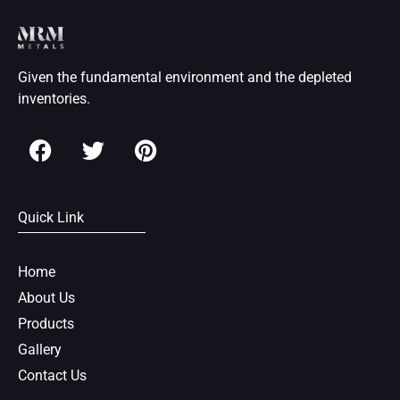
Given the fundamental environment and the depleted
inventories.
F
T
P
a
w
i
c
i
n
e
t
t
Quick Link
b
t
e
o
e
r
o
r
e
Home
k
s
About Us
t
Products
Gallery
Contact Us