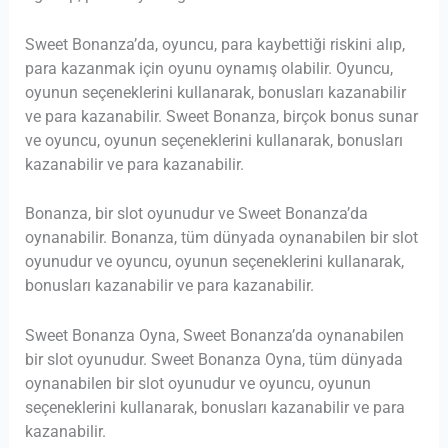
Sweet Bonanza’da, oyuncu, para kaybettiği riskini alıp,
para kazanmak için oyunu oynamış olabilir. Oyuncu,
oyunun seçeneklerini kullanarak, bonusları kazanabilir
ve para kazanabilir. Sweet Bonanza, birçok bonus sunar
ve oyuncu, oyunun seçeneklerini kullanarak, bonusları
kazanabilir ve para kazanabilir.
Bonanza, bir slot oyunudur ve Sweet Bonanza’da
oynanabilir. Bonanza, tüm dünyada oynanabilen bir slot
oyunudur ve oyuncu, oyunun seçeneklerini kullanarak,
bonusları kazanabilir ve para kazanabilir.
Sweet Bonanza Oyna, Sweet Bonanza’da oynanabilen
bir slot oyunudur. Sweet Bonanza Oyna, tüm dünyada
oynanabilen bir slot oyunudur ve oyuncu, oyunun
seçeneklerini kullanarak, bonusları kazanabilir ve para
kazanabilir.