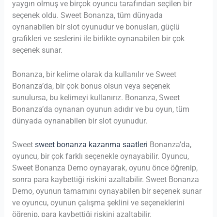
yaygın olmuş ve birçok oyuncu tarafından seçilen bir
seçenek oldu. Sweet Bonanza, tüm dünyada
oynanabilen bir slot oyunudur ve bonusları, güçlü
grafikleri ve seslerini ile birlikte oynanabilen bir çok
seçenek sunar.
Bonanza, bir kelime olarak da kullanılır ve Sweet
Bonanza’da, bir çok bonus olsun veya seçenek
sunulursa, bu kelimeyi kullanırız. Bonanza, Sweet
Bonanza’da oynanan oyunun adıdır ve bu oyun, tüm
dünyada oynanabilen bir slot oyunudur.
Sweet
sweet bonanza kazanma saatleri
Bonanza’da,
oyuncu, bir çok farklı seçenekle oynayabilir. Oyuncu,
Sweet Bonanza Demo oynayarak, oyunu önce öğrenip,
sonra para kaybettiği riskini azaltabilir. Sweet Bonanza
Demo, oyunun tamamını oynayabilen bir seçenek sunar
ve oyuncu, oyunun çalışma şeklini ve seçeneklerini
öğrenip, para kaybettiği riskini azaltabilir.