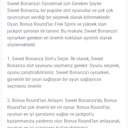
Sweet Bonanza’ı Oynatmak için Gereken Şeyler
Sweet Bonanza, bir popüler slot oyunudur ve çok çok
oyuncunun sevdiği bir seçenek olarak bilinmektedir.
Oyun, Bonus Round’lar, Free Spins ve yüksek olan
jackpot şansları ile tanınır. Bu makale, Sweet Bonanza’ı
oynarken gereken en önemli noktaları ayrıntılı olarak
söylemektedir.
1. Sweet Bonanza Slot’u Seçin: İlk olarak, Sweet
Bonanza slot oyununu seçmeniz gerekir. Oyunu seçerek,
oyunu çalıştırabilirsiniz. Sweet Bonanza’ı oynarken,
güvenilir bir oyun sağlayan bir oyun sağlayıcısı
seçmeniz önerilir.
2. Bonus Round’ları Anlayın: Sweet Bonanza’da, Bonus
Round’lar çok önemli bir rol oynar. Bonus Round’lar,
oyunun en iyi şanslarını sağlar ve jackpot’u
kazanmanıza yardımcı olur. Bonus Round’ları anlayarak,
oyunun en iyi şanslarını kullanabilirsiniz.