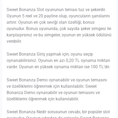
Sweet Bonanza Slot oyununun teması tuz ve şekerdir.
Oyunun 5 reel ve 20 payline olup, oyuncuların şanslarını
artırır. Oyunun en çok seviği olan özelliği, bonus
oyunudur. Bonus oyununda, çok sayıda şeker simgesi ile
karşılaşırsınız ve bu simgeler, oyunun en yüksek ödülünü
verebilir.
Sweet Bonanza Giriş yapmak için, oyunu seçip
oynanabilirsiniz. Oyunun en azı 0,20 TL oynama miktarı
vardır. Oyunun en yüksek oynama miktarı ise 100 TL’dir.
Sweet Bonanza Demo oynanabilir ve oyunun temasını
ve özelliklerini öğrenmek için kullanılabilir. Sweet
Bonanza Demo oynanabilir ve oyunun temasını ve
özelliklerini öğrenmek için kullanılabilir.
Sweet Bonanza Nedir sorusunun cevabı, bir popüler slot