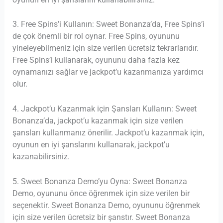
3. Free Spins’i Kullanın: Sweet Bonanza’da, Free Spins’i
de çok önemli bir rol oynar. Free Spins, oyununu
yineleyebilmeniz için size verilen ücretsiz tekrarlarıdır.
Free Spins’i kullanarak, oyununu daha fazla kez
oynamanızı sağlar ve jackpot’u kazanmanıza yardımcı
olur.
4. Jackpot’u Kazanmak için Şansları Kullanın: Sweet
Bonanza’da, jackpot’u kazanmak için size verilen
şansları kullanmanız önerilir. Jackpot’u kazanmak için,
oyunun en iyi şanslarını kullanarak, jackpot’u
kazanabilirsiniz.
5. Sweet Bonanza Demo’yu Oyna: Sweet Bonanza
Demo, oyununu önce öğrenmek için size verilen bir
seçenektir. Sweet Bonanza Demo, oyununu öğrenmek
için size verilen ücretsiz bir şanstır. Sweet Bonanza