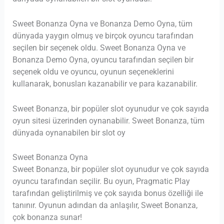
Sweet Bonanza Oyna ve Bonanza Demo Oyna, tüm
dünyada yaygın olmuş ve birçok oyuncu tarafından
seçilen bir seçenek oldu. Sweet Bonanza Oyna ve
Bonanza Demo Oyna, oyuncu tarafından seçilen bir
seçenek oldu ve oyuncu, oyunun seçeneklerini
kullanarak, bonusları kazanabilir ve para kazanabilir.
Sweet Bonanza, bir popüler slot oyunudur ve çok sayıda
oyun sitesi üzerinden oynanabilir. Sweet Bonanza, tüm
dünyada oynanabilen bir slot oy
Sweet Bonanza Oyna
Sweet Bonanza, bir popüler slot oyunudur ve çok sayıda
oyuncu tarafından seçilir. Bu oyun, Pragmatic Play
tarafından geliştirilmiş ve çok sayıda bonus özelliği ile
tanınır. Oyunun adından da anlaşılır, Sweet Bonanza,
çok bonanza sunar!