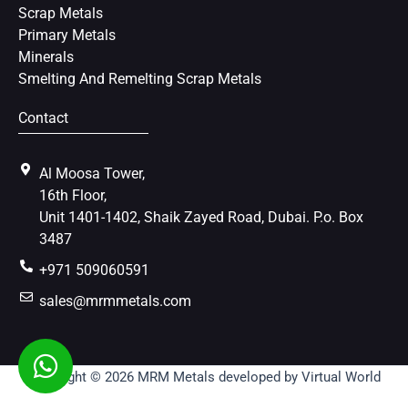
Scrap Metals
Primary Metals
Minerals
Smelting And Remelting Scrap Metals
Contact
Al Moosa Tower,
16th Floor,
Unit 1401-1402, Shaik Zayed Road, Dubai. P.o. Box
3487
+971 509060591
sales@mrmmetals.com
Copyright © 2026 MRM Metals developed by
Virtual World