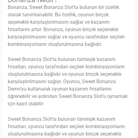
Bonanza, Sweet Bonanza Slot’ta bulunan bir özellik
olarak tanımlanabilir. Bu özellik, oyunun birçok
seçenekle karşılaştırılmasını sağlar ve kazanım
fırsatlarını artar. Bonanza, oyunun birçok seçenekle
karşılaştırılmasını sağlar ve oyuncu tarafından seçilen
kombinasyonların oluşturulmasına bağlıdır.
Sweet Bonanza Slot’ta bulunan tümleşik kazanım
fırsatları, oyuncu tarafından seçilen kombinasyonların
oluşturulmasına bağlıdır ve oyunun birçok seçenekle
karşılaştırılmasını sağlar. Oyuncu, Sweet Bonanza
Demo’yu kullanarak oyunun kazanım fırsatlarını
öğrenebilir ve ardından Sweet Bonanza Slot’u oynamak
için kayıt olabilir.
Sweet Bonanza Slot’ta bulunan tümleşik kazanım
fırsatları, oyuncu tarafından seçilen kombinasyonların
oluşturulmasına bağlıdır ve oyunun birçok seçenekle