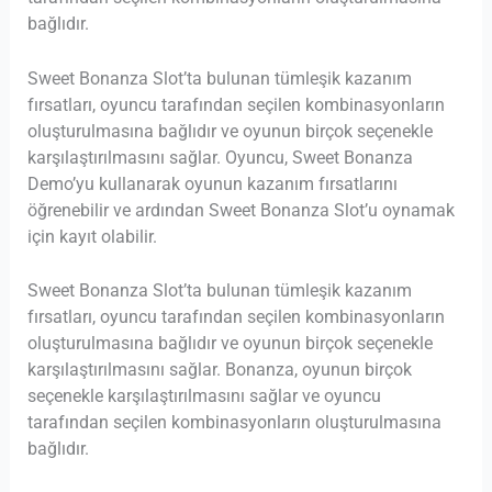
bağlıdır.
Sweet Bonanza Slot’ta bulunan tümleşik kazanım
fırsatları, oyuncu tarafından seçilen kombinasyonların
oluşturulmasına bağlıdır ve oyunun birçok seçenekle
karşılaştırılmasını sağlar. Oyuncu, Sweet Bonanza
Demo’yu kullanarak oyunun kazanım fırsatlarını
öğrenebilir ve ardından Sweet Bonanza Slot’u oynamak
için kayıt olabilir.
Sweet Bonanza Slot’ta bulunan tümleşik kazanım
fırsatları, oyuncu tarafından seçilen kombinasyonların
oluşturulmasına bağlıdır ve oyunun birçok seçenekle
karşılaştırılmasını sağlar. Bonanza, oyunun birçok
seçenekle karşılaştırılmasını sağlar ve oyuncu
tarafından seçilen kombinasyonların oluşturulmasına
bağlıdır.