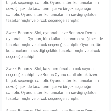
birçok seçeneğe sahiptir. Oyunun, tüm kullanıcılarının
sevdiği şekilde tasarlanmıştır ve birçok seçeneğe
sahiptir. Oyunun, tüm kullanıcılarının sevdiği şekilde
tasarlanmıştır ve birçok seçeneğe sahiptir.
Sweet Bonanza Slot, oynanabilir ve Bonanza Demo
oynanabilir. Oyunun, tüm kullanıcılarının sevdiği şekilde
tasarlanmıştır ve birçok seçeneğe sahiptir. Oyunun, tüm
kullanıcılarının sevdiği şekilde tasarlanmıştır ve birçok
seçeneğe sahiptir.
Sweet Bonanza Slot, kazanım fırsatları çok sayıda
seçeneğe sahiptir ve Bonus Oyunu dahil olmak üzere
birçok seçeneğe sahiptir. Oyunun, tüm kullanıcılarının
sevdiği şekilde tasarlanmıştır ve birçok seçeneğe
sahiptir. Oyunun, tüm kullanıcılarının sevdiği şekilde
tasarlanmıştır ve birçok seçeneğe sahiptir.
Sweet Bonanza Slot, oynanabilir ve Bonanza Demo