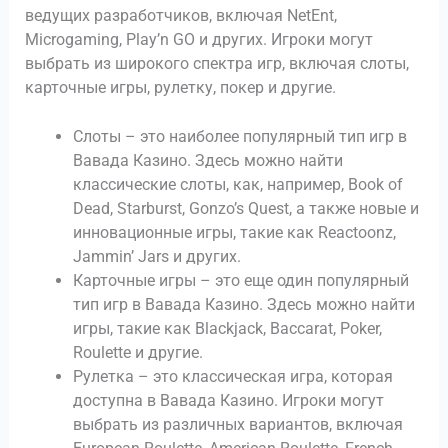
ведущих разработчиков, включая NetEnt,
Microgaming, Play’n GO и других. Игроки могут
выбрать из широкого спектра игр, включая слоты,
карточные игры, рулетку, покер и другие.
Слоты – это наиболее популярный тип игр в
Вавада Казино. Здесь можно найти
классические слоты, как, например, Book of
Dead, Starburst, Gonzo’s Quest, а также новые и
инновационные игры, такие как Reactoonz,
Jammin’ Jars и других.
Карточные игры – это еще один популярный
тип игр в Вавада Казино. Здесь можно найти
игры, такие как Blackjack, Baccarat, Poker,
Roulette и другие.
Рулетка – это классическая игра, которая
доступна в Вавада Казино. Игроки могут
выбрать из различных вариантов, включая