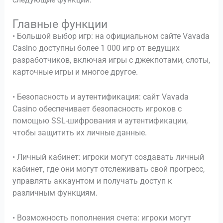
Главные функции
• Большой выбор игр: на официальном сайте Vavada
Casino доступны более 1 000 игр от ведущих
разработчиков, включая игры с джекпотами, слоты,
карточные игры и многое другое.
• Безопасность и аутентификация: сайт Vavada
Casino обеспечивает безопасность игроков с
помощью SSL-шифрования и аутентификации,
чтобы защитить их личные данные.
• Личный кабинет: игроки могут создавать личный
кабинет, где они могут отслеживать свой прогресс,
управлять аккаунтом и получать доступ к
различным функциям.
• Возможность пополнения счета: игроки могут