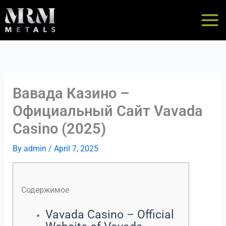
Skip
to
content
Вавада Казино –
Официальный Сайт Vavada
Casino (2025)
By
admin
/
April 7, 2025
Содержимое
Vavada Casino – Official