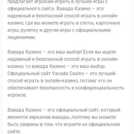
предлагает игрокам играть в лучшие игры с
официального сайта. Вавада Казино – это
надежный и безопасный способ играть в онлайн-
казино, где вы можете играть в слоты, карточные
игры, рулетку и другие игры с официальными
лицензиями.
Вавада Казино – это ваш выбор! Если вы ищете
надежный и безопасный способ играть в онлайн-
казино, то вавада Казино – это ваш выбор.
Официальный сайт Vavada Casino – это лучший
способ играть в онлайн-казино, потому что он
обеспечивает безопасность и конфиденциальность
игроков.
Вавада Казино – это официальный сайт, который
является зеркалом вавады, поэтому вы можете
быть уверены в том, что играете на официальном
сайте.