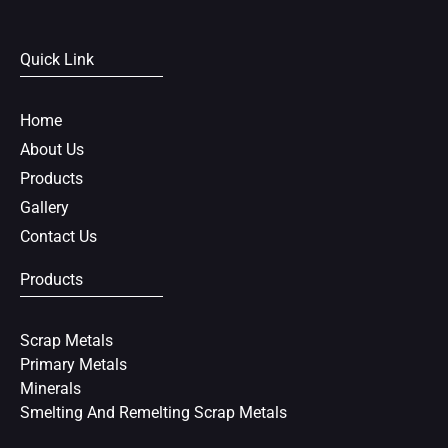
c
i
n
e
t
t
Quick Link
b
t
e
o
e
r
o
r
e
Home
k
s
About Us
t
Products
Gallery
Contact Us
Products
Scrap Metals
Primary Metals
Minerals
Smelting And Remelting Scrap Metals