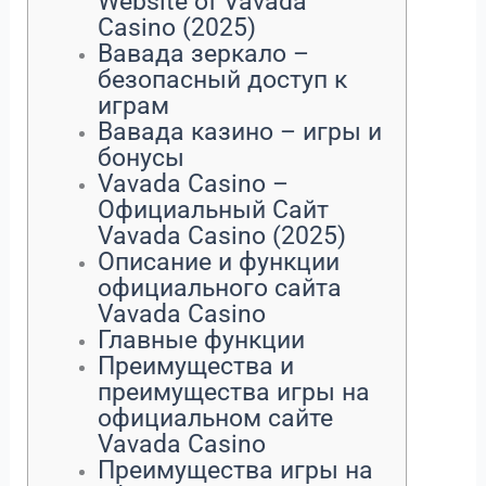
Website of Vavada
Casino (2025)
Вавада зеркало –
безопасный доступ к
играм
Вавада казино – игры и
бонусы
Vavada Casino –
Официальный Сайт
Vavada Casino (2025)
Описание и функции
официального сайта
Vavada Casino
Главные функции
Преимущества и
преимущества игры на
официальном сайте
Vavada Casino
Преимущества игры на