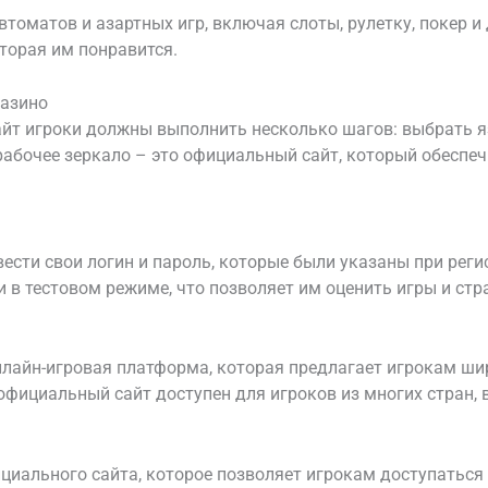
втоматов и азартных игр, включая слоты, рулетку, покер и
торая им понравится.
казино
йт игроки должны выполнить несколько шагов: выбрать я
рабочее зеркало – это официальный сайт, который обеспеч
ести свои логин и пароль, которые были указаны при реги
 в тестовом режиме, что позволяет им оценить игры и стра
нлайн-игровая платформа, которая предлагает игрокам шир
 официальный сайт доступен для игроков из многих стран, 
циального сайта, которое позволяет игрокам доступаться