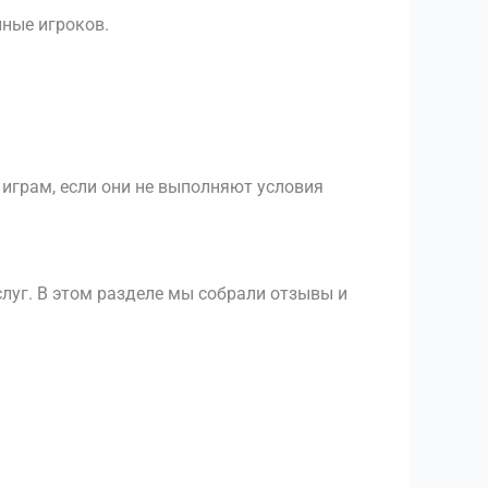
нные игроков.
 играм, если они не выполняют условия
слуг. В этом разделе мы собрали отзывы и