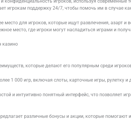
ь и конфиденциальность игроков, используя современные
ает игрокам поддержку 24/7, чтобы помочь им в случае ка
шее место для игроков, которые ищут развлечения, азарт 
ежное место, где игроки могут насладиться играми и полу
н казино
еимуществ, которые делают его популярным среди игроков
олее 1 000 игр, включая слоты, карточные игры, рулетку и 
остой и интуитивно понятный интерфейс, что позволяет иг
 предлагает различные бонусы и акции, которые помогают