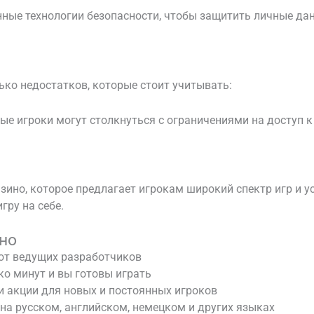
нные технологии безопасности, чтобы защитить личные да
ько недостатков, которые стоит учитывать:
рые игроки могут столкнуться с ограничениями на доступ к
зино, которое предлагает игрокам широкий спектр игр и у
гру на себе.
но
 от ведущих разработчиков
ко минут и вы готовы играть
и акции для новых и постоянных игроков
на русском, английском, немецком и других языках