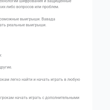
 технологии шифрования и защищенные
ких-либо вопросов или проблем.
и возможные выигрыши. Вавада
чать реальные выигрыши.
:
другие.
рокам легко найти и начать играть в любую
 игрокам начать играть с дополнительными