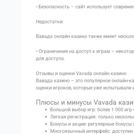
• Безопасность – сайт использует совреме
Недостатки:
Вавада онлайн казино также имеет нескол
• Ограничения на доступ к играм – некото
для доступа.
Отзывы и оценки Vavada онлайн казино
Вавада казино – это популярное онлайн-ка
оценки игроков, которые уже испытывали и
Плюсы и минусы Vavada кази
Большой выбор игр: более 1 000 игр
Легкая регистрация: только несколь
Бонусы и акции: регулярные бонусы 
Многоязычный интерфейс: доступен 