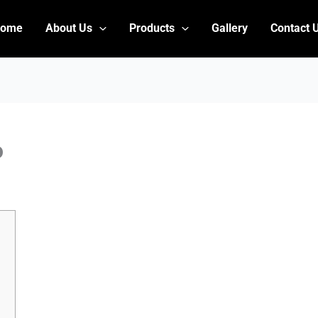
Home
About Us
Products
Gallery
Contact 
о