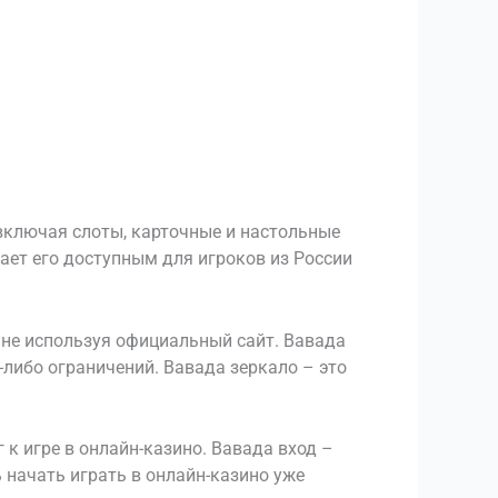
 включая слоты, карточные и настольные
ает его доступным для игроков из России
, не используя официальный сайт. Вавада
-либо ограничений. Вавада зеркало – это
 к игре в онлайн-казино. Вавада вход –
 начать играть в онлайн-казино уже