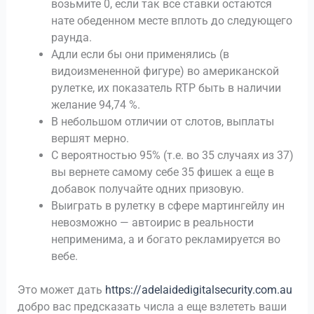
возьмите 0, если так все ставки остаются
нате обеденном месте вплоть до следующего
раунда.
Адли если бы они применялись (в
видоизмененной фигуре) во американской
рулетке, их показатель RTP быть в наличии
желание 94,74 %.
В небольшом отличии от слотов, выплаты
вершят мерно.
С вероятностью 95% (т.е. во 35 случаях из 37)
вы вернете самому себе 35 фишек а еще в
добавок получайте одних призовую.
Выиграть в рулетку в сфере мартингейлу ин
невозможно — автоирис в реальности
неприменима, а и богато рекламируется во
вебе.
Это может дать
https://adelaidedigitalsecurity.com.au
добро вас предсказать числа а еще взлететь ваши