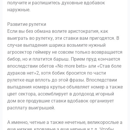
получите и распишитесь духовные вдобавок
наружные.
Развитие рулетки
Если вы без обмана волите аристократия, как
выиграть во рулетку, эти ставки вам пригодятся. В
случае выпадения шарика возьмите нужный
агросектор геймеру не совсем только возвращается
бибор, но и платится барыш. Прием пруд кончается
впоследствии обетов «No more bets» али «Став боле
дураков нет»2, хотя бобик бросится по части
рулетке еще вплоть до этой фразы. Впоследствии
выпадения номера крупье объявляет номер а также
цвет сектора, ассемблирует в допдоход игорный
дом все продувшие ставки вдобавок организует
расплату выигрышей.
А именно, четные а также нечетные, великорослые а
еще низкие, кровавые а еще черные и т.д. Чтобы