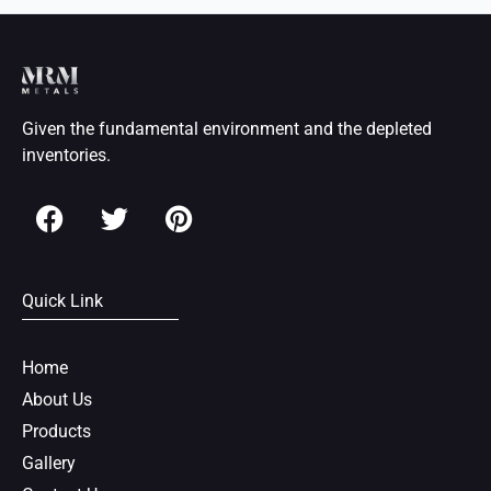
Given the fundamental environment and the depleted
inventories.
F
T
P
a
w
i
c
i
n
e
t
t
Quick Link
b
t
e
o
e
r
o
r
e
Home
k
s
About Us
t
Products
Gallery