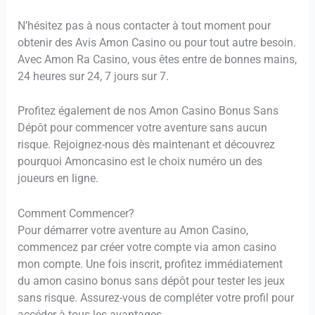
N’hésitez pas à nous contacter à tout moment pour
obtenir des Avis Amon Casino ou pour tout autre besoin.
Avec Amon Ra Casino, vous êtes entre de bonnes mains,
24 heures sur 24, 7 jours sur 7.
Profitez également de nos Amon Casino Bonus Sans
Dépôt pour commencer votre aventure sans aucun
risque. Rejoignez-nous dès maintenant et découvrez
pourquoi Amoncasino est le choix numéro un des
joueurs en ligne.
Comment Commencer?
Pour démarrer votre aventure au Amon Casino,
commencez par créer votre compte via amon casino
mon compte. Une fois inscrit, profitez immédiatement
du amon casino bonus sans dépôt pour tester les jeux
sans risque. Assurez-vous de compléter votre profil pour
accéder à tous les avantages.