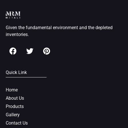
Given the fundamental environment and the depleted
inventories.
F
T
P
a
w
i
c
i
n
e
t
t
Quick Link
b
t
e
o
e
r
o
r
e
Home
k
s
About Us
t
Products
Gallery
Contact Us