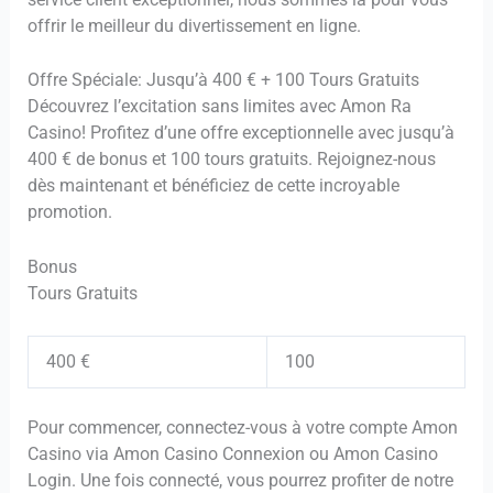
offrir le meilleur du divertissement en ligne.
Offre Spéciale: Jusqu’à 400 € + 100 Tours Gratuits
Découvrez l’excitation sans limites avec Amon Ra
Casino! Profitez d’une offre exceptionnelle avec jusqu’à
400 € de bonus et 100 tours gratuits. Rejoignez-nous
dès maintenant et bénéficiez de cette incroyable
promotion.
Bonus
Tours Gratuits
400 €
100
Pour commencer, connectez-vous à votre compte Amon
Casino via Amon Casino Connexion ou Amon Casino
Login. Une fois connecté, vous pourrez profiter de notre