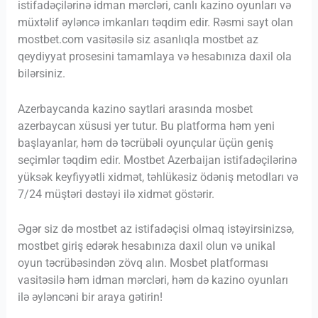
istifadəçilərinə idman mərcləri, canlı kazino oyunları və
müxtəlif əyləncə imkanları təqdim edir. Rəsmi sayt olan
mostbet.com vasitəsilə siz asanlıqla mostbet az
qeydiyyat prosesini tamamlaya və hesabınıza daxil ola
bilərsiniz.
Azerbaycanda kazino saytlari arasında mosbet
azerbaycan xüsusi yer tutur. Bu platforma həm yeni
başlayanlar, həm də təcrübəli oyunçular üçün geniş
seçimlər təqdim edir. Mostbet Azerbaijan istifadəçilərinə
yüksək keyfiyyətli xidmət, təhlükəsiz ödəniş metodları və
7/24 müştəri dəstəyi ilə xidmət göstərir.
Əgər siz də mostbet az istifadəçisi olmaq istəyirsinizsə,
mostbet giriş edərək hesabınıza daxil olun və unikal
oyun təcrübəsindən zövq alın. Mosbet platforması
vasitəsilə həm idman mərcləri, həm də kazino oyunları
ilə əyləncəni bir araya gətirin!