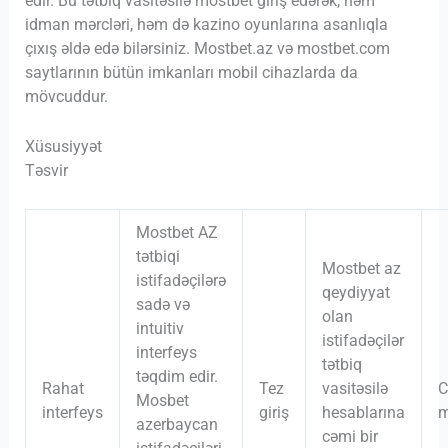
edir. Bu tətbiq vasitəsilə mostbet giriş edərək, həm
idman mərcləri, həm də kazino oyunlarına asanlıqla
çıxış əldə edə bilərsiniz. Mostbet.az və mostbet.com
saytlarının bütün imkanları mobil cihazlarda da
mövcuddur.
Xüsusiyyət
Təsvir
Mostbet AZ
tətbiqi
Mostbet az
istifadəçilərə
qeydiyyat
sadə və
olan
intuitiv
istifadəçilər
interfeys
tətbiq
təqdim edir.
Rahat
Tez
vasitəsilə
C
Mosbet
interfeys
giriş
hesablarına
m
azerbaycan
cəmi bir