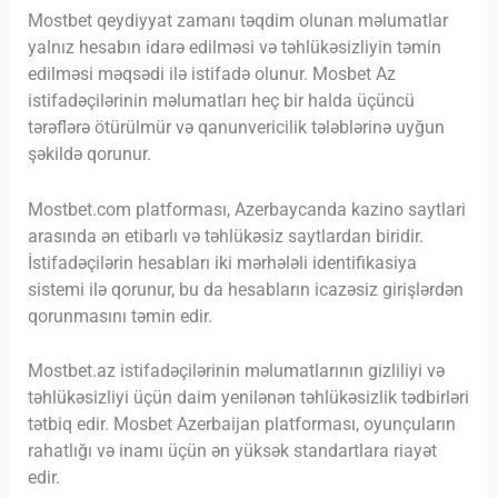
Mostbet qeydiyyat zamanı təqdim olunan məlumatlar
yalnız hesabın idarə edilməsi və təhlükəsizliyin təmin
edilməsi məqsədi ilə istifadə olunur. Mosbet Az
istifadəçilərinin məlumatları heç bir halda üçüncü
tərəflərə ötürülmür və qanunvericilik tələblərinə uyğun
şəkildə qorunur.
Mostbet.com platforması, Azerbaycanda kazino saytlari
arasında ən etibarlı və təhlükəsiz saytlardan biridir.
İstifadəçilərin hesabları iki mərhələli identifikasiya
sistemi ilə qorunur, bu da hesabların icazəsiz girişlərdən
qorunmasını təmin edir.
Mostbet.az istifadəçilərinin məlumatlarının gizliliyi və
təhlükəsizliyi üçün daim yenilənən təhlükəsizlik tədbirləri
tətbiq edir. Mosbet Azerbaijan platforması, oyunçuların
rahatlığı və inamı üçün ən yüksək standartlara riayət
edir.