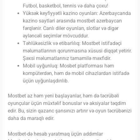
Futbol, basketbol, tennis və daha çoxu!
Yüksək keyfiyyətli kazino oyunları: Azerbaycanda
kazino saytlari arasında mostbet azerbaycan
fərqlənir. Canlı diler oyunları, slotlar və digər
əyləncəli seçimlər mövcuddur.
Təhlükəsizlik və etibarlılıq: Mostbet istifadəçi
məlumatlarının qorunmasına xüsusi diqqət yetirir.
Şəxsi məlumatlarınız tamamilə məxfidir.
Mobil uyğunluq: Mosbet platforması həm
kompüterdən, həm də mobil cihazlardan istifadə
üçün uyğunlaşdırılıb.
Mostbet az həm yeni başlayanlar, həm də təcrübəli
oyunçular üçün müxtəlif bonuslar və aksiyalar təqdim
edir. Bu, sizin qazanc şansınızı artırır və oyun təcrübənizi
daha da maraqlı edir.
Mostbet-də hesab yaratmaq üçün addımlar