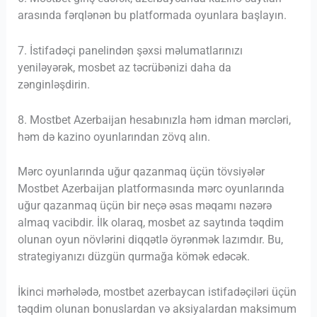
arasında fərqlənən bu platformada oyunlara başlayın.
7. İstifadəçi panelindən şəxsi məlumatlarınızı
yeniləyərək, mosbet az təcrübənizi daha da
zənginləşdirin.
8. Mostbet Azerbaijan hesabınızla həm idman mərcləri,
həm də kazino oyunlarından zövq alın.
Mərc oyunlarında uğur qazanmaq üçün tövsiyələr
Mostbet Azerbaijan platformasında mərc oyunlarında
uğur qazanmaq üçün bir neçə əsas məqamı nəzərə
almaq vacibdir. İlk olaraq, mosbet az saytında təqdim
olunan oyun növlərini diqqətlə öyrənmək lazımdır. Bu,
strategiyanızı düzgün qurmağa kömək edəcək.
İkinci mərhələdə, mostbet azerbaycan istifadəçiləri üçün
təqdim olunan bonuslardan və aksiyalardan maksimum