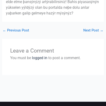
elde etme þansýnýzý artýrabilirsiniz! Bahis piyasasýnýn
yükselen yýldýzý olan bu portalda neþe dolu anlar
yaþarken galip gelmeye hazýr mýsýnýz?
←
Previous Post
Next Post
→
Leave a Comment
You must be
logged in
to post a comment.