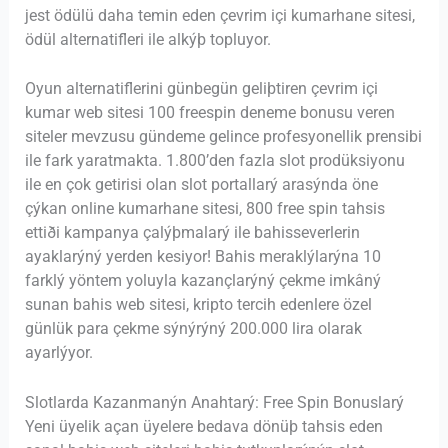
jest ödülü daha temin eden çevrim içi kumarhane sitesi,
ödül alternatifleri ile alkýþ topluyor.
Oyun alternatiflerini günbegün geliþtiren çevrim içi
kumar web sitesi 100 freespin deneme bonusu veren
siteler mevzusu gündeme gelince profesyonellik prensibi
ile fark yaratmakta. 1.800’den fazla slot prodüksiyonu
ile en çok getirisi olan slot portallarý arasýnda öne
çýkan online kumarhane sitesi, 800 free spin tahsis
ettiði kampanya çalýþmalarý ile bahisseverlerin
ayaklarýný yerden kesiyor! Bahis meraklýlarýna 10
farklý yöntem yoluyla kazançlarýný çekme imkâný
sunan bahis web sitesi, kripto tercih edenlere özel
günlük para çekme sýnýrýný 200.000 lira olarak
ayarlýyor.
Slotlarda Kazanmanýn Anahtarý: Free Spin Bonuslarý
Yeni üyelik açan üyelere bedava dönüþ tahsis eden