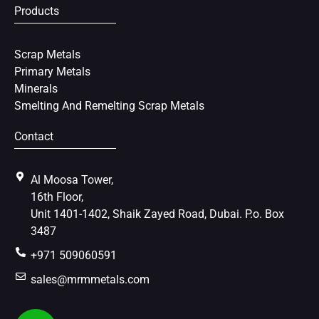
Products
Scrap Metals
Primary Metals
Minerals
Smelting And Remelting Scrap Metals
Contact
Al Moosa Tower,
16th Floor,
Unit 1401-1402, Shaik Zayed Road, Dubai. P.o. Box
3487
+971 509060591
sales@mrmmetals.com