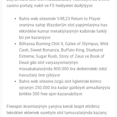
casino portalý, nakit ve FS hediyeleri daðýtýyor.
Bahis web sitesinde %98,23 Return to Player
oranýna sahip Wazdan’ýn slot yapýmlarýna has
etkinlikler kumar meraklýlarýnýn kalbinde farklý
bir yer kazanýyor.
Bilhassa Burning Chili X, Gates of Olympus, Wild
Cash, Sweet Bonanza, Buffalo King, Starburst
Extreme, Sugar Rush, Story of Zeus ve Book of
Dead gibi slot varyasyonlarýnýn
müsabakalarýnda 800.000 lira deðerindeki ödül
havuzlarý öne çýkýyor
Bahis web sitesine özgü slot liglerinde birinci
sýranýn 250.000 lira kadar galibiyet armaðanýyla
birlikte 300 free spin kazanabiliyor.
Freespin ikramlarýnýn yanýna kendi tespit ettiðiniz
teknikleri eklemek suretiyle slot turnuvalarýnda kazanç