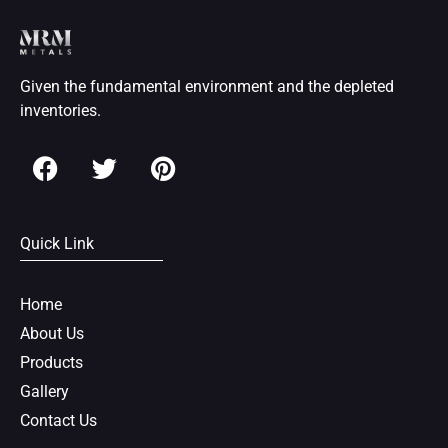
Given the fundamental environment and the depleted
inventories.
F
T
P
a
w
i
c
i
n
e
t
t
Quick Link
b
t
e
o
e
r
o
r
e
Home
k
s
About Us
t
Products
Gallery
Contact Us