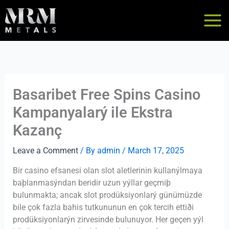
Skip
to
content
Basaribet Free Spins Casino
Kampanyalarý ile Ekstra
Kazanç
Leave a Comment
/ By
admin
/
March 17, 2025
Bir casino efsanesi olan slot aletlerinin kullanýlmaya
baþlanmasýndan beridir uzun yýllar geçmiþ
bulunmakta; ancak slot prodüksiyonlarý günümüzde
bile çok fazla bahis tutkununun en çok tercih ettiði
prodüksiyonlarýn zirvesinde bulunuyor. Her geçen yýl